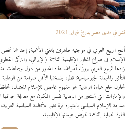
نشر في مدى مصر بتاريخ فبراير 2021
أنتج الربيع العربي في موجتيه ظاهرتين بالغتي الأهمية؛ إحداهما تخص
الإسلام في صراع المحاور الإقليمية الثلاثة (الإيراني، والتركي القطر
زادها الربيع العربي بروزًا. أطراف هذه المحاور من دول وجماعات م
التأثير والهيمنة الجيوسياسية: قطر، بنسختها الأقل صرامة من الوهابية 
تحاول خلع عباءة الوهابية نحو مفهوم غامض للإسلام المعتدل، تحافظ ف
والإمارات التي تستعير من الوهابية نفس المكون مع معالجة حوافها
صارمة للإسلام السياسي باعتباره قوة تغيير للأنظمة السياسية العربية
القوة الصلبة بالناعمة لفرض هيمنتها الإقليمية.