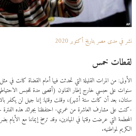
نشر في مدى مصر بتاريخ أكتوبر 2020
لقطات خمس
سنوات على حبسي خارج إطار القانون (أقصى مدة للحبس الاحتياطي وف
-كنت على مشارف العاشرة من عمري- احتفظنا بجرائد هذه الفترة ح
المحطمة التي عرضت وقتها في الميادين، وقد ترسخ إيماننا مع الأيام 
الكريم لمواطنيه.