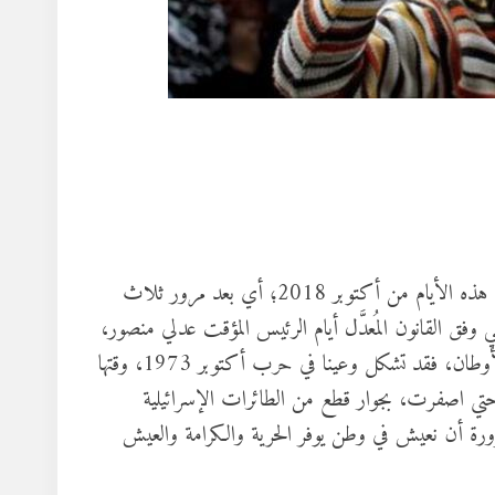
الأولى: من المرات القليلة التي تحدثت فيها أمام القضاة كانت في مثل هذه الأيام من أكتوبر 2018؛ أي بعد مرور ثلاث
ق القانون المُعدَّل أيام الرئيس المؤقت عدلي منصور،
سنتان، بعد أن كانت ستة أشهر)، وقلت وقتها: إننا جيل لن يكفر بالأوطان، فقد تشكل وعينا في حرب أكتوبر 1973، وقتها
تي اصفرت، بجوار قطع من الطائرات الإسرائيلية
بضرورة أن نعيش في وطن يوفر الحرية والكرامة والعيش