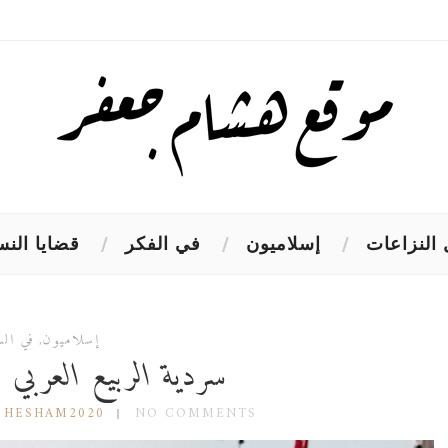
النزاعات
إسلاميون
في الفكر
قضايا النس
إسلاميون
,
في الس
سردية الربيع العربي
 HESHAM2020
NO COMMENTS