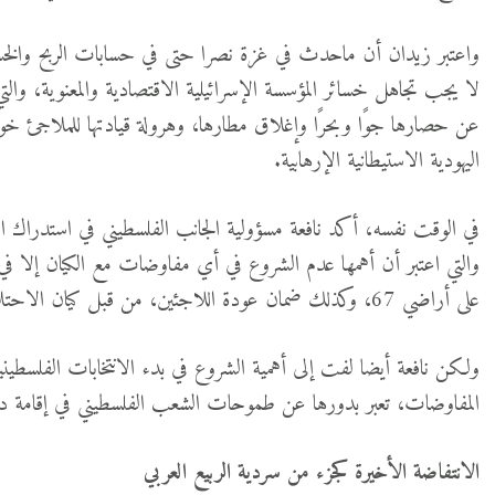
واعتبر زيدان أن ماحدث في غزة نصرا حتى في حسابات الربح والخسا
لا يجب تجاهل خسائر المؤسسة الإسرائيلية الاقتصادية والمعنوية، وا
عن حصارها جوًا وبحرًا وإغلاق مطارها، وهرولة قيادتها للملاجئ خوف
اليهودية الاستيطانية الإرهابية.
في الوقت نفسه، أكد نافعة مسؤولية الجانب الفلسطيني في استدراك ال
والتي اعتبر أن أهمها عدم الشروع في أي مفاوضات مع الكيان إلا في 
على أراضي 67، وكذلك ضمان عودة اللاجئين، من قبل كيان الاحتلال، اعتمادا على مكاسب هذه المواجهة.
ولكن نافعة أيضا لفت إلى أهمية الشروع في بدء الانتخابات الفلسطي
المفاوضات، تعبر بدورها عن طموحات الشعب الفلسطيني في إقامة دول
الانتفاضة الأخيرة كجزء من سردية الربيع العربي