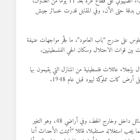
وكانت أحداث القدس الأخيرة قد انتهت بوقف إطلاق النار والاعتداء الصهيوني على قطاع غزة بعد 11 يوما من العدوان،
مادية لم تحص بدقة حتى الآن، وفي المقابل قدرت خسائر جيش
جلوس على مدرج “باب العامود”، ما فجّر مواجهات عنيفة
ت بين قوات الاحتلال وسكان الحي الفلسطينيين.
إجلاء عائلات فلسطينية من المنازل التي يقيمون بها
الانتفاضة ليست الأولى بطبيعة الحال ولكنها تميزت بتوحد كافة الفصائل داخل وخارج الخط، وفي أراضي 48، وهو التغير
ما يجب استغلاله مستقبلا، قائلا “أثبتت الأحداث أننا