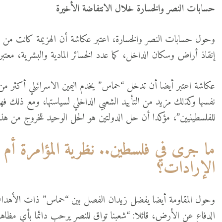
حسابات النصر والخسارة خلال الانتفاضة الأخيرة
وحول حسابات النصر والخسارة، اعتبر عكاشة أن الهزيمة كانت من ن
إنقاذ أراض وسكان الداخل، كما عدد الخسائر المادية والبشرية، مع
عكاشة اعتبر أيضا أن تدخل “حماس” يخدم اليمين الاسرائيلي أكث
نفسها وكذلك مزيد من التأييد الشعبي الداخلي لسياستها، ومع ذلك فهو
للفلسطينيين”، مؤكدا أن حل الدولتين هو الحل الوحيد للخروج من هذا
ما جرى في فلسطين.. نظرية المؤامرة أم 
الإرادات؟
وحول المقاومة أيضا يفضل زيدان الفصل بين “حماس” ذات الأهداف ال
الدفاع عن الأرض، قائلا: “شعبنا تواق للنصر يرحب دائما بأي مظاهر 