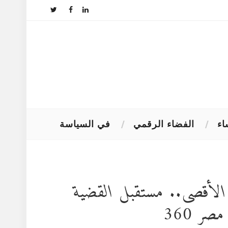
اء
الفضاء الرقمي
في السياسة
 الأقصى.. مستقبل القضية
صر 360