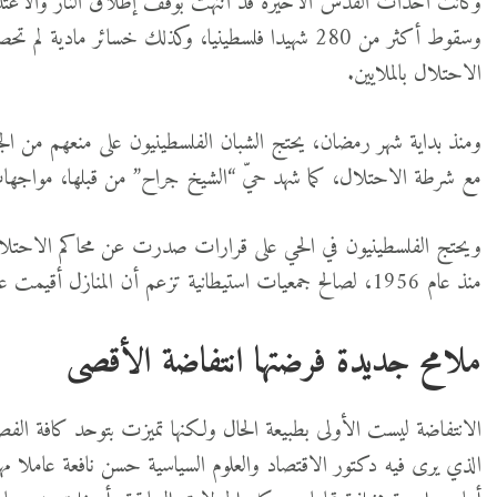
وسقوط أكثر من 280 شهيدا فلسطينيا، وكذلك خسائر 
الاحتلال بالملايين.
ومنذ بداية شهر رمضان، يحتج الشبان الفلسطينيون على منعهم من ال
مع شرطة الاحتلال، كما شهد حيّ “الشيخ جراح” من قبلها، مواجها
ويحتج الفلسطينيون في الحي على قرارات صدرت عن محاكم الاحتلال ب
منذ عام 1956، لصالح جمعيات استيطانية تزعم أن المنازل أقيمت على أرض كانت مملوكة ليهود قبل عام 1948.
ملامح جديدة فرضتها انتفاضة الأقصى
الذي يرى فيه دكتور الاقتصاد والعلوم السياسية حسن نافعة عاملا مه