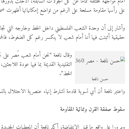
أمام مواجهة مختلفة تماما عن كل الجولات السابقة، أدخلت بدورها متغي
على رأسها مقاومة مسلحة على الرغم من تواضع إمكانياتها أظهرت صم
وأشار إلى أن وحدة الشعب الفلسطيني داخل الخط وخارجه التي تجا
حقيقية أثبتت فيها أننا أمام شعب لا ينكسر رغم كل الضغوط، فالجم
وقال نافعة “نحن أمام شعب مُصر على تحق
التقليدية القديمة بما فيها عودة اللاجئ
الخط”.
حسن نافعة
واعتبر نافعة أن أي تسوية قادمة تشترط إنهاء عنصرية الاحتلال با
سقوط صفقة القرن وثنائية المقاومة
ومرورا على واقع ما قبل الانتفاضة، أكد نافعة أن المعطيات الجديد