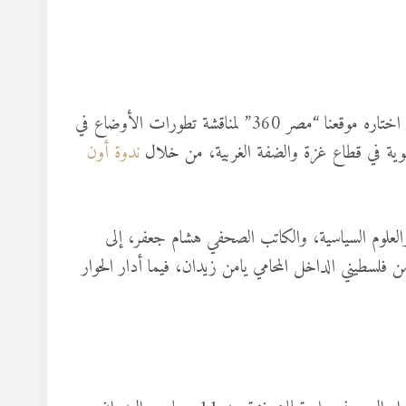
“قراءة في الدلالات الاستراتيجية لانتفاضة الأقصى” هو العنوان الذي اختاره موقعنا “مصر 360” لمناقشة تطورات الأوضاع في
وية في قطاع غزة والضفة الغربية، من خلال
ندوة أون
لعلوم السياسية، والكاتب الصحفي هشام جعفر، إلى
فلسطيني الداخل المحامي يامن زيدان، فيما أدار الحوار