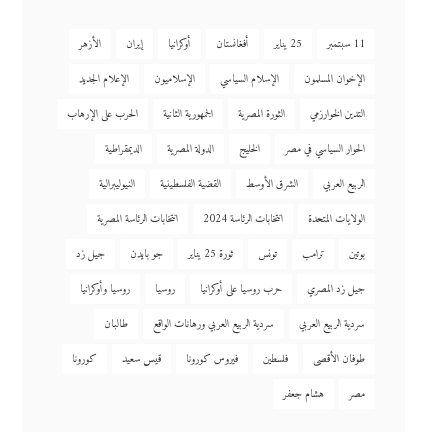
11 سبتمبر
25 يناير
أفغانستان
أوكرانيا
إيران
الأزهر
الإخوان المسلمون
الإسلام السياسي
الإسلاميون
الإعلام الجديد
التدين الخوارزمي
الثورة المصرية
الجمهورية الثانية
الحرب على الإرهاب
الحوار السياسي في مصر
الخليج
الدولة المصرية
الديمقراطية
الربيع العربي
الشرق الأوسط
القضية الفلسطينية
النيوليبرالية
الولايات المتحدة
انتخابات الرئاسة 2024
انتخابات الرئاسة المصرية
بوتين
ترامب
تونس
ثورة 25 يناير
جو بايدن
جيل زد
جيل زد المصري
حرب روسيا على أوكرانيا
روسيا
روسيا وأوكرانيا
سردية الربيع العربي
سردية الربيع العربي ورهانات الواقع
طالبان
طوفان الأقصى
فلسطين
فيروس كورونا
قيس سعيد
كورونا
مصر
هشام جعفر