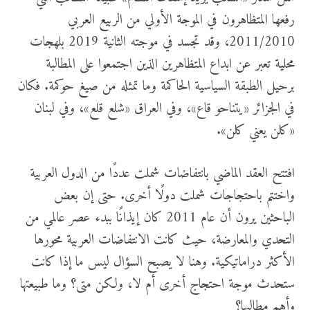
رفعها المتظاهرون في الموجة الأولي من الربيع العربي
2011/2010، وقد تجسد في موجته الثانية 2019 بلهجات
محلية تعبر عن ابداع المتظاهرين الذين اجتمعوا على المطالبة
برحيل الطبقة السياسية الحاكمة وما تمثله من صيغ حوكمة. فكان
في الجزائر «يتناحو قاع»، وفي العراق «شلع قلع»، وفي لبنان
«كلن يعني كلن».
افتتح العقد الماضي بانتفاضات شملت عددًا من الدول العربية
واختتم باحتجاجات شملت دولًا أخرى. حتى إن بعض
الباحثين يرون أن عام 2011 كان إيذانًا ببدء عصر عالمي من
التحدي والمعارضة، حيث كانت الانتفاضات العربية محورها
الأكثر دراماتيكية. وهنا لا يصبح السؤال ليس ما إذا كانت
ستحدث موجة احتجاج أخرى أم لا، ولكن متى؟ وما طبيعتها
وأهم مطالبها؟