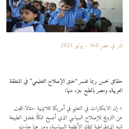
نُشر في مصر 360 – يوليو 2021
حقائق خمس ربما تفسر “خنق الإصلاح التعليمي” في المنطقة
العربية؛ ومصر بالطبع جزء منها:
١-إن الابتكارات في التعليم في أمريكا اللاتينية -مثالا-نتجت
عن الترويج للإصلاح السياسي الذي أصبح ممكنًا بفضل الطبيعة
شبه الديمقراطية لتلك الأنظمة السياسية، ومن هنا جاءت