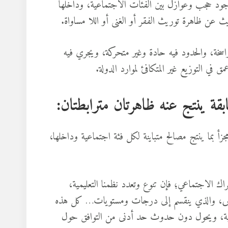
وجود حجب وعوازل بين الفئات الاجتماعية، وداخلها
 عن ظاهرة توريث الفقر أو الغنى أو اللا مساواة.
 راسخة، والحدود فيه حادة وغير متحركة، ويجري فيه
في التوزيع غير المتكافئ لموارد الدولة.
ة ينتج عنه ظاهرتان مترابطتان:
 بما ينتج مصالح متباينة لكل فئة اجتماعية وداخلها،
راك الاجتماعي؛ فإن تنوع وتعدد نظمنا التعليمية،
خاص، والذي ينقسم إلى درجات ومستويات… كل هذه
عية، ويحول دون حدوث حد أدنى من التوافق حول