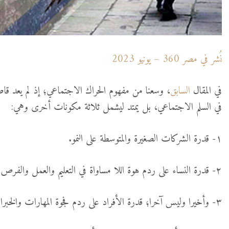
نُشر في مصر 360 – يونيو 2023
في المقال
السابق
، وسعنا من مفهوم الحراك الاجتماعي؛ إذ لم يعد قاص
في السلم الاجتماعي، بل يمتد ليشمل ثلاثة مكونات أخرى وهي:
١- قدرة الشركات الصغيرة والمتوسطة على النمو.
٢- قدرة النساء على ردم هوة اللا مساواة في التعليم والعمل والفرص.
٣- وأخيرا وليس آخرا؛ قدرة الأفراد على ردم فجوة المهارات والخبرات بغض النظر عن موقعهم في السلم الاجتماعي.