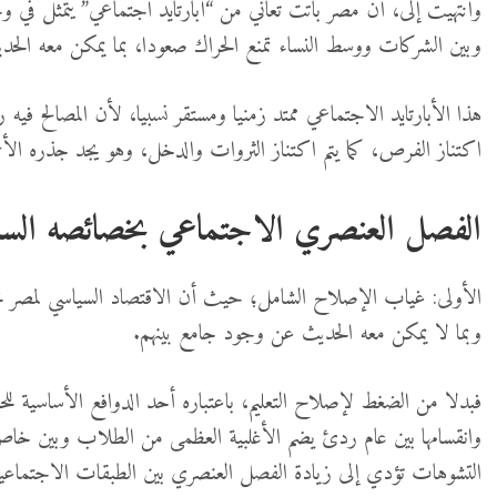
وانتهيت إلى، أن مصر باتت تعاني من “أبارتايد اجتماعي” يتمثل في 
وبين الشركات ووسط النساء تمنع الحراك صعودا، بما يمكن معه الحديث
هذا الأبارتايد الاجتماعي ممتد زمنيا ومستقر نسبيا، لأن المصالح فيه
اكتناز الفرص، كما يتم اكتناز الثروات والدخل، وهو يجد جذره الأعمق 
الفصل العنصري الاجتماعي بخصائصه السابق
الأولى: غياب الإصلاح الشامل؛ حيث أن الاقتصاد السياسي لمصر مجزأ
وبما لا يمكن معه الحديث عن وجود جامع بينهم.
فبدلا من الضغط لإصلاح التعليم، باعتباره أحد الدوافع الأساسية للح
وانقسامها بين عام ردئ يضم الأغلبية العظمى من الطلاب وبين 
التشوهات تؤدي إلى زيادة الفصل العنصري بين الطبقات الاجتما