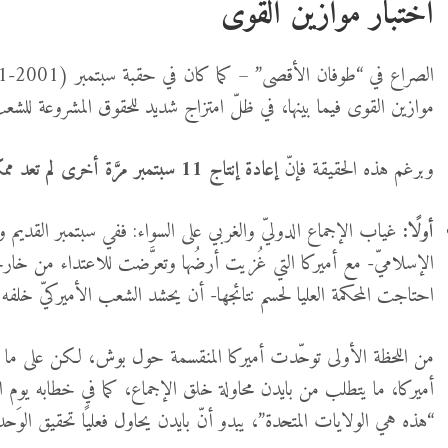
اختبار موازين القوى
موازين القوى فيما بينها، في ظلّ امتزاج شديد للحقوق المشروعة للشعب ال
وبرغم هذه الحقيقة فإنّ
إعادة إنتاج 11 سبتمبر مرَّة أخرى لم تعد ممكنة للأسباب التالية:
أولًا:
غياب الإجماع الدوليّ والغربي على السواء: ففي سبتمبر القديم وقف
الإسلاميّ- مع أميركا التي غُزيت أرضُها وتعرَّضت للاعتداء من خار
احتاجت المحكمة العليا لحسم نتائجها- أن يحشد الشعب الأميركيّ خلفه.
من اللحظة الأولى توحّدت أميركا المنقسمة حول بوش، لكن على ما 
“هذه هي الولايات المتحدة”، يبدو أنّ بايدن يحاول فعليًا تحقيق الوَح