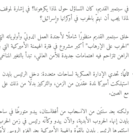
في سبتمبر القديم، كان التساؤل حول لماذا يكرهوننا؟ في إشارة لموقف ا
لماذا يجب أن نهتمّ بالحرب في أوكرانيا وإسرائيل؟
خلق سبتمبر القديم منظورًا شاملًا لأجندة العمل الدوليّ وأولوياته
“الحرب على الإرهاب” أكبر مشروع في فترة الهيمنة الأميركية التي بدأ
الراهن تتزاحم فيه اهتمامات جديدة للأمن العالمي، تبدأ بالتغير المن
ثانيًا:
تحدي الإدارة العسكرية لساحات متعددة: دخل الرئيس بايدن ال
استهلكت أميركا لمدة عقدَين من الزمن، والتركيز بدلًا من ذلك على ال
مع الصين.
ولكنه بعد سنتَين من الانسحاب من أفغانستان، يبدو متورطًا في ساحا
بايدن إنهاء الحروب الأبدية، والآن يبدو وكأنّه رئيس في زمن الحرب
استثمرها الرئيس بايدن بالقوَّة والهيبة الأميركية بعد الغزو الروسي لأو