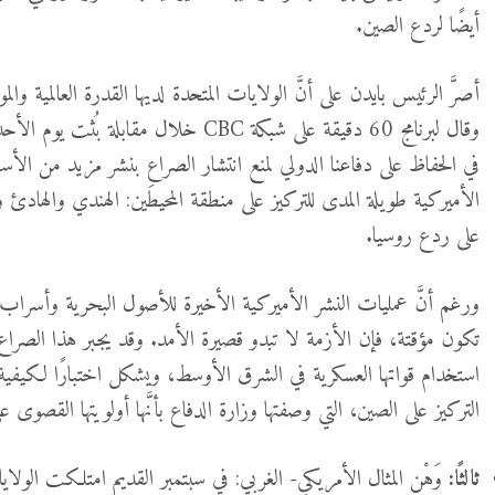
أيضًا لردع الصين.
أصرَّ الرئيس بايدن على أنَّ الولايات المتحدة لديها القدرة العالمية وا
وقال لبرنامج 60 دقيقة على شبكة CBC خلال 
في الحفاظ على دفاعنا الدولي لمنع انتشار الصراع بنشر مزيد من ا
الأميركية طويلة المدى للتركيز على منطقة المحيطَين: الهندي والها
على ردع روسيا.
ورغم أنَّ عمليات النشر الأميركية الأخيرة للأصول البحرية وأسراب 
تكون مؤقتة، فإن الأزمة لا تبدو قصيرة الأمد. وقد يجبر هذا الصراع 
استخدام قواتها العسكرية في الشرق الأوسط، ويشكل اختبارًا لكيفية اس
التركيز على الصين، التي وصفتها وزارة الدفاع بأنَّها أولويتها القصوى 
ثالثًا:
وَهْن المثال الأمريكي- الغربي: في سبتمبر القديم امتلكت الولايات