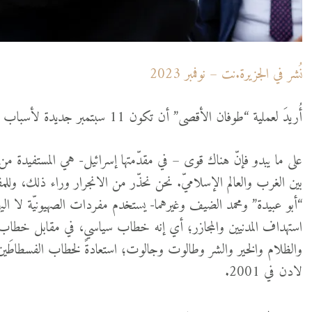
نُشر في الجزيرة.نت – نوفمبر 2023
أُريدَ لعملية “طوفان الأقصى” أن تكون 11 سبتمبر جديدة لأسباب شرحتْها بالتفصيل في
على ما يبدو فإنّ هناك قوى – في مقدّمتها إسرائيل- هي المستفيدة من 
بين الغرب والعالم الإسلاميّ. نحن نحذّر من الانجرار وراء ذلك، وللم
“أبو عبيدة” ومحمد الضيف وغيرهما- يستخدم مفردات الصهيونيّة لا اليه
استهداف المدنيين والمجازر؛ أي إنه خطاب سياسي، في مقابل خطاب ال
والظلام والخير والشر وطالوت وجالوت؛ استعادةً لخطاب الفسطاطَين
لادن في 2001.