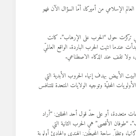
لعالم الإسلامي من أميركا، أمّا السؤال الآن فهو
 التي تركزت حول “الحرب على الإرهاب”. كانت
ت عندما انتهت الحرب الباردة. الواقع العالميّ
اخي، ولا تقف عند الذكاء الاصطناعي.
بيت الأبيض بهدف إنهاء الحروب الأبدية التي
أولويات المحليّة وتوجيه الولايات المتحدة للتنافس
ت متعددة، أو على حدّ قول أحد المحللين: “أراد
”. “طوفان الأقصى” هي الحرب الثانية التي
كرانيا، وتظلّ ساحة المحيطَين: الهندي والهادئ أولوية