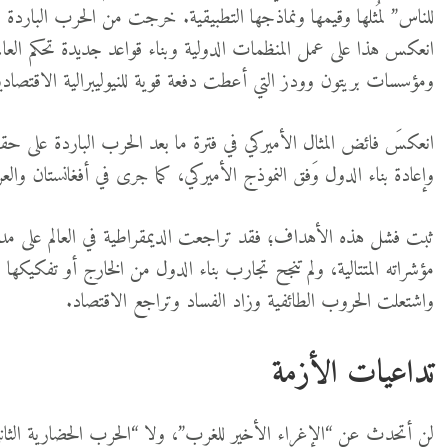
للناس” لمُثلها وقيمها ونماذجها التطبيقية. خرجت من الحرب الباردة م
انعكس هذا على عمل المنظمات الدولية وبناء قواعد جديدة تحكم العالم
ومؤسسات بريتون وودز التي أعطت دفعة قوية للنيوليبرالية الاقتصادية، بال
انعكسَ فائض المثال الأميركي في فترة ما بعد الحرب الباردة على حقب
وإعادة بناء الدول وَفق النموذج الأميركي، كما جرى في أفغانستان والع
ثبت فشل هذه الأهداف؛ فقد تراجعت الديمقراطية في العالم على مدار 
مؤشراته المتتالية، ولم تنجح تجارب بناء الدول من الخارج أو تفكيكه
واشتعلت الحروب الطائفية وزاد الفساد وتراجع الاقتصاد.
تداعيات الأزمة
لن أتحدث عن “الإغراء الأخير للغرب”، ولا “الحرب الحضارية الثاني