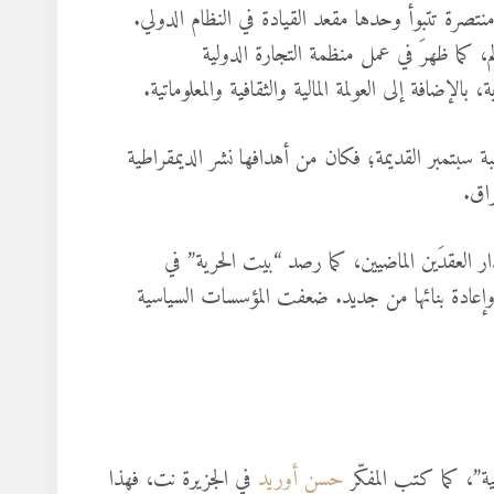
نتصرة تتبوأ وحدها مقعد القيادة في النظام الدولي.
، كما ظهرَ في عمل منظمة التجارة الدولية
إضافة إلى العولمة المالية والثقافية والمعلوماتية.
ة سبتمبر القديمة؛ فكان من أهدافها نشر الديمقراطية
راق.
العقدَين الماضيين، كما رصد “بيت الحرية” في
ا وإعادة بنائها من جديد. ضعفت المؤسسات السياسية
ة”، كما كتب المفكّر
حسن أوريد
في الجزيرة نت، فهذا