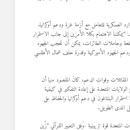
لموارد العسكرية للتعامل مع أزمة غزة ودعم أوكرانيا.
مقابلة بُثت يوم الأحد: “يمكننا الاهتمام بكلا الأمرَين إلى جانب الاستمرار
لأسلحة وحاملات الطائرات، يمكن أن تحجب الجهود
دئ ودعم الجهود الأميركية وقدرة حلف شمال الأطلسي
المقاتلات وقوات الدعم، كانَ المقصود منها أن
الولايات المتحدة على إعادة التفكير في كيفية
تمرار البنتاغون في دعم أوكرانيا والحفاظ على
على المدى الطويل.
 المتحدة قوة تزيينية -وَفق التعبير القرآني “زُين