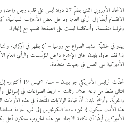
الاتحاد الأوروبي الذي يضمّ 27 دولة ليس على قلب 
الانقسام أيضًا إلى الرأي العام، وداخل بعض الأحزاب السياسيّة، كما 
وفرنسا منقسمة، وأسكتلندا ليست على الصفحة نفسها مع إنجلترا.
يبدو في خلفيّة المشهد الصراع مع روسيا – كما يظهر في أوكرانيا- وال
لذا فقد حاول بايدن خلق الإجماع داخل المؤسّسات والرأي العام الأم
الأميركية على العمل في جبهات متعدّدة.
تحدّث الرئيس الأمريكي
الثاني فقط من نوعه خلال رئاسته – لربط الصراعات في إسرائيل وأو
والحريَّة. وأوضحَ بايدن أنّ قيادة الولايات المتّحدة في هذه الأزمات العا
هذا الأمان سيكون له ثمن، ودعا الكونجرس إلى تمرير حُزمة مساعدات 
الأميركيين أيضًا أن تكلفة الابتعاد عن هذه الحروب ستكون أعلى بكث