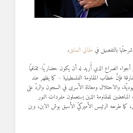
مقالي السابق
.
أجواء الصراع الذي أُريد له أن يكون حضاريًا- ثقافيًا
فارقة فإنَّ خطاب المقاومة الفلسطينية – كما يظهر عند
وديّة، والاحتلال ومعاناة الأسرى في السجون والردّ على
مناهضين للمقاومة الذين يستعملون مفردات النور
، كما طرحه الرئيس الأميركيّ الأسبق بوش الابن، وبن