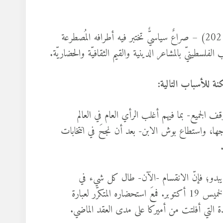
الصراع في “طوفان الأقصى” – كما كان في حقبة سبتمبر (2001-2021) – صراعٌ سياسيٌّ تختبر فيه أطرافه المُصطرعة
فلسطينيّ بالمشاعر الدينية والقيم الثقافيّة والحضاريّة.
 الجميع- بما فيهم أغلب الرأي العام في العالم
جها، واستطاع بوش الابن- بعد أن نجحَ في انتخابات
يبدو؛ فإنّ الانقسام -الآن- طال كل شيء في
أميركا، ما يتطلب من بايدن محاولة خلق الإجماع، كما في خطابه يوم الخميس 19 أكتوبر. فمعَ استحضاره المتكرّر لعبارة
دة التي أفلتت من أميركا على مدى العقد الماضي.