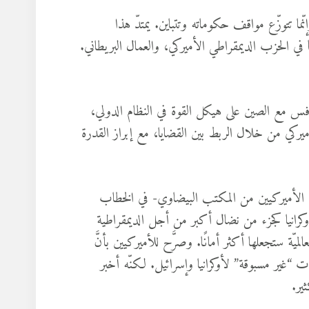
رجل واحد؛ وإنّما تتوزّع مواقف حكوماته وتتباين. يمتدّ هذا
في الحزب الديمقراطي الأميركي، والعمال البريطاني.
تنافس مع الصين على هيكل القوة في النظام الدولي،
يركي من خلال الربط بين القضايا، مع إبراز القدرة
 جو بايدن – مساء الخميس 19 أكتوبر- إلى الأميركيين من المكتب البيضاوي- في الخطاب
كرانيا كجزء من نضال أكبر من أجل الديمقراطية
لميّة ستجعلها أكثر أمانًا. وصرَّح للأميركيين بأنَّ
“غير مسبوقة” لأوكرانيا وإسرائيل. لكنّه أخبر
ير.