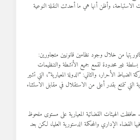
ات الاستباحة، وأظن أنها هي ما أحدثت النقلة النوعية
يوليو ٥٢ التي حافظت على ديكتاتوريتها من خلال وجود نظامين قانونيين متجاورين:
ع بسلطة غير محدودة لقمع جميع الأنشطة والتنظيمات
الضباط الأحرار، والثاني: “الدولة المعيارية”، التي تشير
دية التي تتمتع بقدر أعلى من الاستقلال في مقابل الاستثناء
ز”. حافظت الهيئات القضائية المعيارية على مستوى ملحوظ
يها القضاء الإداري والمحكمة الدستورية العليا، لكن بعد