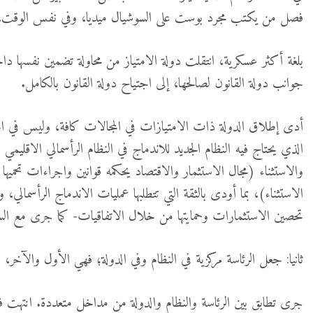
فصل من يكتب مجرد بوست على السوشيال ميديا، وفي نفس الوقت، جر
بلغة أكثر عسكرية، انتقلت دولة الامتياز من محاولة تضمين نفسها 
جوانب دولة القانون لصالحها، إلى اجتياح دولة القانون بالكامل.
أدى إطلاق الدولة ذات الامتيازات في المجالات كافة، وليس في المجا
الذي يحتاج فيه النظام الجديد للاندماج في النظام الرأسمالي الاقليمي 
والاستثناء (مجال الاستثمار والاقتصاد يحكمه قوانين واجراءات تحميها ا
الاستثناء)، بما أودى بالثقة التي تتطلبها عمليات الاندماج الرأسمالي، 
تحصين الاستثمارات وحمايتها من خلال الاتفاقيات- كما جرى مع السع
ثانيا: جعل الرئاسة مركزية في النظام وفي الدولة؛ فهي الأول والآخر، ومنها
جرى تطابق بين الرئاسة والنظام والدولة من مداخل متعددة. انتهت 