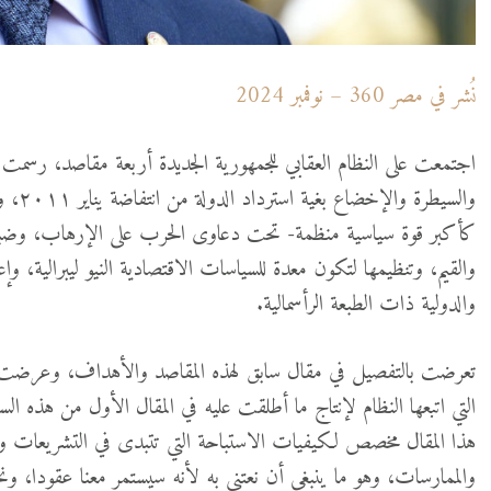
نُشر في مصر 360 – نوفمبر 2024
والسيط
كأكبر قوة سياسية منظمة- تحت دعاوى الحرب على الإرهاب، وضبط حر
والقيم، وتنظيمها لتكون معدة للسياسات الاقتصادية النيو ليبرالية، وإعد
والدولية ذات الطبعة الرأسمالية.
تعرضت بالتفصيل في مقال سابق لهذه المقاصد والأهداف، وعرضت لسي
التي اتبعها النظام لإنتاج ما أطلقت عليه في المقال الأول من هذه السل
هذا المقال مخصص لكيفيات الاستباحة التي تتبدى في التشريعات وال
والممارسات، وهو ما ينبغي أن نعتني به لأنه سيستمر معنا عقودا، ون