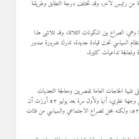
ختلفة من رئيس لآخر، وقد تختلف درجة التطابق وطريقة
، بدأنا نشهد ظاهرة مختلفة وهي: الصراع بين المكونات الثلاثة، وقد تلاشى هذا
ة وإعادة بناء للنظام السياسي تحت قيادة جديدة، تدرك ضرورة صدور
لمعالجة تداعيات كثيرة.
ى تلبية الحاجات العامة للمصريين ومعالجة التحديات
الخارجية والداخلية التي تواجه الدولة والمجتمع على السواء، والأهم من وجهة نظري، أنها ولأول مرة بعد يوليو ٥٢ أبرزت أن
الدولة ليس كيانا مصمتا يتسامى ويعلو فوق المصريين- كما قدمته يوليو٥٢، ولكنه محل للصراع الاجتماعي والسياسي من فئات