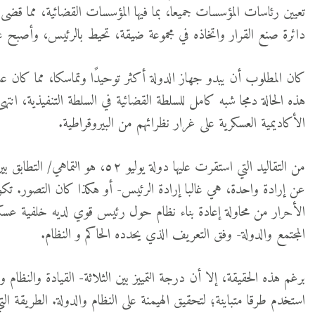
تعيين رئاسات المؤسسات جميعا، بما فيها المؤسسات القضائية، مما قضى ع
دائرة صنع القرار واتخاذه في مجموعة ضيقة، تحيط بالرئيس، وأصبح غير
هذه الحالة دمجا شبه كامل للسلطة القضائية في السلطة التنفيذية، انته
الأكاديمية العسكرية على غرار نظرائهم من البيروقراطية.
من التقاليد التي استقرت عليها دولة يو
عن إرادة واحدة، هي غالبا إرادة الرئيس- أو هكذا كان التصور. تك
الأحرار من محاولة إعادة بناء نظام حول رئيس قوي لديه خلفية عسك
المجتمع والدولة- وفق التعريف الذي يحدده الحاكم و النظام.
برغم هذه الحقيقة، إلا أن درجة التمييز بين الثلاثة- القيادة والن
استخدم طرقا متباينة؛ لتحقيق الهيمنة على النظام والدولة. الطريقة ال