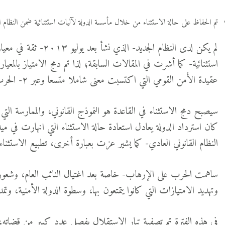
تم الحفاظ على حالة الاستثناء من خلال مأسسة الدولة لآليات استثنائية ضمن النظام ال
لم يكن لدى النظام الجد
عقيدة الأمن القومي التي اكتسبت معنى شاملا متسعا وعبر ٢- الحرب على الإرهاب.
النظام القانوني العادي- كما يشير عزت بعبارة أخرى، تطبيع الاستثناء
ساهمت الحرب على الإرهاب- خاصة بعد اغتيال النائب العام، وشعور ال
وتهديد الامتيازات التي كانوا يتمتعون بها، وسطوة الدولة الأمنية، وت
في هذه الفترة تم تصفية تيار الاستقلال بفصل عدد كبير من قضاته، وإ