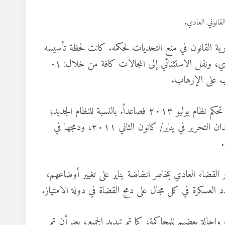
قانوني العادي.
يد- الذي نشأ بعد يوليو ٢٠١٣- ثقة في معيارية القانون في منع التحديات لحكمه. كانت لحظة تأسيسه
استثنائية- كما أشرت في المقالات السابقة؛ لذا تم دمج الامتياز بالمعياري، ونقل الاستثنائي إلى المجالات كافة من خلال: ١-
سيصبح دمج الاستثناء في القاعدة هو النموذج القانوني، والممارسة التي تحكم نظام يوليو ٢٠١٣ فصاعداً. بالنسبة للنظام الجديد؛
كان استرداد الدولة يعادل استعادة حالة الاستثناء التي انهارت في ميدان التحرير في يناير/ كانون الثاني ٢٠١١، ودمجها في
.
قضاء العادي بمخاطر انتفاضة يناير على تغيير أوضاعهم،
مدد العسكرة في كل مجال على دمج القضاة في دولة الامتياز.
حالة بعضهم للمحاكمة، كما تم تهديد الجميع، بعد أن تم