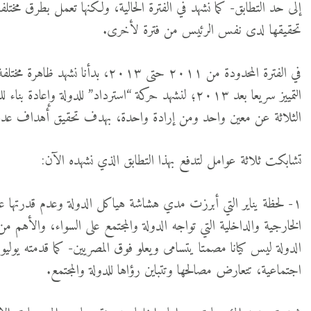
إلى حد التطابق- كما نشهد في الفترة الحالية، ولكنها تعمل بطرق م
تحقيقها لدى نفس الرئيس من فترة لأخرى.
في الفترة المحدودة من ٢٠١١ حتى ٢٠١٣
التمييز سريعا بعد ٢٠١٣؛ لنشهد حركة “استرداد” للدول
الثلاثة عن معين واحد ومن إرادة واحدة، بهدف تحقيق أهداف عدة و
تشابكت ثلاثة عوامل لتدفع بهذا التطابق الذي نشهده الآن:
١- لحظة يناير التي أبرزت مدي هشاشة هياكل الدولة وعدم قدرتها عل
اجتماعية، تتعارض مصالحها وتتباين رؤاها للدولة والمجتمع.