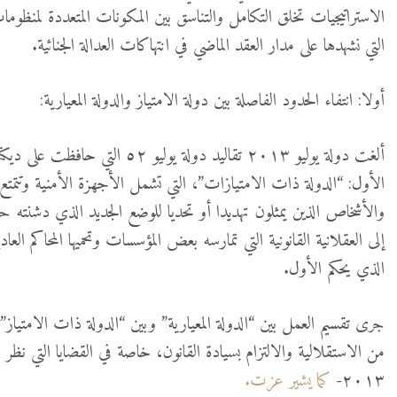
الاستراتيجيات تخلق التكامل والتناسق بين المكونات المتعددة لمنظوم
التي نشهدها على مدار العقد الماضي في انتهاكات العدالة الجنائية.
أولا: انتفاء الحدود الفاصلة بين دولة الامتياز والدولة المعيارية:
ألغت دولة يوليو ٢٠١٣ تقاليد دولة 
الأول: “الدولة ذات الامتيازات”، التي تشمل الأجهزة الأمنية وتتمت
والأشخاص الذين يمثلون تهديدا أو تحديا للوضع الجديد الذي دشنته حركة 
إلى العقلانية القانونية التي تمارسه بعض المؤسسات وتحميها المحاكم العا
الذي يحكم الأول.
جرى تقسيم العمل بين “الدولة المعيارية” وبين “الدولة ذات الامتيا
من الاستقلالية والالتزام بسيادة القانون، خاصة في القضايا التي نظر ف
٢٠١٣-
كما يشير عزت.