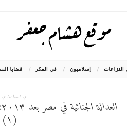
النزاعات
إسلاميون
في الفكر
قضايا النس
في السياسة
,
في ا
ال
(١)