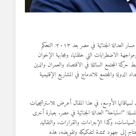
اجتمعت على النظام العقابي للجمهورية الجديدة أربعة مقاصد، رسمت مسار العدالة الجنائية في مصر بعد ٢٠١٣: التحكم
رة والإخضاع بغية استرداد الدولة من انتفاضة يناير ٢٠١١، ومواجهة الاضطرابات التي خلقتها، ومجابهة الإخوان
كة المجتمع السائلة في الاقتصاد والعمران والدين
اد الدولة والمجتمع للاندماج في المشاريع الإقليمية
اقاتها الأوسع. في هذا المقال أعرض للاستراتيجيات
سلة: “استباحة” العدالة الجنائية في مصر. بعبارة أخرى
سياسات، وكذا الإجراءات والقرارات، والتقاليد
حتاج إلى جهود ممتدة لتفكيكه وتقويضه. هذه