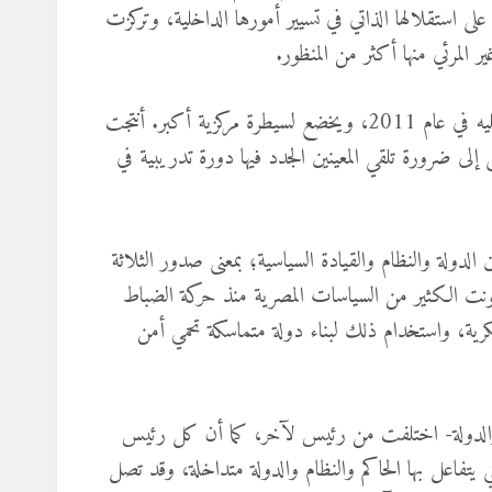
لى استقلالها الذاتي في تسيير أمورها الداخلية، وتركزت
 المرئي منها أكثر من المنظور.
كان المطلوب أن يبدو جهاز الدولة أكثر توحيدًا وتماسكا، مما كان عليه في عام 2011، ويخضع لسيطرة مركزية أكبر. أنتجت
ى إلى ضرورة تلقي المعينين الجدد فيها دورة تدريبية في
ليو ٥٢، هو التماهي/ التطابق بين الدولة والنظام والقيادة السياسية؛ بمعنى صدور الثلاثة
ونت الكثير من السياسات المصرية منذ حركة الضباط
رية، واستخدام ذلك لبناء دولة متماسكة تحمي أمن
ظام والدولة- اختلفت من رئيس لآخر، كما أن كل رئيس
تي يتفاعل بها الحاكم والنظام والدولة متداخلة، وقد تصل