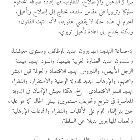
مراكز التأهيل والإصلاح. المطلوب فيها إعادة صياغة المحكوم
سلوكيا وتربويا على مقاس سلطة، تحتاج إلى إصلاح وتأهيل.
المجرم في هذه الحالة لا يقضي عقوبته؛ لأنه انتهك القانون،
ولكنه يحتاج إلى إعادة تأهيل تربوي.
٤-صناعة التهديد: المهاجرون تهديد للوظائف ومستوى معيشتنا،
والمسلمون تهديد للحضارة الغربية بقيمها، والسود تهديد لهيمنة
الرجل الأبيض، والفيروس تهديد للاقتصاد والعولمة قبل البشر
وصحتهم، والإرهاب تهديد للدولة الوطنية والاستقرار، والفقراء
تهديد للنمو الاقتصادي… إلخ. هكذا يعيش الإنسان في الدولة
المعاصرة في تفزيع وتخويف مستمرين؛ ليبقى الحال كما هو عليه،
حين يتم إلقاء اللوم على الأقليات والفقراء والجماعات الإرهابية
والعمال المهاجرين بديلا عن السلطة.