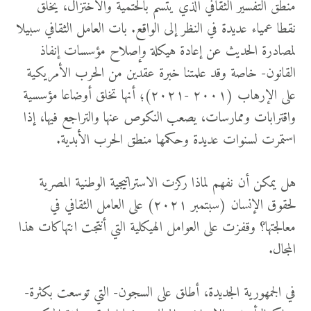
منطق التفسير الثقافي الذي يتسم بالحتمية والاختزال، يخلق
نقطا عمياء عديدة في النظر إلى الواقع. بات العامل الثقافي سبيلا
لمصادرة الحديث عن إعادة هيكلة وإصلاح مؤسسات إنفاذ
القانون- خاصة وقد علمتنا خبرة عقدين من الحرب الأمريكية
على الإرهاب (٢٠٠١ -٢٠٢١)؛ أنها تخلق أوضاعا مؤسسية
واقترابات وممارسات، يصعب النكوص عنها والتراجع فيها، إذا
استمرت لسنوات عديدة وحكمها منطق الحرب الأبدية.
هل يمكن أن نفهم لماذا ركزت الاستراتيجية الوطنية المصرية
لحقوق الإنسان (سبتمبر ٢٠٢١) على العامل الثقافي في
معالجتها؟ وقفزت على العوامل الهيكلية التي أنتجت انتهاكات هذا
المجال.
في الجمهورية الجديدة، أطلق على السجون- التي توسعت بكثرة-