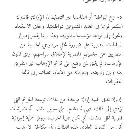
٥- نزع المواطنة أو انتقاصها عبر التصنيف/ الإزالة؛ فالدولة
تستثمر قوتها في تحديد المشمولين بمواطنيتها، وتخلق الاستبعاد
وتحوله إلى قواعد مؤسسية وقانونية، وهذا ربما يفسر إصرار
السلطات المصرية على ضرورة تخلي مزدوجي الجنسية من
المصريين عن جنسيتهم المصرية لإطلاق سراحهم. وفق قانون
الإرهاب، لم يتبق لمن وضع على قوائم الإرهاب غير التفريق
بينه وبين زوجته، وحرمانه من الأبناء، تضاف إلى قائمة
العقوبات!
الدولة تخلق عملية إزالة موحدة من خلال توسعة الجرائم التي
تؤدي إلى ذلك، فهي تستخدم- على سبيل المثال- آليات إثبات
قانونية أقل للفئات التي تشن عليها الحرب، وتوفر حماية إجرائية
أقل من القانون العادي لهذه الفئات. في مكافحة الإرهاب