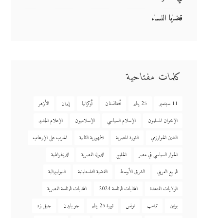
قضايا النساء
كلمات مفتاحية
11 سبتمبر
25 يناير
أفغانستان
أوكرانيا
إيران
الأزهر
الإخوان المسلمون
الإسلام السياسي
الإسلاميون
الإعلام الجديد
التدين الخوارزمي
الثورة المصرية
الجمهورية الثانية
الحرب على الإرهاب
الحوار السياسي في مصر
الخليج
الدولة المصرية
الديمقراطية
الربيع العربي
الشرق الأوسط
القضية الفلسطينية
النيوليبرالية
الولايات المتحدة
انتخابات الرئاسة 2024
انتخابات الرئاسة المصرية
بوتين
ترامب
تونس
ثورة 25 يناير
جو بايدن
جيل زد