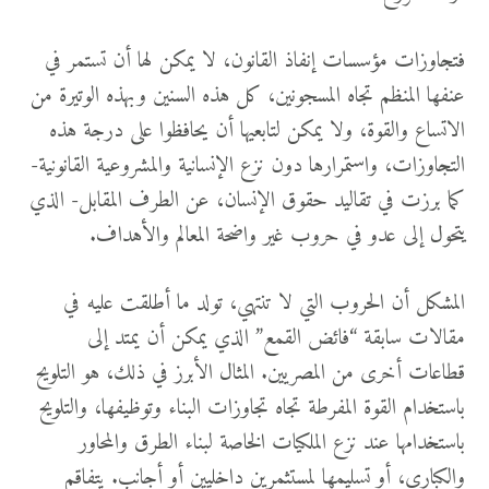
فتجاوزات مؤسسات إنفاذ القانون، لا يمكن لها أن تستمر في
عنفها المنظم تجاه المسجونين، كل هذه السنين وبهذه الوتيرة من
الاتساع والقوة، ولا يمكن لتابعيها أن يحافظوا على درجة هذه
التجاوزات، واستمرارها دون نزع الإنسانية والمشروعية القانونية-
كما برزت في تقاليد حقوق الإنسان، عن الطرف المقابل- الذي
يتحول إلى عدو في حروب غير واضحة المعالم والأهداف.
المشكل أن الحروب التي لا تنتهي، تولد ما أطلقت عليه في
مقالات سابقة “فائض القمع” الذي يمكن أن يمتد إلى
قطاعات أخرى من المصريين. المثال الأبرز في ذلك، هو التلويح
باستخدام القوة المفرطة تجاه تجاوزات البناء وتوظيفها، والتلويح
باستخدامها عند نزع الملكيات الخاصة لبناء الطرق والمحاور
والكباري، أو تسليمها لمستثمرين داخليين أو أجانب. يتفاقم