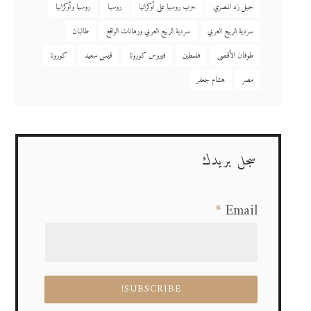
جيل زد المصري
حرب روسيا على أوكرانيا
روسيا
روسيا وأوكرانيا
سردية الربيع العربي
سردية الربيع العربي ورهانات الواقع
طالبان
طوفان الأقصى
فلسطين
فيروس كورونا
قيس سعيد
كورونا
مصر
هشام جعفر
سجل بريدك
*
Email