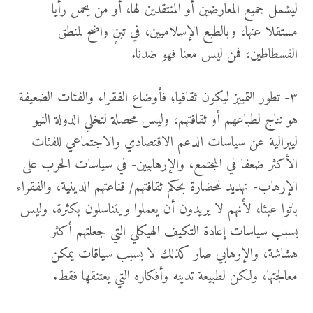
ليشمل جميع المعارضين أو المنتقدين لها، أو من يحمل رأيا
مستقلا عنها، وبالطبع الإسلاميين، في تبنٍ واضح لمنطق
الفسطاطين، فمن ليس معنا فهو ضدنا.
٣- تطور التمييز ليكون ثقافيا؛ فأوضاع الفقراء والفئات الضعيفة
هو نتاج لطباعهم أو ثقافتهم، وليس محصلة لتخلي الدولة النيو
ليبرالية عن سياسات الدعم الاقتصادي والاجتماعي للفئات
الأكثر ضعفا في المجتمع، والإرهابيين- في سياسات الحرب على
الإرهاب- تهديد للحضارة بحكم ثقافتهم/ قناعتهم الدينية، والفقراء
باتوا عبئا، لأنهم لا يريدون أن يعملوا ويتناسلون بكثرة، وليس
بسبب سياسات إعادة التكيف الهيكلي التي جعلتهم أكثر
هشاشة، والإرهابي صار كذلك لا بسبب سياقات يمكن
معالجتها، ولكن لطبيعة تدينه وأفكاره التي يعتنقها فقط.