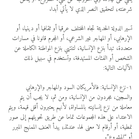
شرعنته؛ لتحقيق النصر الذي لا يأتي أبدا.
تسير الدولة الحديثة تجاه المختلف عرقيا أو ثقافيا أو دينيا، أو
الإرهابي، أو المهاجر غير الشرعي، أو المجرم قانونا في مسارات
متعددة، تبدأ بنزع الإنسانية، لتنتهي بنزع المواطنة الكاملة عن
الشخص أو الفئات المستهدفة، وتستخدم في سبيل ذلك
الآليات التالية:
١-نزع الإنسانية: فالأمريكان السود والمهاجر والإرهابي
والسجين، مجردون من الإنسانية، ومن ثم، لا يجب أن يتم
معاملة من نزع إنسانيته بالمساواة؛ لأنهم يعتبرون أقل قيمة، ويتم
الاعتداء على هذه المجموعات تماما عن طريق تحويلهم إلى صور
نمطية، أو أرقام لا معنى لها. عندئذ؛ يبدأ العنف الممنهج المبرر
أو “المشروع”.