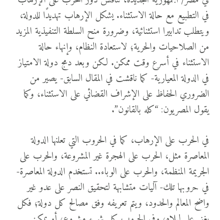
في مصر/ الجمهورية الجديدة، نناقش دور الحرب على الإرهاب
في التطبيع مع حالة الاستثناء. يشكل الإرهاب تهديدًا للدولة،
ويتطلب تدابيرا استثنائية، وضرورة منح السلطة التنفيذية المزيد
من الصلاحيات والحرية؛ لاستعادة النظام، وإنهاء حالة
الاستثناء في أسرع وقت ممكن. لكن وبعد دمج دولة الامتياز
في الدولة المعيارية- كما ناقشت في المقال السابق- يصير من
الضروري الحفاظ على الإشراف القضائي على الاستثناء، وكما
يقول المصريون: “كله بالقانون”.
في الحرب على الإرهاب، كما في الحروب التي تعلنها الدولة
المعاصرة مثل، الحرب على الهجرة غير المشروعة، والحرب على
الجريمة المنظمة، والحرب على الوباء.. تستخدم الدولة المعاصرة-
في حروبها تلك- آليات متشابهة لتحقيق النصر على عدو غير
واضح المعالم والحدود، ويتم تعريفه وفق مصالح كل دولة؛ فكل
يغني على ليلاه، وفي الحروب كل شيء مشروع، أو يمكن