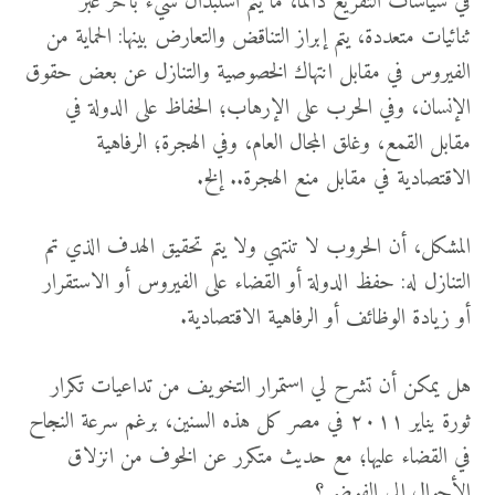
في سياسات التفزيع دائما، ما يتم استبدال شيء بآخر عبر
ثنائيات متعددة، يتم إبراز التناقض والتعارض بينها: الحماية من
الفيروس في مقابل انتهاك الخصوصية والتنازل عن بعض حقوق
الإنسان، وفي الحرب على الإرهاب؛ الحفاظ على الدولة في
مقابل القمع، وغلق المجال العام، وفي الهجرة؛ الرفاهية
الاقتصادية في مقابل منع الهجرة.. إلخ.
المشكل، أن الحروب لا تنتهي ولا يتم تحقيق الهدف الذي تم
التنازل له: حفظ الدولة أو القضاء على الفيروس أو الاستقرار
أو زيادة الوظائف أو الرفاهية الاقتصادية.
هل يمكن أن تشرح لي استمرار التخويف من تداعيات تكرار
ثورة يناير ٢٠١١ في مصر كل هذه السنين، برغم سرعة النجاح
في القضاء عليها؛ مع حديث متكرر عن الخوف من انزلاق
الأحوال إلى الفوضى؟