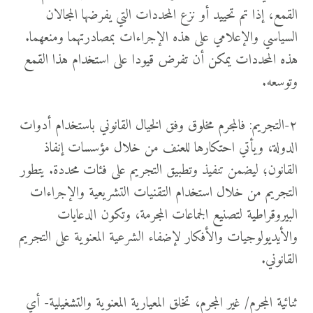
القمع، إذا تم تحييد أو نزع المحددات التي يفرضها المجالان
السياسي والإعلامي على هذه الإجراءات بمصادرتهما ومنعهما.
هذه المحددات يمكن أن تفرض قيودا على استخدام هذا القمع
وتوسعه.
٢-التجريم: فالمجرم مخلوق وفق الخيال القانوني باستخدام أدوات
الدولة، ويأتي احتكارها للعنف من خلال مؤسسات إنفاذ
القانون؛ ليضمن تنفيذ وتطبيق التجريم على فئات محددة. يتطور
التجريم من خلال استخدام التقنيات التشريعية والإجراءات
البيروقراطية لتصنيع الجماعات المجرمة، وتكون الدعايات
والأيديولوجيات والأفكار لإضفاء الشرعية المعنوية على التجريم
القانوني.
ثنائية المجرم/ غير المجرم، تخلق المعيارية المعنوية والتشغيلية- أي