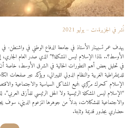
نُشر في الجزيرة.نت – يوليو 2021
يهدف عمر تسبينار الأستاذ في جامعة الدفاع الوطني في واشنطن- في ك
الأوسط؟.. لماذا الإسلام ليس المشكلة؟” الذي صدر العام الجاري، 
في تحليل بعض أهم التطورات الحالية في الشرق الأوسط، خاصة أن هذه 
الإسلام كمحرك مركزي لجميع المشاكل السياسية والاجتماعية والاقتصا
“الإسلام ليس المشكلة الرئيسية ولا الحل الرئيسي للمأزق العربي”. لذا
والاجتماعية للمشكلات، بدلاً من جوهرها المزعوم الديني، سوف يجه
حضاري بجذور قديمة وثابتة.