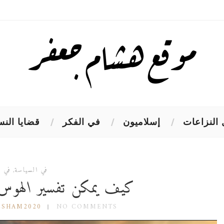
النزاعات
إسلاميون
في الفكر
قضايا النس
في السياسة
,
في ا
كيف يمكن تفسير الهوس ا
ESHAM2020
NO COMMENTS