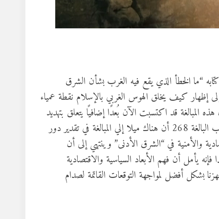
تابه “ما الخطأ الذي يقع فيه الغرب بشأن الشرق
إلى إظهار كيف يخلق الهوس الغربي بالإسلام نقطة عمياء
المبالغة قد اكتسبت الآن بُعدًا إضافيًا يتعلق بتهديد
للديمقراطية الغربية والنظام الدولي الليبرالي، ويؤكد عبر صفحات الكتاب البالغة 268 أن هناك ميلا إلي المبالغة في تقدير دور
دية والأمنية في “الشرق الأدنى” وينتهي إلى أن
 فإنه يأمل أن فهم الأبعاد السياسية والاقتصادية
زنا بشكل أفضل لمواجهة التوقعات القاتمة لصدام