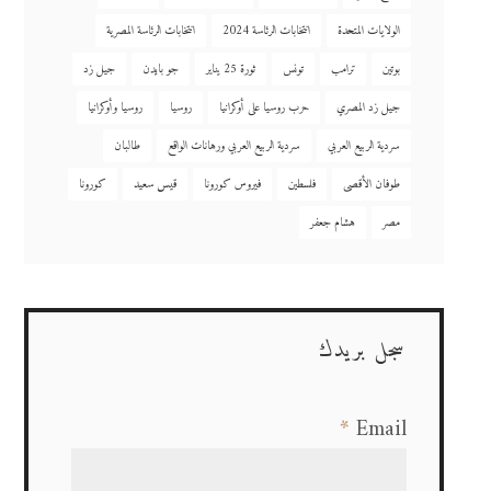
الولايات المتحدة
انتخابات الرئاسة 2024
انتخابات الرئاسة المصرية
بوتين
ترامب
تونس
ثورة 25 يناير
جو بايدن
جيل زد
جيل زد المصري
حرب روسيا على أوكرانيا
روسيا
روسيا وأوكرانيا
سردية الربيع العربي
سردية الربيع العربي ورهانات الواقع
طالبان
طوفان الأقصى
فلسطين
فيروس كورونا
قيس سعيد
كورونا
مصر
هشام جعفر
سجل بريدك
*
Email