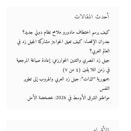
أحدث المقالات
كيف يرسم اختطاف مادورو ملامح نظام دولي جديد؟
جدران الإقصاء: كيف تعيق الحواجز مشاركة الجيل زد في
العالم العربي؟
جيل زد المصري والتدين الخوارزمي: إعادة صياغة المرجعية
في زمن اللا يقين (٤ من ٧)
جمهورية “الذات”: جيل زد العربي والهروب إلى تطوير
النفس
مواطنو الشرق الأوسط في 2026: خصخصة الأمل
الأقسام