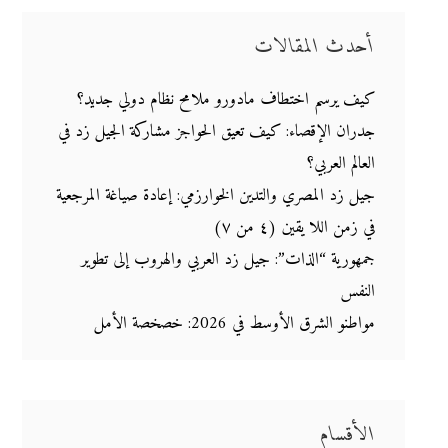
أحدث المقالات
كيف يرسم اختطاف مادورو ملامح نظام دولي جديد؟
جدران الإقصاء: كيف تعيق الحواجز مشاركة الجيل زد في
العالم العربي؟
جيل زد المصري والتدين الخوارزمي: إعادة صياغة المرجعية
في زمن اللا يقين (٤ من ٧)
جمهورية “الذات”: جيل زد العربي والهروب إلى تطوير
النفس
مواطنو الشرق الأوسط في 2026: خصخصة الأمل
الأقسام