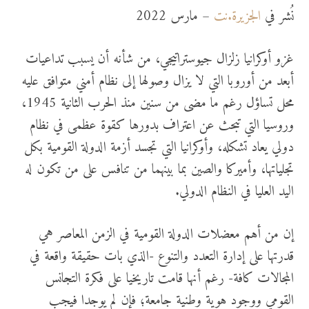
نُشر في
الجزيرة.نت
– مارس 2022
غزو أوكرانيا زلزال جيوستراتيجي، من شأنه أن يسبب تداعيات
أبعد من أوروبا التي لا يزال وصولها إلى نظام أمني متوافق عليه
محل تساؤل رغم ما مضى من سنين منذ الحرب الثانية 1945،
وروسيا التي تبحث عن اعتراف بدورها كقوة عظمى في نظام
دولي يعاد تشكله، وأوكرانيا التي تجسد أزمة الدولة القومية بكل
تجلياتها، وأميركا والصين بما بينهما من تنافس على من تكون له
اليد العليا في النظام الدولي.
إن من أهم معضلات الدولة القومية في الزمن المعاصر هي
قدرتها على إدارة التعدد والتنوع -الذي بات حقيقة واقعة في
المجالات كافة- رغم أنها قامت تاريخيا على فكرة التجانس
القومي ووجود هوية وطنية جامعة؛ فإن لم يوجدا فيجب