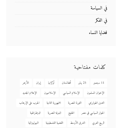
في السياسة
في الفكر
قضايا النساء
كلمات مفتاحية
11 سبتمبر
25 يناير
أفغانستان
أوكرانيا
إيران
الأزهر
الإخوان المسلمون
الإسلام السياسي
الإسلاميون
الإعلام الجديد
التدين الخوارزمي
الثورة المصرية
الجمهورية الثانية
الحرب على الإرهاب
الحوار السياسي في مصر
الخليج
الدولة المصرية
الديمقراطية
الربيع العربي
الشرق الأوسط
القضية الفلسطينية
النيوليبرالية