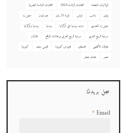
الولايات المتحدة
انتخابات الرئاسة 2024
انتخابات الرئاسة المصرية
بوتين
ترامب
تونس
ثورة 25 يناير
جو بايدن
جيل زد
جيل زد المصري
حرب روسيا على أوكرانيا
روسيا
روسيا وأوكرانيا
سردية الربيع العربي
سردية الربيع العربي ورهانات الواقع
طالبان
طوفان الأقصى
فلسطين
فيروس كورونا
قيس سعيد
كورونا
مصر
هشام جعفر
سجل بريدك
*
Email