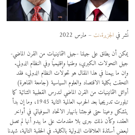
نُشر في
الجزيرة.نت
– مارس 2022
يمكن أن يطلق على جيلنا -جيل الثمانينيات من القرن الماضي-
جيل التحولات الكبري؛ وطنيا وإقليميًا وفي النظام الدولي.
وإن ما يهمنا في هذا المقال هو تحولات النظام الدولي، فقد
التحقت بكلية الاقتصاد والعلوم السياسية (جامعة القاهرة)
أوائل الثمانينيات من القرن الماضي لندرس القطبية الثنائية كما
تبلورت تدريجيا بعد الحرب العالمية الثانية 1945، وما إن بدأ
يتشكل وعينا حتى فوجئنا بانهيار الاتحاد السوفياتي في أواخر
العقد، وكأن ذلك جرى بلا مقدمات على ما يبدو أنها لم تصل
لبعض أساتذة العلاقات الدولية بالكلية. في الحقبة التالية، شهدنا