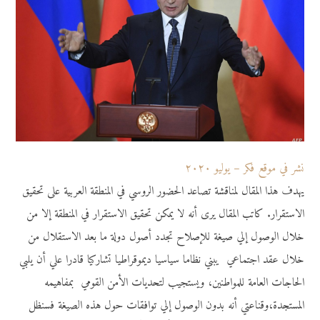
نشر في موقع فكر – يوليو ٢٠٢٠
يهدف هذا المقال لمناقشة تصاعد الحضور الروسي في المنطقة العربية على تحقيق
الاستقرار. كاتب المقال يرى أنه لا يمكن تحقيق الاستقرار في المنطقة إلا من
خلال الوصول إلي صيغة للإصلاح تجدد أصول دولة ما بعد الاستقلال من
خلال عقد اجتماعي يبني نظاما سياسيا ديموقراطيا تشاركيا قادرا علي أن يلبي
الحاجات العامة للمواطنين، ويستجيب لتحديات الأمن القومي بمفاهيمه
المستجدة،وقناعتي أنه بدون الوصول إلي توافقات حول هذه الصيغة فسنظل