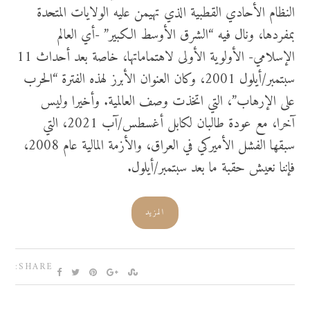
النظام الأحادي القطبية الذي تهيمن عليه الولايات المتحدة
بمفردها، ونال فيه “الشرق الأوسط الكبير” -أي العالم
الإسلامي- الأولوية الأولى لاهتماماتها، خاصة بعد أحداث 11
سبتمبر/أيلول 2001، وكان العنوان الأبرز لهذه الفترة “الحرب
على الإرهاب”، التي اتخذت وصف العالمية. وأخيرا وليس
آخرا، مع عودة طالبان لكابل أغسطس/آب 2021، التي
سبقها الفشل الأميركي في العراق، والأزمة المالية عام 2008،
فإننا نعيش حقبة ما بعد سبتمبر/أيلول.
المزيد
SHARE: