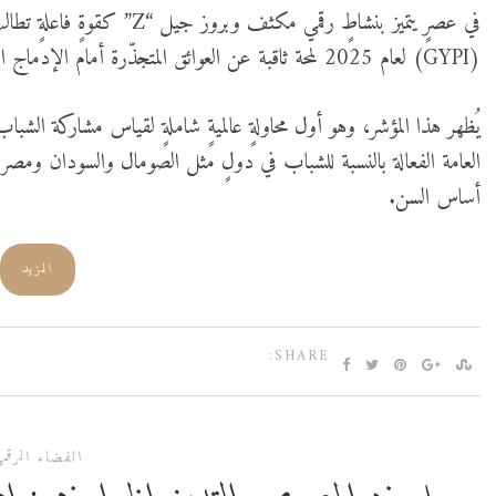
في عصرٍ يتميز بنشاطٍ رقمي مكثف وبروز جيل “Z” كقوةٍ فاعلةٍ تطالب بالتغيير، يُقدّم
(GYPI) لعام 2025 لمحة ثاقبة عن العوائق المتجذّرة أمام الإدماج السياسي والمدني والاقتصادي في العالم العربي.
العامة الفعالة بالنسبة للشباب في دولٍ مثل الصومال والسودان ومصر ومو
أساس السن.
المزيد
SHARE:
الفضاء الرقم