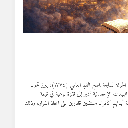
عند رصد التحولات البنيوية في المجتمع المصري عبر مقاربة معطيات الجولة السابعة لمسح القيم العالمي (WVS)، يبرز تحول
بيانات الإحصائية تشير إلى قفزة نوعية في قيمة
لآباء في رؤية أبنائهم كأفراد مستقلين قادرين على اتخاذ القرار، وذلك