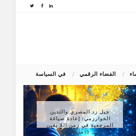
اء
الفضاء الرقمي
في السياسة
جيل زد المصري والتدين
الخوارزمي: إعادة صياغة
المرجعية في زمن اللا يقين
(١من٧)