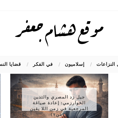
النزاعات
إسلاميون
في الفكر
قضايا النس
جيل زد المصري والتدين
الخوارزمي: إعادة صياغة
المرجعية في زمن اللا يقين
(٢من٧)