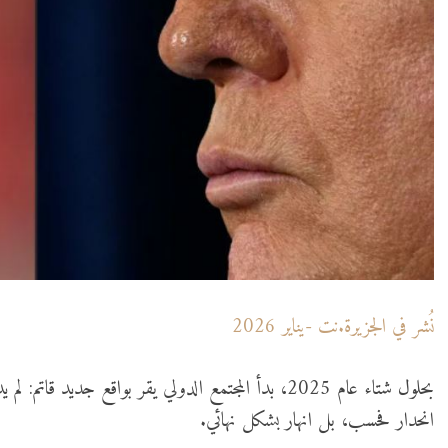
نُشر في الجزيرة.نت -يناير 2026
انحدار فحسب، بل انهار بشكل نهائي.