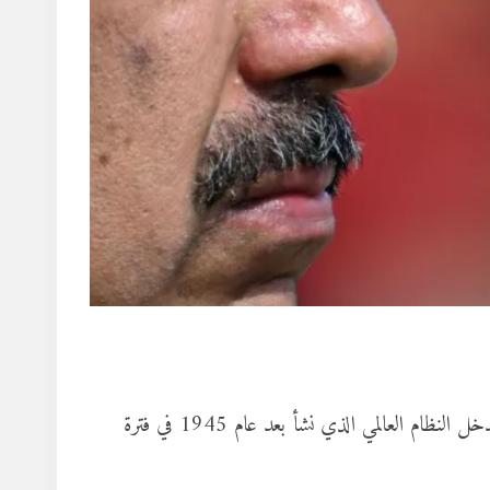
بحلول شتاء عام 2025، بدأ المجتمع الدولي يقر بواقع جديد قاتم: لم يدخل النظام العالمي الذي نشأ بعد عام 1945 في فترة