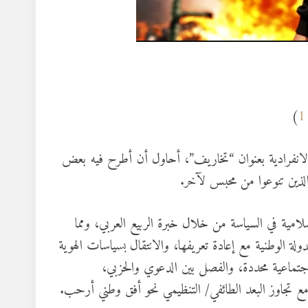
)
 الانفرادية بعنوان “تخاريف”، أحاول أن أطرح فيه بعض
 الذين تنوعوا من محبس لآخر.
ية في السياسة من خلال خبرة الربيع العربي، ومما
لة الوطنية مع إعادة تعريفها، والانتقال بسياسات الهوية
اجتماعية محددة، والفصل بين الدعوي والحزبي،
 تجاوز البعد الطائفي/ التنظيمي نحو أفق وطني أرحب.