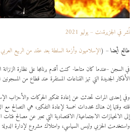
نُشر في الجزيرة.نت – يوليو 2021
طالع أيضا
– (
الإسلاميون وأزمة السلطة بعد عقد من الربيع العربي 1
في السجن -عندما كان متاحا- كنت أقدم برنامجا على نظارة الزنزانة
الأفكار الجديدة التي تهز القناعات المستقرة عند قطاع من المسجونين
وفي إحدى المرات تحدثت عن إعادة تفكير الحركات والأحزاب الإسلام
قلته وقتها إن هناك محددات خمسة لإعادة التفكير، هي التصالح مع الدو
إلى الانحيازات الاجتماعية/ الاقتصادية التي تعبر عن مصالح فئات 
واستخدمت الحزبي وليس السياسي، وامتلاك مشروع لإدارة الدولة مع