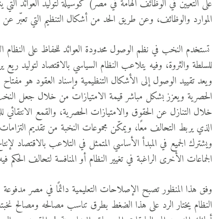
على التعيين في الوظائف الهامة في مصر) كوسيلة لتوليد العوائد التي 
الموارد والوظائف، وعن طريق الحد من أشكال التنظيم التي تعبّر عن 
تستخدم النخب في نظم الوصول محدودة العوائد للحفاظ على النظام الاج
للسلطة والثروة، وفيه يتلاعب النظام السياسي بالاقتصاد لتوليد ريع ي
ويعد تقييد الوصول إلى الأشكال التنظيمية وإسناد العقود هو مفتاح
الحصرية ويعزز بشكل مباشر قيمة الامتيازات من خلال جعل النخب أ
خلال التنازل عن الحقوق والامتيازات الحصرية، والقمع الانتقائي للم
الذي يربط التحالف معًا، ويمكّن مجموعات النخبة من تقديم التزامات
ويشترك الجميع في المبدأ الأساسي المتمثل في التلاعب بالاقتصاد لإنت
الجماعات الأخرى الراغبة في تغيير النظام أو المنافسة لتحالف الحكم فيه
وفق هذا المنظور تصبح الإصلاحات التعليمية دائمًا في مصر مدفوعة جزئ
النظام يختار الرد على هذا الضغط بطرق تناسب مصالحه ومصالح نخبته 