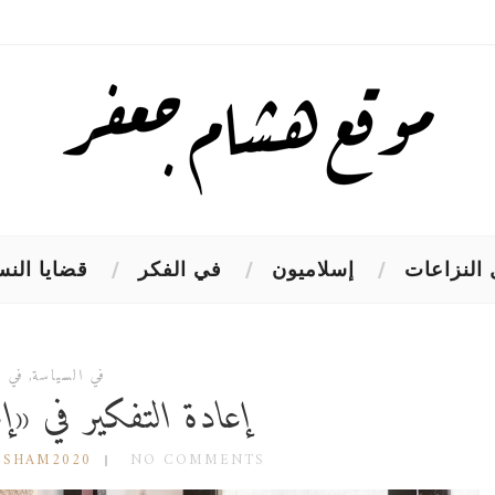
النزاعات
إسلاميون
في الفكر
قضايا النس
في السياسة
,
في ا
إعادة التفكير في «إ
ESHAM2020
NO COMMENTS