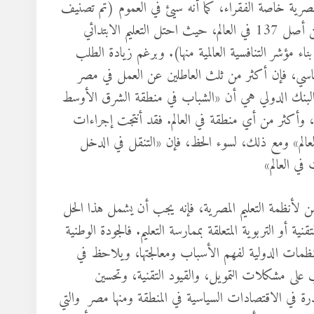
لمصرية خاصة الفقراء، كما أنه سيئ في العموم (تم تصنيف
النظام من قِبل المنتدى الاقتصادي العالمي على أنه في المرتبة 130 من أصل 137 في العالم، حيث احتل التعليم الابتدائي
أدنى ترتيب لمصر في ما يقرب من 100 مؤشر تم بناء مؤشر التنافسية العالمية منها). وبرغم زيادة الطلب
السياسي، فإن أكثر من ثلث العاطلين عن العمل في مصر
بنك الدولي هي أن «الشباب في منطقة الشرق الأوسط
م، وأكثر من أي منطقة في العالم. فقد أنتجت إجراءات
 العالم» ومع ذلك، لسوء الحظ، فإن «التنقل في الدخل
ي العالم»
لأنظمة التعليم المصرية، فإنه يجب أن يشمل هذا الحل
ة أو التربوية المتعلقة بممارسة التعليم. فالجودة الوطنية
لمنظمات الدولية لفهم الأسباب ومعالجتها، ويلاحظ في
لى مشكلات التمويل، والقيود التقنية، وتحسين
جذرة في الاقتصادات السياسية في المنطقة ومنها مصر والتي