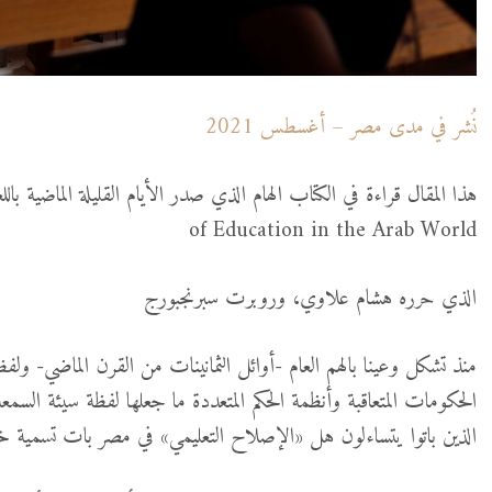
نُشر في مدى مصر – أغسطس 2021
of Education in the Arab World
الذي حرره هشام علاوي، وروبرت سبرنجبورج
منذ تشكل وعينا بالهم العام -أوائل الثمانينات من القرن الماضي- ولف
الحكومات المتعاقبة وأنظمة الحكم المتعددة ما جعلها لفظة سيئة السمع
الذين باتوا يتساءلون هل «الإصلاح التعليمي» في مصر بات تسمية خ