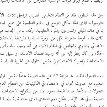
تربطها بالمجتمع وتوفر قنوات مؤسسية للتفاوض على الأهداف والسيا
وفق هذا المنظور، فقد مر النظام التعليمي المصري بمراحل ثلاث.
الأ
«الوصول» الذي اتخذ شكل التوسع في النظم التعليمية على جميع المس
بما في ذلك المباني والمدرسين والمواد التعليمية، وكان عامل الجذب هو
كانت هذه الموجة مدفوعة بكل من الوفرة السياسية المرتبطة بالاستقلال و
الابتدائي والثانوي والجامعي في المقام الأول على أنه وسيلة لبناء رأ
الحكم، بل كان يُنظر إليه على أنه وسيلة لضمان الإذعان أو سبيل للمقا
الاجتماعية (الحراك الاجتماعي) مقابل التنازل عن الحرية السياسية.
بات التحول المقيد بعد هزيمة 67 عن هذه الصيغة 
التعليم، مع حدوث تحول في الاقتصاد في الثمانينيات من القطاع الع
التحولات لم تأخذ مداها نتيجة وجود عدد من الكوابح الاجتماعية ال
تدهور الخدمات العامة وفي مقدمتها التعليم.