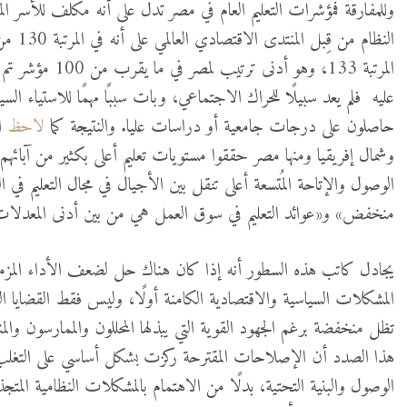
وللمفارقة فمؤشرات التعليم العام في مصر تدل على أنه مكلف للأسر ا
المرتبة 133، وهو 
عليه فلم يعد سبيلًا للحراك الاجتماعي، وبات سببًا مهمًا للاستياء 
حاصلون على درجات جامعية أو دراسات عليا. والنتيجة كما
لاحظ
ال
وشمال إفريقيا ومنها مصر حققوا مستويات تعليم أعلى بكثير من آبائه
الوصول والإتاحة المُتسعة أعلى تنقل بين الأجيال في مجال التعليم في
منخفض» و«عوائد التعليم في سوق العمل هي من بين أدنى المعدلات ف
يجادل كاتب هذه السطور أنه إذا كان هناك حل لضعف الأداء المزمن 
المشكلات السياسية والاقتصادية الكامنة أولًا، وليس فقط القضايا التقني
تظل منخفضة برغم الجهود القوية التي يبذلها المحللون والممارسون وا
هذا الصدد أن الإصلاحات المقترحة ركزت بشكل أساسي على التغلب ع
الوصول والبنية التحتية، بدلًا من الاهتمام بالمشكلات النظامية المت