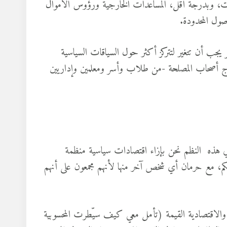
روقات، وبدرجة أقل، المساعدات الخارجية ورؤوس الأموال
ول المحدودة.
يجب أن تتغير لتتركز أكثر حول السياقات السياسية
دماج أصحاب المصلحة -من طلاب وأسر ومعلمين وإداريين
ة، في هذه النظم نحن بإزاء اقتصادات سياسية منظمة
كم، مع حرمان أي شخص آخر منها لأنهم مجمعون على أنهم
 والاقتصادية القيمة (تأمل معي كيف سيّطرت المحسوبية