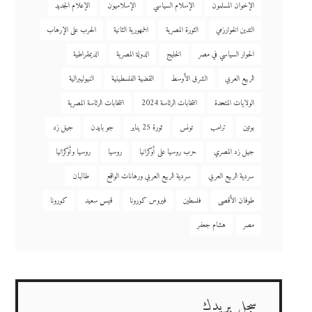
الإخوان المسلمون
الإسلام السياسي
الإسلاميون
الإعلام الجديد
التدين الخوارزمي
الثورة المصرية
الجمهورية الثانية
الحرب على الإرهاب
الحوار السياسي في مصر
الخليج
الدولة المصرية
الديمقراطية
الربيع العربي
الشرق الأوسط
القضية الفلسطينية
النيوليبرالية
الولايات المتحدة
انتخابات الرئاسة 2024
انتخابات الرئاسة المصرية
بوتين
ترامب
تونس
ثورة 25 يناير
جو بايدن
جيل زد
جيل زد المصري
حرب روسيا على أوكرانيا
روسيا
روسيا وأوكرانيا
سردية الربيع العربي
سردية الربيع العربي ورهانات الواقع
طالبان
طوفان الأقصى
فلسطين
فيروس كورونا
قيس سعيد
كورونا
مصر
هشام جعفر
سجل بريدك