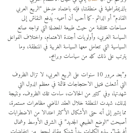
بالديمقراطية في منطقتنا؛ فإنه باعتماد مدخل “الربيع العربي
القادم” أو الدائم -كما أحب أن أسميه- يُدفع النقاش إلى
مساحات مختلفة من حيث طبيعة المعضلة التي تواجه صانع
السياسة الغربي، وأولويات أجندة الاهتمام، واختلاف الفواعل
السياسية التي تتعامل معها السياسة الغربية في المنطقة، وما
يترتب على ذلك كله من سياسات وبرامج.
و”بعد مرور 10 سنوات على الربيع العربي، لا تزال الظروف
التي أشعلت فتيل الاحتجاجات قائمة في معظم الدول التي
شھدتها، وفي كثير من الحالات، ساءت تلك الظروف. ونتيجة
لذلك، شهدت المنطقة خلال العقد الماضي مظاھرات مستمرة،
مما یشير إلى أنه حتى الأشكال الأكثر اعتدالا من الاضطرابات
أصبحت “الوضع الطبيعي الجديد” في الشرق الأوسط وشمال
أفريقيا”. بهذه الكلمات يبدأ شينكر مقاله ليجعل من انتفاضات