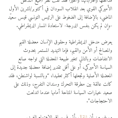
مداخلها واقتراباتها، وأخيرا فقد لفت نظرَ الجميع التدخلُ
الأميركي القوي بعد انقلاب السودان في أكتوبر/تشرين الأول
الماضي، بالإضافة إلى الضغوط على الرئيس التونسي قيس سعيّد
-وإن لم يكن بنفس الدرجة- لاستعادة المسار الديمقراطي.
يعرض مدخل الديمقراطية وحقوق الإنسان معضلة القيم
والمصالح أو الأمن والقيم، فإما التهديد المستمر بحدوث
الانتفاضات وبالتالي تتغير طبيعة المعضلة التي تواجه صانع
السياسة الأميركي، أو على أقل تقدير إضافة معضلة جديدة إلى
المعضلة الأصلية وتجعلها أكثر تعقيدا، “وبالنسبة لواشنطن، فقد
كانت عالقة بين مطرقة التحرك وسندان التفرج، وذلك على
صعيد خيارات السياسة المتاحة أمامها عندما اندلعت
الاحتجاجات”.
وبرغم من أن
المقال
يأتي في سياق الاهتمام الغربي