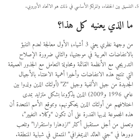
التنسيق بين الحلفاء، والمرتكز الأساسي في ذلك هو الاتحاد الأوروبي.
ما الذي يعنيه كل هذا؟
من وجهة نظري يعني 3 أشياء؛ الأول معالجة لعدم التنبؤ
بالانتفاضات العربية في موجتيها، والثاني ضرورة الإصلاح
التدريجي مع الأنظمة القائمة ومحاولة التعامل مع الجذور العميقة
التي تنتج هذه الانتفاضات وأخيرا أهمية الاعتناء بالأجيال
الجديدة من جيل الألفية وجيل “Z” (أولئك الذين ولدوا بين
عامي 1996 و2009) الذين يذكروننا بشكل متزايد بمدى
اختلافهم عن أولئك الذين يحكمونهم، وتتوقع الأمم المتحدة أن
هذه المجموعة لديها القدرة على أن تكون “وكلاء التغيير”،
وتعمل من أجل مستقبل أكثر “ازدهارا واستقرارا” وتلعب
دورها في “جني العائد الديمغرافي” المتمثل في شبابية المنطقة.