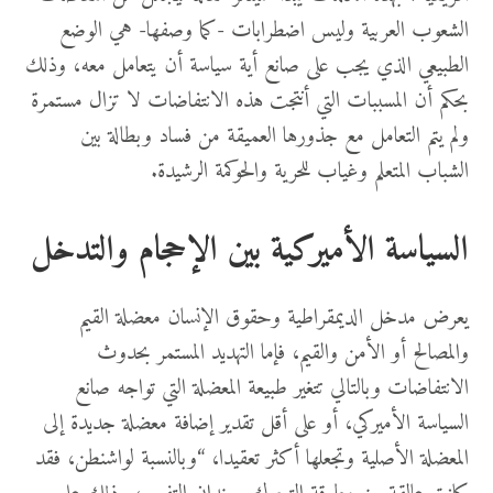
الشعوب العربية وليس اضطرابات -كما وصفها- هي الوضع
الطبيعي الذي يجب على صانع أية سياسة أن يتعامل معه، وذلك
بحكم أن المسببات التي أنتجت هذه الانتفاضات لا تزال مستمرة
ولم يتم التعامل مع جذورها العميقة من فساد وبطالة بين
الشباب المتعلم وغياب للحرية والحوكمة الرشيدة.
السياسة الأميركية بين الإحجام والتدخل
يعرض مدخل الديمقراطية وحقوق الإنسان معضلة القيم
والمصالح أو الأمن والقيم، فإما التهديد المستمر بحدوث
الانتفاضات وبالتالي تتغير طبيعة المعضلة التي تواجه صانع
السياسة الأميركي، أو على أقل تقدير إضافة معضلة جديدة إلى
المعضلة الأصلية وتجعلها أكثر تعقيدا، “وبالنسبة لواشنطن، فقد