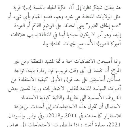
هنا يلفت شينكر نظرنا إلى أن فكرة الحياد بالنسبة لدولة قوية
مثل الولايات المتحدة ھي مجرد وهم. فعدم القيام بأي شيء أو
“عدم إلحاق الضرر” يعني الحفاظ على الوضع القائم أو العودة
إليه، وهو أمر لا يكون حياديا أبدا في المنطقة بسبب علاقات
أميركا الطويلة الأمد مع الجهات الفاعلة بها.
وإذا أصبحت الانتفاضات سمة دائمة لمشهد المنطقة ومن غير
المرجح أن تتبدد في أي وقت قريب؛ فإن إدارة بايدن تواجه
مسألتين أساسيتين على حد قوله؛ الأولى كيفية الاستفادة من
أدوات السياسة المتاحة لتقليل الاضطرابات وربما تحسين بعض
الظروف الأساسية التي تغذيھا، والثانية كيفية الاستعداد
لاحتمال أن تتحول هذه الاحتجاجات إلى أحداث مزعزعة
للاستقرار كما حدث في 2011 و2019، وفي تونس والسودان
2021. بعبارة أخرى؛ إذا ما تطورت الاحتجاجات إلى عوامل