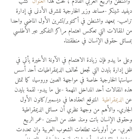
“واشنطن والربيع العربي القادم”؛ تحت هذا
العنوان
كتب
ديفيد شينكر -مساعد وزير الخارجية للشرق الأدنى في إدارة
ترامب- بمعهد واشنطن في أكتوبر/تشرين الأول الماضي واحدا
من المقالات التي تعكس اهتمام مراكز التفكير عبر الأطلسي
بمسائل حقوق الإنسان في منطقتنا.
وعلى ما يبدو فإن زيادة الاهتمام في الآونة الأخيرة يأتي في
ظل إدارة بايدن التي تجعل تحالف الديمقراطيات أحد أسس
سياستها الخارجية خاصة في مواجهة الصين وروسيا، كما تمثل
هذه المقالات أحد المداخل المهمة -على ما يبدو- لقمة بايدن
عن
الديمقراطية
المتوقع انعقادها في ديسمبر/كانون الأول
الجاري. والأهم من وجهة نظري أن مسائل الديمقراطية
وحقوق الإنسان باتت ومنذ عقد من السنين -عمر الربيع
العربي- من أولويات تطلعات الشعوب العربية وإن تعددت