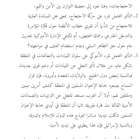
الاحتجاجات، وهنا نعود إلى معضلة التوازن بين الأمن والقيم.
التأثير المحتمل للرد على حركة الاحتجاج، بمعنى هل المساندة العلنية
للاحتجاج من شأنها أن تقوي خطاب الأنظمة حول فكرة المؤامرة
والتدخل الخارجي وعمالة المحتجين، أم تكتفي الإدارة الأميركية بحديث
عام حول حق التظاهر السلمي وعدم استخدام العنف في مواجهته؟
التأثير المحتمل للرد الأميركي على سلوك القيادات والتحالفات في المنطقة
بشكل عام، من خلال تأثير التخلي عن القيادات أو دعم قوى جديدة.
فبالنسبة لبعض دول الخليج والولايات المتحدة وأوروبا، فإن قرار
السماح بصعود جماعة الإخوان المسلمين في المنطقة كشف أمرين مهمين
ومقلقين لهم، أولا أن الغرب مستعد للتخلي عن الترتيبات والضمانات
الأمنية القائمة منذ فترة طويلة. ثانيا أن المنطقة في أيدي جماعة الإخوان
المسلمين شكلت تهديدا مباشرا لنموذج هذه الدول للإسلام والدولة،
وبالنسبة لإسرائيل فإن هذا ينطوي على تهديد لأمنها.