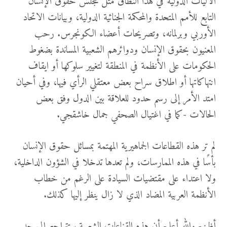
الآليات الدولية في هذا النطاق مثل مجلس حقوق الإنسان
التابع للأمم المتحدة والمحكمة الجنائية الدولية، وبيانات الاتحاد
الأوربي وبرلمانه، وتصريحات أعضاء الكونجرس. رحب
المعنيون بحقوق الإنسان ودوائرهم الشعبية المساندة بضغوط
الحكومات على الأنظمة في المنطقة لتغيير سلوكها أو ايقاف
انتهاكاتها أو اطلاق سراح بعض معتقلي الرأي فيها، وفي أحيان
امتد الأمر إلى رسم حدود للعلاقة بين الدول وفق بعض
الحالات -كما في اغتيال الصحفي جمال خاشقجي.
لم تر هذه القطاعات الجماهيرية المهتمة بمسائل حقوق الإنسان
بأسًا في هذه الممارسات، ولم تعدها تدخلا في الشؤون الداخلية،
ولا اعتداء على مقتضيات السيادة على الرغم من خطاب
الأنظمة العربية المضاد الذي لا زال ينظر إليها كذلك.
أظن- والله أعلم- أن هذه القناعات الشعبية ستتراجع إلى حد