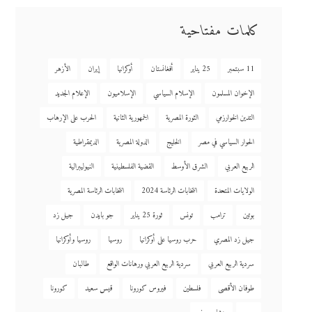
كلمات مفتاحية
11 سبتمبر
25 يناير
أفغانستان
أوكرانيا
إيران
الأزهر
الإخوان المسلمون
الإسلام السياسي
الإسلاميون
الإعلام الجديد
التدين الخوارزمي
الثورة المصرية
الجمهورية الثانية
الحرب على الإرهاب
الحوار السياسي في مصر
الخليج
الدولة المصرية
الديمقراطية
الربيع العربي
الشرق الأوسط
القضية الفلسطينية
النيوليبرالية
الولايات المتحدة
انتخابات الرئاسة 2024
انتخابات الرئاسة المصرية
بوتين
ترامب
تونس
ثورة 25 يناير
جو بايدن
جيل زد
جيل زد المصري
حرب روسيا على أوكرانيا
روسيا
روسيا وأوكرانيا
سردية الربيع العربي
سردية الربيع العربي ورهانات الواقع
طالبان
طوفان الأقصى
فلسطين
فيروس كورونا
قيس سعيد
كورونا