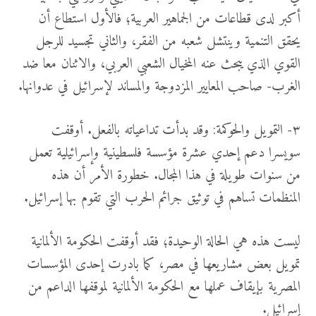
أكبر لدى قطاعات من الجماهير العربية؛ فالأول استطاع أن
يحقق التنمية وينتشل شعبه من الفقر، والثاني تجسيد للرجل
القوي الذي يبحث عنه المخيال الشعبي العربي، والاثنان معا ضد
الغرب- صاحب المعايير المزدوجة والمساند لإسرائيل في عدوانها.
٣- التمويل والحوكمة: وقد بدأت تداعياته بالفعل. أوقفت
سويسرا دعم إحدي عشرة مؤسسة فلسطينية وإسرائيلية تعمل
من سنوات طويلة في هذا المجال. خطورة الأمر أن هذه
المنظمات تساهم في توثيق جرائم الحرب التي تقوم بها إسرائيل.
ليست هذه هي الحالة الوحيدة؛ فقد أوقفت الحكومة الألمانية
تمويل بعض مشاريعها في مصر، كما بادرت إحدى المؤسسات
المصرية بإيقاف عملها مع الحكومة الألمانية لموقفها الداعم من
إسرائيل.