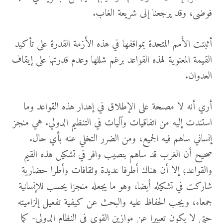
فوضى، وقد يرجعنا إلى شريعة الغاب.
أثبتت الأمم المتحدة بمواقفها في هذه الأزمة القدرة على تأكيد
القيمة المعنوية لهذه القواعد برغم شللها وعدم قدرتها على إيقاف
العدوان.
أري أنه لا مصلحة على الإطلاق في إهدار هذه القواعد وما
استندت إليه من اتفاقيات وآليات في التنظيم الدولي. هي منجز
إنساني ساهم فيه الجميع، ومن الضرر التخلي عنه بأي حال.
صحيح أن الغرب قد ساهم بنصيب وافر في تشكيل هذه القيم
والقواعد؛ إلا أن هناك أطرفا عديدة وثقافات وأطرا حضارية
شاركت في تشكيله أيضا، وهو ما يجعله منجزا يحسب للإنسانية
جمعاء، ويجب الحفاظ عليه والبحث عن كيفية تفعيل إلزاميته
حتى لا يكون تعبيرا عن موازين القوى في النظام الدولي- كما