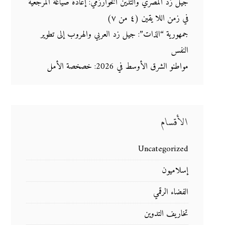
جيل زد المصري والتدين الخوارزمي: إعادة صياغة المرجعية
في زمن اللا يقين (٤ من ٧)
جمهورية “الذات”: جيل زد العربي والهروب إلى تطوير
النفس
مواطنو الشرق الأوسط في 2026: خصخصة الأمل
الأقسام
Uncategorized
إسلاميون
الفضاء الرقمي
تخاريف التدوين