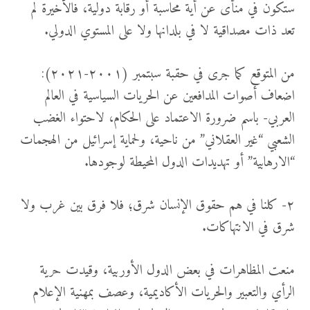
ستكون في منأى عن أية محاسبة أو رقابة دولية، فالأخيرة لم
تعد ذات مصداقية لا في بلدانها ولا على المستوي الدولي.
من المتوقع كما جرى في حقبة سبتمبر (٢٠٠١-٢٠٢١):
اضعاف أصوات المدافعين عن الحريات السياسية في العالم
العربي- باسم ضرورة الاعتماد على الحكام، لاحتواء الغضب
الشعبي “غير العقلاني” من ناحية، ولحماية إسرائيل من الهجمات
“الارهابية” أو تهديدات الدول المحيطة لوجودها.
٢- كلنا في هم حقوق الإنسان شرق؛ فلا فرق بين غرب ولا
شرق في الانتهاكات.
منعت المظاهرات في بعض الدول الأوربية، وقيدت حرية
الرأي والتعبير والحريات الأكاديمية، وعصف بمهنية الإعلام