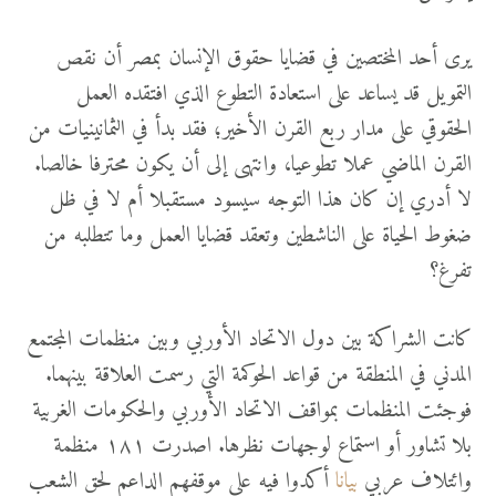
يرى أحد المختصين في قضايا حقوق الإنسان بمصر أن نقص
التمويل قد يساعد على استعادة التطوع الذي افتقده العمل
الحقوقي على مدار ربع القرن الأخير؛ فقد بدأ في الثمانينيات من
القرن الماضي عملا تطوعيا، وانتهى إلى أن يكون محترفا خالصا.
لا أدري إن كان هذا التوجه سيسود مستقبلا أم لا في ظل
ضغوط الحياة على الناشطين وتعقد قضايا العمل وما تتطلبه من
تفرغ؟
كانت الشراكة بين دول الاتحاد الأوربي وبين منظمات المجتمع
المدني في المنطقة من قواعد الحوكمة التي رسمت العلاقة بينهما.
فوجئت المنظمات بمواقف الاتحاد الأوربي والحكومات الغربية
بلا تشاور أو استماع لوجهات نظرها. اصدرت ١٨١ منظمة
وائتلاف عربي
بيانا
أكدوا فيه على موقفهم الداعم لحق الشعب