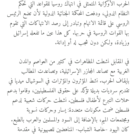
الحرب الأوكرانية المتمثل في انتهاك روسيا للقواعد التي تحكم
النظام الدولي، ودفعت المحكمة الجنائية الدولية لأن تضع الرئيس
الروسي على قائمة الاتهام وتبادر إلى رصد الانتهاكات التي تقوم
بها القوات الروسية في حربها. كل هذا عين ما تفعله إسرائيل
وزيادة، ولكن دون شجب له أو إدانة.
في المقابل نشطت المظاهرات في كثير من العواصم والمدن
الغربية مع تصاعد المجازر الإسرائيلية، وتصاعدت المطالب
بايقاف الحرب. نشط المؤثرون والمؤثرات في السوشيال ميديا في
تقديم سرديات بديلة تؤكد على حقوق الفلسطينيين، وقاموا بدعم
حملات التبرع لأطفال فلسطين. نشطت حركات شعبية لدعم
فلسطين ضمت مكونات متعددة: يسار وحركات نسوية
ومجتمعات الميم، بالإضافة إلى السود والمسلمين والعرب بالطبع.
كان اليهود -خاصة الشباب- المناهضين للصهيونية في مقدمة