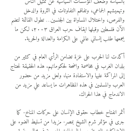
بالسياسة وضعف المؤسسات السياسية عن تمثيل الناس
وتهميشهم الجماعي، وتفاقم التفاوتات في الثروة والدخل
والفرص، واختلال المساواة بين الجنسين… تطول القائمة لتضم
الآن فلسطين وقبلها ايقاف حرب العراق ٢٠٠٣، لكن ما
يجمعها طلب إنساني عالمي على الكرامة والعدالة والحرية.
أكدت لنا الحرب على غزة تضامن الرأي العام في كثير من
بلدان الغرب في مخاصمة واضحة لحكوماتهم. هذه الحقيقة نحتاج
إلى المراكمة عليها والاستفادة منها، ولعل مزيد من حضور
العرب والمسلمين في هذه المظاهرات ما يساعد علي مزيد من
الاندماج في هذا الحراك.
أثمر انفتاح خطاب حقوق الإنسان على حركات المناخ- كما
جرى في مؤتمر شرم الشيخ بمصر- مزيدا من تسليط الضوء على