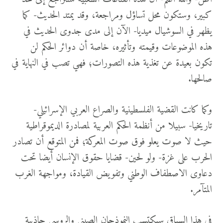
كبير، وستكون محل تساؤل ومراجعة، وقد يمتد الحديث- كما
يظهر في السوشيال ميديا- الآن إلى مدى جدوى الحديث في
هذه الموضوعات وقيمته وتأثيره، خاصة أن دوائر الحكم لن
تكون بعيدة عن تغذية هذه التصورات؛ فهي تصب في النهاية في
صالحها.
وكما كانت القضية الفلسطينية والصراع العربي الإسرائيلي-
تاريخيا- سبيلا من أنظمة الحكم العربية لمصادرة الديموقراطية
حيث لا صوت يعلو فوق صوت المعركة؛ فمن المتوقع أن تصادر
الحرب على غزة- ولو لحين- قضايا حقوق الإنسان أيضا تحت
دعاوى الاصطفاف الوطني وتفويض القيادة، ومواجهة الغرب
المتآمر.
في هذا السياق سيكتسب النموذجان الصيني والروسي جاذبية