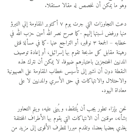
وهو ما يمكن أن نخصص له مقالا مستقلا.
دعت التجاوزات التي جرت يوم ٧ أكتوبر المقاومة إلي التبرؤ
منها ورفض نسبتها إليهم -كما صرح نصر الله أمين حزب الله في
خطابه – الجمعة ٣ نوفمبر، أو التراجع عنها -كما في مسألة قتل
رهينة مقابل كل مذبحة تقوم بها إسرائيل، أو إعادة توصيف
المدنيين المحتجزين باعتبارهم ضيوفا. لا يمكن أن نترك هذه
النقطة دون أن نشير إلى تأسيس خطاب المقاومة على الصهيونية
والاحتلال والانتهاكات في حق الأسري والمدنيين لا على
معاداة اليهود.
نحن بإزاء تطور يجب أن يُلتقط، ويُبنى عليه، ويتم التحاور
بشأنه، موقنين أن الانتهاكات التي يقوم بها الأطراف المختلفة
يغذي بعضها بعضا، وتقدم مبررا للطرف الأقوى إلى مزيد من