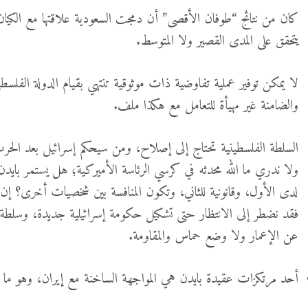
كان من نتائج “طوفان الأقصى” أن دمجت السعودية علاقتها مع الكيان ا
يتحقق على المدى القصير ولا المتوسط.
لا يمكن توفير عملية تفاوضية ذات موثوقية تنتهي بقيام الدولة الفلسط
والضامنة غير مهيأة للتعامل مع هكذا ملف.
السلطة الفلسطينية تحتاج إلى إصلاح، ومن سيحكم إسرائيل بعد الحرب ل
ولا ندري ما الله محدثه في كرسي الرئاسة الأميركية؛ هل يستمر بايدن
لدى الأول، وقانونية للثاني، وتكون المنافسة بين شخصيات أخرى؟ إن
فقد نضطر إلى الانتظار حتى تشكيل حكومة إسرائيلية جديدة، وسلطة ف
عن الإعمار ولا وضع حماس والمقاومة.
أحد مرتكزات عقيدة بايدن هي المواجهة الساخنة مع إيران، وهو ما ل