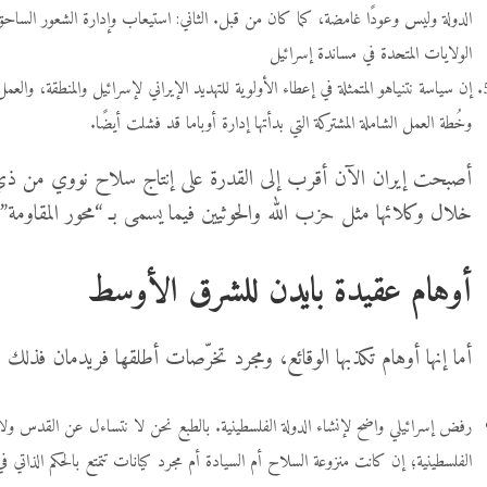
الدولة وليس وعودًا غامضة، كما كان من قبل. الثاني: استيعاب وإدارة الشعور الساحق 
الولايات المتحدة في مساندة إسرائيل
إن سياسة نتنياهو المتمثلة في إعطاء الأولوية للتهديد الإيراني لإسرائيل والمنطقة، وا
وخُطة العمل الشاملة المشتركة التي بدأتها إدارة أوباما قد فشلت أيضًا.
أصبحت إيران الآن أقرب إلى القدرة على إنتاج سلاح نووي من ذي
خلال وكلائها مثل حزب الله والحوثيين فيما يسمى بـ “محور المقاومة”.
أوهام عقيدة بايدن للشرق الأوسط
أما إنها أوهام تكذبها الوقائع، ومجرد تخرّصات أطلقها فريدمان فذلك 
رفض إسرائيلي واضح لإنشاء الدولة الفلسطينية. بالطبع نحن لا نتساءل عن القدس ولا 
الفلسطينية؛ إن كانت منزوعة السلاح أم السيادة أم مجرد كيانات تتمتع بالحكم الذاتي في