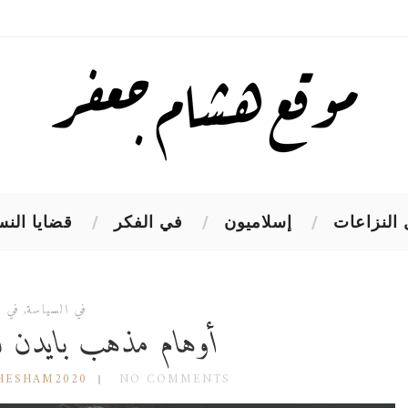
النزاعات
إسلاميون
في الفكر
قضايا النس
في السياسة
,
في ا
أوهام مذهب بايدن 
HESHAM2020
NO COMMENTS