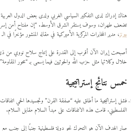
هناك إدراك لدى التفكير السياسي الغربي ولدى بعض الدول العربية 
تضعف طهران، وسوف يستقر الشرق الأوسط. “إن مفتاح أمن إسرائيل
بيرنز
، مدير المخابرات المركزية الأميركية في مقاله المنشور مؤخرًا في الـ 
أصبحت إيران الآن أقرب إلى القدرة على إنتاج سلاح نووي من ذي
خلال وكلائها مثل حزب الله والحوثيين فيما يسمى بـ “محور المقاومة”
خمس نتائج إستراتيجية
فشل إستراتيجية ما أطلق عليه “صفقة القرن” وتجسيدها الحي اتفاقات 
الفلسطيني. قامت هذه الاتفاقات على مبدأ السلام مقابل السلام.
صار الهدف الآن هو التحرك نحو دولة فلسطينية جنبًا إلى جنب مع الجه