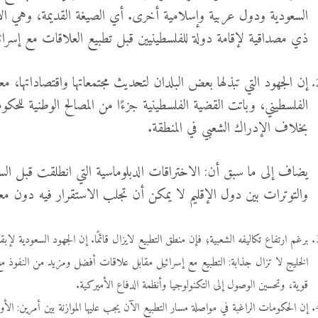
السعودية ودول عربية وإسلامية أخرى. أي الصيغة القديمة، وهي ال
ذي مصداقية لإقامة دولة للفلسطينيين قبل تطبيع العلاقات مع إسرائيل
إن الجهود التي تبذلها بعض البلدان لتحديث مجتمعاتها واقتصاداتها، 
الفلسطيني، وباتت القضية الفلسطينية جزءًا من المصالح الوطنية للح
بخلاف الإدراك الشعبي في المنطقة.
يضاف إلى ما سبق أن: الاختراقات الدبلوماسية التي انطلقت قبل ال
والتوترات بين دول الإقليم لا يمكن أن تجلب الاستقرار فيه دون معا
برغم ارتفاع تكاليفه الشعبية؛ فإن منطق التطبيع لايزال قائمًا. إن الجهود السعودية لإ
الخليج لا تزال جذابة: التطبيع مع إسرائيل مقابل علاقات أفضل ومزيد من النفوذ مع 
قوية، وتحسين الوصول إلى التكنولوجيا وأنظمة الدفاع الأميركية.
إن الحكومات الراغبة في مواصلة مسار التطبيع الآن يجب عليها الموازنة بين أمرين: ا