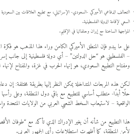
التحالف الدفاعي الأميركي -السعودي- الإسرائيلي، مع تطبيع العلاقات بين السعودية و
السعي لإقامة الدولة الفلسطينية.
المواجهة الساخنة مع إيران وحلفائها في الإقليم.
على ما يبدو فإن المنطق الأميركي الكامن وراء هذا المذهب هو فكرة المر
– الفلسطيني هو “حل الدولتين” – أي دولة فلسطينية إلى جانب إسرا
ومفتاح التطبيع السعودي، هو إنهاء الحرب في غزة، والمفتاح لإنهاء 
لكن هذه المربعات المتداخلة يمكن النظر إليها بطريقة مختلفة: إن دع
حلًا أبدًا- متطلب أساسي للتطبيع مع باقي دول المنطقة، وعلى رأسه
الواقعية – لاستيعاب السخط الشعبي العربي من الولايات المتحدة وإس
هذا التطبيع من شأنه أن يغير الإدراك الذي تأكد مع “طوفان الأقصى
لأمن المنطقة، كما أظهرت استطلاعات رأي الجمهور العربي.