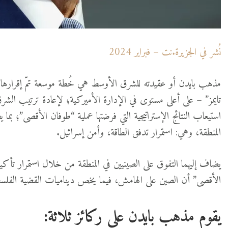
نُشر في الجزيرة.نت – فبراير 2024
مذهب بايدن أو عقيدته للشرق الأوسط هي خُطة موسعة تمّ إقرارها
تايمز” – على أعلى مستوى في الإدارة الأميركية؛ لإعادة ترتيب ا
استيعاب النتائج الإستراتيجية التي فرضتها عملية “طوفان الأقصى”؛ بما ي
المنطقة، وهي: استمرار تدفق الطاقة، وأمن إسرائيل.
يضاف إليهما التفوق على الصينيين في المنطقة من خلال استمرار تأكي
الأقصى” أن الصين على الهامش، فيما يخص ديناميات القضية الفلسط
يقوم مذهب بايدن على ركائز ثلاثة: