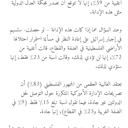
أغلبية من 59٪؛ إنها لا تتوقع أن تصدر محكمة العدل الدولية
مثل هذه الإدانة.
وعند السؤال عما إذا كانت هذه الإدانة – لو حصلت- ستسهم
في إجبار إسرائيل على إعادة النظر في مسألة استمرار احتلالها
الأراضي الفلسطينية في الضفة والقطاع، قالت أغلبية من
72٪؛ إنها لن تؤدي لذلك، وقالت نسبة من 23٪ فقط؛ إنها
ستؤدي لذلك.
تعتقد الغالبية العظمى من الجمهور الفلسطيني (83٪) أن
تصريحات الإدارة الأميركية المتكررة حول التوصل لحل
الدولتين غير جادة، فيما تقول نسبة تبلغ 15٪ فقط (9٪ في
الضفة الغربية و23٪ في القطاع)؛ إنها جادة.