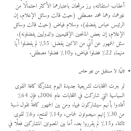
أعقاب استقالته؛ برز مرشحان باعتبارهما الأكثر احتمالًا من
غيرهما، وهما محمد مصطفى (حيث قالت وسائل الإعلام؛ إن
الرئيس عباس يفضله)، وسلام فياض (حيث قالت وسائل
الإعلام؛ إن بعض المانحين الإقليميين والدوليين يفضلونه).
سئل الجمهور عن أيٍّ من الاثنين يفضل: 55٪ لم يفضلوا أيًا
منهما؛ 22٪ فضلوا فياض؛ و10٪ فضلوا مصطفى.
ثانيًا: لا مستقبل من غير حماس
لو جرت انتخابات تشريعية جديدة اليوم بمشاركة كافة القوى
السياسية التي شاركت في انتخابات عام 2006؛ فإن 64٪
أفادوا بأنهم سيشاركون فيها، ومن بين الجمهور كافةً تقول نسبة
من 30٪ إنهم سيصوتون لحماس، و14٪ لفتح، و6٪ لقوى
ثالثة، و15٪ لم يقرروا بعد. أما بين المصوتين المشاركين فعلًا في