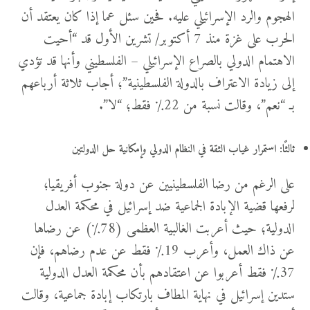
الهجوم والرد الإسرائيلي عليه. فحين سئل عما إذا كان يعتقد أن
الحرب على غزة منذ 7 أكتوبر/ تشرين الأول قد “أحيت
الاهتمام الدولي بالصراع الإسرائيلي – الفلسطيني وأنها قد تؤدي
إلى زيادة الاعتراف بالدولة الفلسطينية”؛ أجاب ثلاثة أرباعهم
بـ “نعم”، وقالت نسبة من 22٪ فقط؛ “لا”.
ثالثًا:
استمرار غياب الثقة في النظام الدولي وإمكانية حل الدولتين
على الرغم من رضا الفلسطينيين عن دولة جنوب أفريقيا؛
لرفعها قضية الإبادة الجماعية ضد إسرائيل في محكمة العدل
الدولية؛ حيث أعربت الغالبية العظمى (78٪) عن رضاها
عن ذاك العمل، وأعرب 19٪ فقط عن عدم رضاهم، فإن
37٪ فقط أعربوا عن اعتقادهم بأن محكمة العدل الدولية
ستدين إسرائيل في نهاية المطاف بارتكاب إبادة جماعية، وقالت