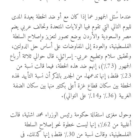
عندما سُئل الجمهور عما إذا كان مع أو ضد الخطة بعيدة المدى
لليوم التالي التي تقوم فيها الولايات المتحدة وتحالف عربي يضم
مصر والسعودية والأردن بوضع تصور لتعزيز وإصلاح السلطة
الفلسطينية، والعودة إلى المفاوضات على أساس حل الدولتين،
وتحقيق سلام وتطبيع عربي- إسرائيلي، قال حوالي ثلاثة أرباع
الجمهور (73٪)؛ إنهم ضد هذه الخطة، فيما قالت نسبة من
23٪ فقط؛ إنها تدعمها. من الجدير بالذكر أن نسبة التأييد لهذه
الخطة بين سكان قطاع غزة أعلى بكثير منها بين سكان الضفة
الغربية (36٪ و14٪ على التوالي).
وحول مغزى استقالة حكومة رئيس الوزراء محمد اشتية، قالت
أغلبية من 62٪؛ إنها ليست خطوة نحو إصلاح السلطة
الفلسطينية، وقالت نسبة من 30٪ فقط؛ إنها كذلك. في