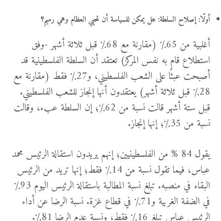
أولًا: إصلاح السلطة: هل يمكن للسياسة أن تحيي العظام وهي رميم؟
أغلبية من 65٪ (مقارنة مع 68٪ قبل ثلاثة أشهر -وفق
استطلاع قام به نفس المركز) تعتقد أن السلطة الفلسطينية قد
أصبحت عبئًا على الشعب الفلسطيني، و27٪ فقط (مقارنة مع
28٪ قبل ثلاثة أشهر) يعتقدون أنها إنجاز للشعب الفلسطيني.
قبل ستة أشهر قالت نسبة من 62٪؛ إن السلطة عبء، وقالت
نسبة من 35٪؛ إنها إنجاز.
يقول 84 % من الفلسطينيين؛ إنهم يريدون استقالة الرئيس محمد
عباس، فيما تقول نسبة من 14٪ فقط؛ إنها تريد من الرئيس
البقاء في منصبه. تبلغ نسبة المطالبة باستقالة الرئيس اليوم 93٪
في الضفة الغربية و71٪ في قطاع غزة. نسبة الرضا عن أداء
الرئيس عباس تبلغ 16٪ فقط، ونسبة عدم الرضا 81٪.