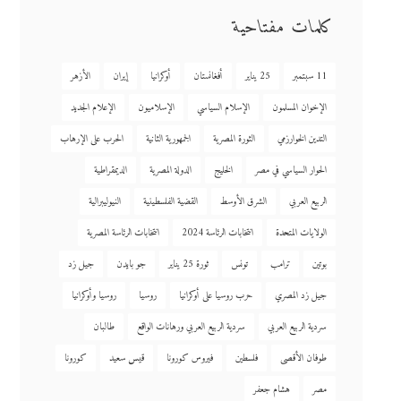
كلمات مفتاحية
11 سبتمبر
25 يناير
أفغانستان
أوكرانيا
إيران
الأزهر
الإخوان المسلمون
الإسلام السياسي
الإسلاميون
الإعلام الجديد
التدين الخوارزمي
الثورة المصرية
الجمهورية الثانية
الحرب على الإرهاب
الحوار السياسي في مصر
الخليج
الدولة المصرية
الديمقراطية
الربيع العربي
الشرق الأوسط
القضية الفلسطينية
النيوليبرالية
الولايات المتحدة
انتخابات الرئاسة 2024
انتخابات الرئاسة المصرية
بوتين
ترامب
تونس
ثورة 25 يناير
جو بايدن
جيل زد
جيل زد المصري
حرب روسيا على أوكرانيا
روسيا
روسيا وأوكرانيا
سردية الربيع العربي
سردية الربيع العربي ورهانات الواقع
طالبان
طوفان الأقصى
فلسطين
فيروس كورونا
قيس سعيد
كورونا
مصر
هشام جعفر