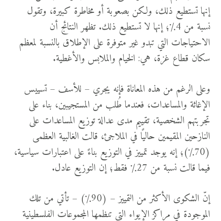
إنها تستطيع ذلك، ولكن بصعوبة أو مخاطرة كبيرة، وتقول
نسبة من 4٪؛ إنها لا تستطيع ذلك. تظهر النتائج أن
الاحتياجات التي تبدو غير متوفرة على الإطلاق بالنسبة لمعظم
سكان قطاع غزة، هي: الخيام والملابس والأغطية.
وعلى الرغم من هذه المعاناة فإنه يجري – للأسف – تسييس
الإغاثة والمساعدات، فعندما طُلب من المستجيبين، بناء على
تجربتهم الشخصية، تقييم مدى عدالة توزيع المساعدات على
النازحين المقيمين حاليًا في الملاجئ، قالت الغالبية العظمى
(70٪)؛ إنه يوجد تمييز في التوزيع بناءً على اعتبارات سياسية،
فيما قالت نسبة من 27٪ فقط؛ إن التوزيع عادل.
إنّ الشكوى الأكثر من التمييز – (90٪) – تأتي من تلك
الموجودة في مراكز الإيواء التي تنظمها المجموعات الفلسطينية