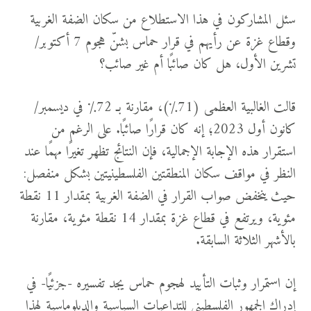
سئل المشاركون في هذا الاستطلاع من سكان الضفة الغربية
وقطاع غزة عن رأيهم في قرار حماس بشنّ هجوم 7 أكتوبر/
تشرين الأول، هل كان صائبًا أم غير صائب؟
قالت الغالبية العظمى (71٪)، مقارنة بـ 72٪ في ديسمبر/
كانون أول 2023؛ إنه كان قرارًا صائبًا. على الرغم من
استقرار هذه الإجابة الإجمالية، فإن النتائج تظهر تغيرًا مهمًا عند
النظر في مواقف سكان المنطقتين الفلسطينيتين بشكل منفصل:
حيث ينخفض صواب القرار في الضفة الغربية بمقدار 11 نقطة
مئوية، ويرتفع في قطاع غزة بمقدار 14 نقطة مئوية، مقارنة
بالأشهر الثلاثة السابقة.
إن استمرار وثبات التأييد لهجوم حماس يجد تفسيره -جزئيًا- في
إدراك الجمهور الفلسطيني للتداعيات السياسية والدبلوماسية لهذا