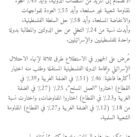
الانضمام إلى المزيد من المنظمات الدولية، وأيد 45٪ اللجوء
لمقاومة شعبية غير مسلحة، وأيد 55٪ العودة للمواجهات
والانتفاضة المسلحة، وأيد 58٪ حل السلطة الفلسطينية،
وأيدت نسبة من 24٪ التخلي عن حل الدولتين والمطالبة بدولة
واحدة للفلسطينيين والإسرائيليين.
عُرض على الجمهور في الاستطلاع طرق ثلاثة لإنهاء الاحتلال
الإسرائيلي وإقامة الدولة الفلسطينية المستقلة وطلب منه اختيار
أكثرها فاعلية: 46٪ (51٪ في الضفة الغربية و39٪ في
القطاع) اختاروا “العمل المسلح”؛ 25٪ (27٪ في الضفة
الغربية و23٪ في القطاع) اختاروا المفاوضات؛ واختارت نسبة
من 18٪ (12٪ في الضفة الغربية و27٪ في القطاع) المقاومة
الشعبية السلمية.
هل يمكن بعد هذه البيانات وغيرها كثير مما يَمتلئ بها