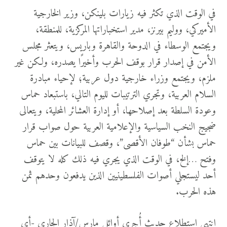
في الوقت الذي تكثر فيه زيارات بلينكن، وزير الخارجية
الأميركي، ووليم بيرنز، مدير استخباراتها المركزية، للمنطقة،
ويجتمع الوسطاء في الدوحة والقاهرة وباريس، ويتعثر مجلس
الأمن في إصدار قرار بوقف الحرب وأخيرًا يصدره، ولكن غير
ملزم، ويجتمع وزراء خارجية دول عربية؛ لإحياء مبادرة
السلام العربية، وتجري الترتيبات لليوم التالي، باستبعاد حماس
وعودة السلطة بعد إصلاحها، أو إدارة العشائر المحلية، ويتعالى
ضجيج النخب السياسية والإعلامية العربية حول صواب قرار
حماس بشأن “طوفان الأقصى”، وقصف للبيانات بين حماس
وفتح …إلخ، في الوقت الذي يجري فيه ذلك كله لا يتوقف
أحد ليستجلي أصوات الفلسطينيين الذين يدفعون وحدهم ثمن
هذه الحرب.
انتهى استطلاع حديث أُجري أوائل مارس/آذار الجاري -أي