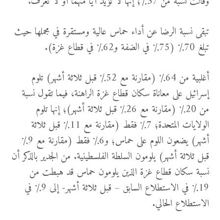
وقالت نسبة من 37٪؛ إنها لا تؤيد أيًا منهما أو لا تعرف.
تبقى نسبة الرضا عن أداء حماس عالية ومستقرة في مجملها حيث
تبلغ 70٪ (75٪ في الضفة و62٪ في قطاع غزة).
أغلبية من 64٪ (مقارنة مع 52٪ قبل ثلاثة أشهر) تلوم
إسرائيل على معاناة سكان قطاع غزة الراهنة، فيما تقول نسبة
من 20٪ (مقارنة مع 26٪ قبل ثلاثة أشهر)؛ إنها تلوم
الولايات المتحدة؛ 7٪ فقط (مقارنة مع 11٪ قبل ثلاثة
أشهر) يضعون اللوم على حماس؛ و6٪ فقط (مقارنة مع 9٪
قبل ثلاثة أشهر) يلومون السلطة الفلسطينية. من الجدير بالذكر أن
نسبة سكان قطاع غزة الذين يلومون حماس قد هبطت من
19٪ في الاستطلاع السابق – قبل ثلاثة أشهر- إلى 9٪ في
الاستطلاع الحالي.