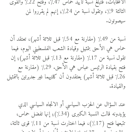
الانتخابات، فتبلغ نسبة تأييد حماس 47٪، وفتح 22٪ والقوى
الثالثة 9٪، وتقول نسبة من 24٪؛ إنهم لم يقرروا لمن
سيصوتون.
نسبة من 49٪ (مقارنة مع 54٪ قبل ثلاثة أشهر)، تعتقد أن
حماس هي الأحق بتمثيل وقيادة الشعب الفلسطيني اليوم، فيما
تقول نسبة من 17٪ (مقارنة مع 13٪ قبل ثلاثة أشهر)؛ إن
فتح بقيادة الرئيس عباس هي الأحق. 29٪ (مقارنة مع
26٪ قبل ثلاثة أشهر) يعتقدون أن كلتيهما غير جديرتين بالتمثيل
والقيادة.
عند السؤال عن الحزب السياسي أو الاتجاه السياسي الذي
يؤيدونه قالت النسبة الكبرى (34٪)؛ إنها تفضل حماس،
تتبعها فتح (17٪)، فيما اختارت نسبة من 11٪ قوى ثالثة،