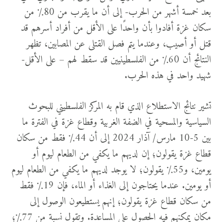
بعد خمسة أشهر من الحرب- إلى أن ما يقرب من 80٪ من
سكان غزة أفادوا بأن واحدًا على الأقل من أفراد أسرهم قد
قتل أو أصيب، وعندما يتم فصل القتلى عن المصابين، تظهر
النتائج أن 60٪ من الفلسطينيين قد سقط لهم – على الأقل-
شهيد واحد في هذه الحرب.
تشير نتائج الاستطلاع الذي قام به المركز الفلسطيني للبحوث
السياسية والمسحية في الضفة الغربية وقطاع غزة في الفترة ما
بين 5-10 مارس/ آذار 2024 إلى أن 44٪ فقط من سكان
قطاع غزة يقولون؛ إن لديهم ما يكفي من الطعام ليوم أو
يومين، و55٪ يقولون؛ لا يوجد لديهم ما يكفي من الطعام ليوم
أو يومين. عندما يحتاجون إلى الغذاء أو الماء، فإن 19٪ فقط
من سكان قطاع غزة يقولون؛ إنهم يستطيعون الوصول إلى
مكان يمكنهم فيه الحصول على المساعدة. وتقول نسبة من 77٪؛