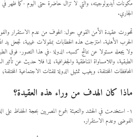
مكونات أيديولوجيته، والتي لا تزال حاضرة حتى اليوم -كما ظهر في 
الجاري.
تمحورت عقيدة الأمن القومي حول: الخوف من عدم الاستقرار والفوض
الحرب الأهلية. امتزجت هذه الخطابات بمقولات غيبية، تجعل يد ال
ولا يجعله مسئولا عن نتائج كسبه. الدولة -في هذا التصور- فوق الطب
الطبقية، واللامساواة المناطقية والجغرافية، لذا فلا حديث عن تأثير ال
المحافظات المختلفة، ويغيب تمثيل الدولة للفئات الاجتماعية المختلفة
ماذا كان الهدف من وراء هذه العقيدة؟
١- استخدمت في الحشد والتعبئة لجموع المصريين بحجة الحفاظ على ال
الفوضى وعدم الاستقرار.