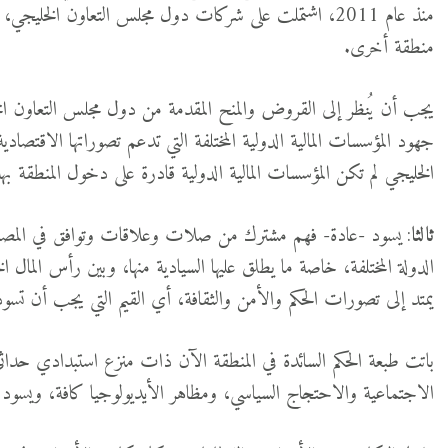
منذ عام 2011، اشتملت على شركات دول مجلس التعاون الخل
منطقة أخرى.
يجب أن يُنظر إلى القروض والمنح المقدمة من دول مجلس التعاون ال
جهود المؤسسات المالية الدولية المختلفة التي تدعم تصوراتها الاقتصادية
الخليجي لم تكن المؤسسات المالية الدولية قادرة على دخول المنطقة بهذه ا
ثالثا
: يسود -عادة- فهم مشترك من صلات وعلاقات وتوافق في المصالح ب
الدولة المختلفة، خاصة ما يطلق عليها السيادية منها، وبين رأس الم
يمتد إلى تصورات الحكم والأمن والثقافة، أي القيم التي يجب أن تسود
باتت طبعة الحكم السائدة في المنطقة الآن ذات منزع استبدادي حداثي
الاجتماعية والاحتجاج السياسي، ومظاهر الأيديولوجيا كافة، ويسود ن