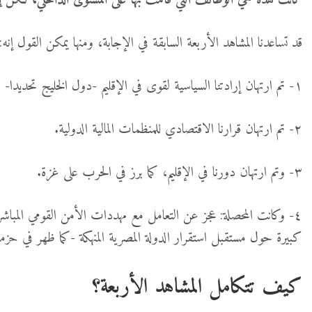
كانت هذه هي الوظائف التي قامت بها على المستوى الداخلي، لكن إلى
قد تساعدنا المشاهد الأربعة السابقة في الإجابة، ومنها يمكن القول إنه:
١- تم ارتهان إرادتنا السياسية لقوى في الإقليم -دول الخليج تحديدا- التي قدمت ولا تزال تمويلا سخيا.
٢- تم ارتهان قرارنا الاقتصادي للمنظمات المالية الدولية.
٣- وتم ارتهان دورنا في الإقليم، كما برز في الحرب على غزة.
٤- وكانت المحصلة: عجز عن التعامل مع مهددات الأمن القومي المباش
كبيرة حول مستقبل استقرار الدولة المصرية المنهكة -كما ظهر في حز
كيف تتكامل المشاهد الأربعة؟