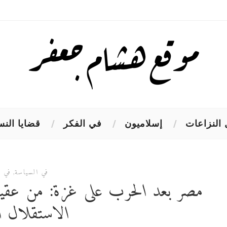
النزاعات
إسلاميون
في الفكر
قضايا النس
في السياسة
,
في ا
مصر بعد الحرب على غزة: من عقي
الاستقلال ا