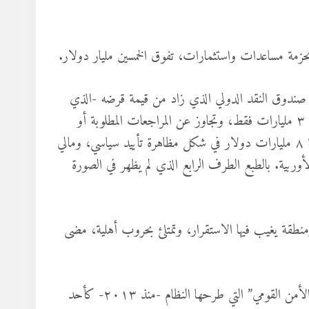
حزمة مساعدات واستثمارات، تفوق الخمسين مليار دولار.
ة الأولى بـ ٣٥ مليار دولار، تبعها صندوق النقد الدولي الذي زاد من قيمة قرضه -الذي
قرره لمصر أواخر العام الماضي- ليبلغ ٨ مليارات دولار، بعد أن كان ٣ مليارات فقط، وتجاوز عن المراجعات المطلوبة أو
سرّعها. وأخيرا وليس آخرا؛ الاتحاد الأوربي الذي قدم حزمته البالغة ٨ مليارات دولار في شكل مظاهرة تأييد سياسي، ومالي
 الأوربية. بالطبع الطرف الرابع الذي لم يظهر في الصورة
منطقة يغيب فيها الاستقرار، وتمتلئ بحروب أهلية، مضى
أعادت هذه المشاهد المتكاملة والأدوار المنسقة التساؤل عن “عقيدة الأمن القومي” التي طرحها النظام -منذ ٢٠١٣- كأحد