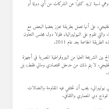
يجي، وهي نسبة تزيد كثيرًا عن الشركات من أي دولة أو
خليجي، على أنها تعمل بطريقة تعزز بعضها البعض مع
، والتي تقوم على النيوليبرالية؛ فلولا دول مجلس التعاون
لطريقة الحاسمة بعد عام 2011.
ين الشريحة العليا من البيروقراطية المصرية في أجهزة
ال الخليجي. لا يتم ذلك من مدخل اقتصادي ومالي فقط؛ بل
.
 نيوليبرالي، يجب أن تختفي فيه المقاومة والنضالات
موذج دبي المعماري والثقافي.