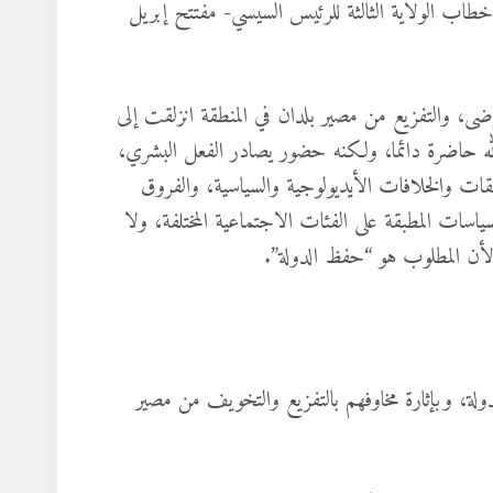
خطاب الولاية الثالثة للرئيس السيسي- مفتتح إبريل
ى، والتفزيع من مصير بلدان في المنطقة انزلقت إلى
له حاضرة دائما، ولكنه حضور يصادر الفعل البشري،
قات والخلافات الأيديولوجية والسياسية، والفروق
سياسات المطبقة على الفئات الاجتماعية المختلفة، ولا
؛ لأن المطلوب هو “حفظ الدولة”.
دولة، وبإثارة مخاوفهم بالتفزيع والتخويف من مصير