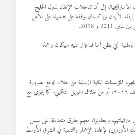
الاستراتيجية، إلى أن تدخلات الإنقاذ لدول الخليج
قاء الأردن وباكستان واقفة على قدميها، على الأقل
وطنية التي يظن أنها قد تؤثر عليه سيكون واهما.
جهود المؤسسات المالية الدولية من خلال الدفع بضرورة
الاتفاق مع هذه المؤسسات -كما جرى في اتفاق مصر مع صندوق النقد ٢٠١٦، أو من خلال التمويل التكميلي- كما يجري مع
ي ميزانياتهم، ويتعاونون معهم بطرق متعددة. على سبيل
نك الأوروبي؛ لإعادة الإعمار والتنمية في الشرق الأوسط