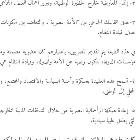
٢- إلقاء المعارضة خارج الحظيرة الوطنية، وتبرير أعمال العنف الجماعي ضدهم، والانتهاكات التي تتم في حقهم.
٣-خلق التماسك الجماعي بين “الأمة المصرية”، والتعاضد بين مكونات ا
خلف قيادة النظام.
في هذه الطبعة يتم تقديم المصريين، باعتبارهم كتلة عضوية مصمتة وم
مؤسسات الدولة؛ لتكون وصية على الأمة والدولة، وقيادة النظام هي الم
٤- تسمح هذه العقيدة بعسكرة وأمننة السياسة والاقتصاد والمجتمع،
المحلي إلى الوطني.
٥- إعادة هيكلة الرأسمالية المصرية من خلال التدفقات المالية الخا
التي يطلق عليها سيادية.