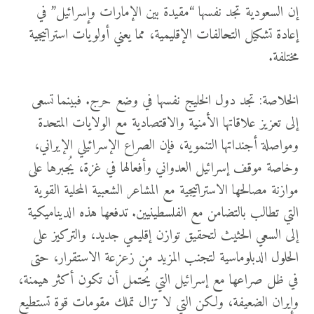
إن السعودية تجد نفسها “مقيدة بين الإمارات وإسرائيل” في
إعادة تشكيل التحالفات الإقليمية، مما يعني أولويات استراتيجية
مختلفة.
الخلاصة: تجد دول الخليج نفسها في وضع حرج. فبينما تسعى
إلى تعزيز علاقاتها الأمنية والاقتصادية مع الولايات المتحدة
ومواصلة أجنداتها التنموية، فإن الصراع الإسرائيلي الإيراني،
وخاصة موقف إسرائيل العدواني وأفعالها في غزة، يُجبرها على
موازنة مصالحها الاستراتيجية مع المشاعر الشعبية المحلية القوية
التي تطالب بالتضامن مع الفلسطينيين. تدفعها هذه الديناميكية
إلى السعي الحثيث لتحقيق توازن إقليمي جديد، والتركيز على
الحلول الدبلوماسية لتجنب المزيد من زعزعة الاستقرار، حتى
في ظل صراعها مع إسرائيل التي يُحتمل أن تكون أكثر هيمنة،
وإيران الضعيفة، ولكن التي لا تزال تملك مقومات قوة تستطيع