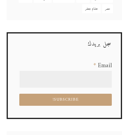
مصر
هشام جعفر
سجل بريدك
*
Email