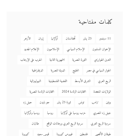
كلمات مفتاحية
11 سبتمبر
25 يناير
أفغانستان
أوكرانيا
إيران
الأزهر
الإخوان المسلمون
الإسلام السياسي
الإسلاميون
الإعلام الجديد
التدين الخوارزمي
الثورة المصرية
الجمهورية الثانية
الحرب على الإرهاب
الحوار السياسي في مصر
الخليج
الدولة المصرية
الديمقراطية
الربيع العربي
الشرق الأوسط
القضية الفلسطينية
النيوليبرالية
الولايات المتحدة
انتخابات الرئاسة 2024
انتخابات الرئاسة المصرية
بوتين
ترامب
تونس
ثورة 25 يناير
جو بايدن
جيل زد
جيل زد المصري
حرب روسيا على أوكرانيا
روسيا
روسيا وأوكرانيا
سردية الربيع العربي
سردية الربيع العربي ورهانات الواقع
طالبان
طوفان الأقصى
فلسطين
فيروس كورونا
قيس سعيد
كورونا