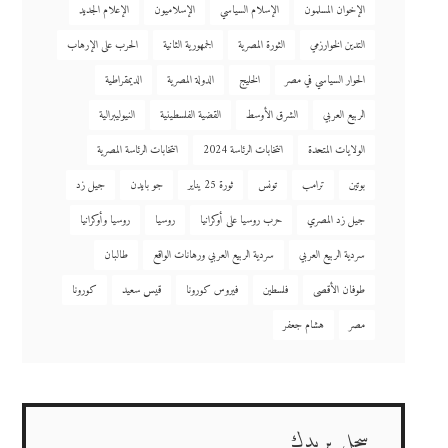
الإخوان المسلمون
الإسلام السياسي
الإسلاميون
الإعلام الجديد
التدين الخوارزمي
الثورة المصرية
الجمهورية الثانية
الحرب على الإرهاب
الحوار السياسي في مصر
الخليج
الدولة المصرية
الديمقراطية
الربيع العربي
الشرق الأوسط
القضية الفلسطينية
النيوليبرالية
الولايات المتحدة
انتخابات الرئاسة 2024
انتخابات الرئاسة المصرية
بوتين
ترامب
تونس
ثورة 25 يناير
جو بايدن
جيل زد
جيل زد المصري
حرب روسيا على أوكرانيا
روسيا
روسيا وأوكرانيا
سردية الربيع العربي
سردية الربيع العربي ورهانات الواقع
طالبان
طوفان الأقصى
فلسطين
فيروس كورونا
قيس سعيد
كورونا
مصر
هشام جعفر
سجل بريدك