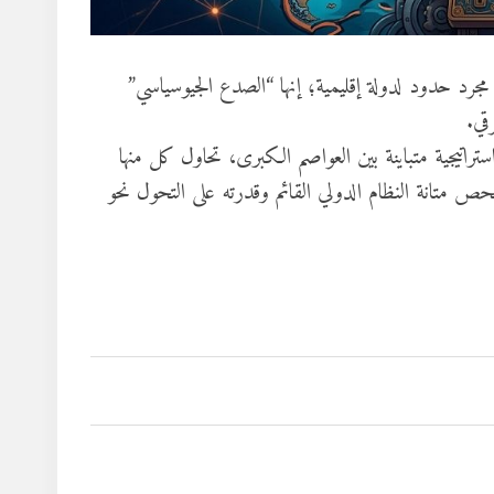
 مجرد حدود لدولة إقليمية؛ إنها “الصدع الجيوسياسي”
قي.
رية المباشرة في عام 2026، برزت رؤى استراتيجية متباينة بين العواصم الكبرى، تحاول كل منها
 متانة النظام الدولي القائم وقدرته على التحول نحو