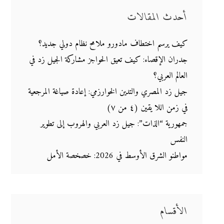
أحدث المقالات
كيف يرسم اختطاف مادورو ملامح نظام دولي جديد؟
جدران الإقصاء: كيف تعيق الحواجز مشاركة الجيل زد في
العالم العربي؟
جيل زد المصري والتدين الخوارزمي: إعادة صياغة المرجعية
في زمن اللا يقين (٤ من ٧)
جمهورية “الذات”: جيل زد العربي والهروب إلى تطوير
النفس
مواطنو الشرق الأوسط في 2026: خصخصة الأمل
الأقسام