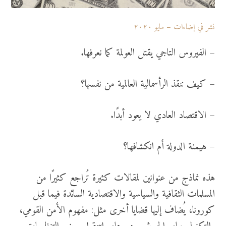
نشر في إضاءات – مايو ٢٠٢٠
– الفيروس التاجي يقتل العولمة كما نعرفها.
– كيف ننقذ الرأسمالية العالمية من نفسها؟
– الاقتصاد العادي لا يعود أبدًا.
– هيمنة الدولة أم انكشافها؟
هذه نماذج من عنوانين لمقالات كثيرة تُراجع كثيرًا من
المسلمات الثقافية والسياسية والاقتصادية السائدة فيما قبل
كورونا، يُضاف إليها قضايا أخرى مثل: مفهوم الأمن القومي،