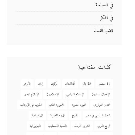
في السياسة
في الفكر
قضايا النساء
كلمات مفتاحية
11 سبتمبر
25 يناير
أفغانستان
أوكرانيا
إيران
الأزهر
الإخوان المسلمون
الإسلام السياسي
الإسلاميون
الإعلام الجديد
التدين الخوارزمي
الثورة المصرية
الجمهورية الثانية
الحرب على الإرهاب
الحوار السياسي في مصر
الخليج
الدولة المصرية
الديمقراطية
الربيع العربي
الشرق الأوسط
القضية الفلسطينية
النيوليبرالية