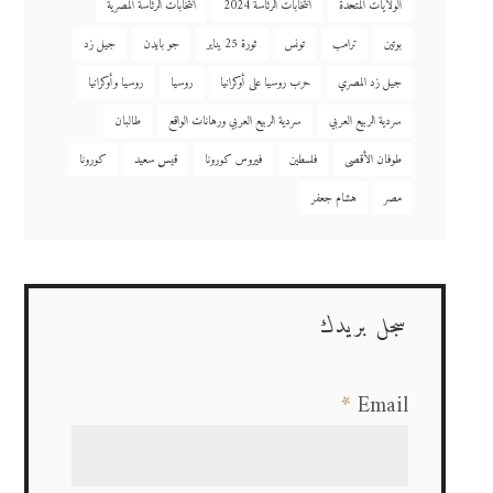
الولايات المتحدة
انتخابات الرئاسة 2024
انتخابات الرئاسة المصرية
بوتين
ترامب
تونس
ثورة 25 يناير
جو بايدن
جيل زد
جيل زد المصري
حرب روسيا على أوكرانيا
روسيا
روسيا وأوكرانيا
سردية الربيع العربي
سردية الربيع العربي ورهانات الواقع
طالبان
طوفان الأقصى
فلسطين
فيروس كورونا
قيس سعيد
كورونا
مصر
هشام جعفر
سجل بريدك
*
Email