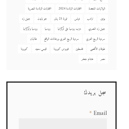
الولايات المتحدة
انتخابات الرئاسة 2024
انتخابات الرئاسة المصرية
بوتين
ترامب
تونس
ثورة 25 يناير
جو بايدن
جيل زد
جيل زد المصري
حرب روسيا على أوكرانيا
روسيا
روسيا وأوكرانيا
سردية الربيع العربي
سردية الربيع العربي ورهانات الواقع
طالبان
طوفان الأقصى
فلسطين
فيروس كورونا
قيس سعيد
كورونا
مصر
هشام جعفر
سجل بريدك
*
Email