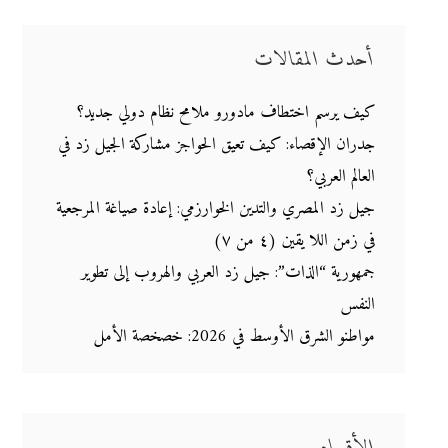
أحدث المقالات
كيف يرسم اختطاف مادورو ملامح نظام دولي جديد؟
جدران الإقصاء: كيف تعيق الحواجز مشاركة الجيل زد في
العالم العربي؟
جيل زد المصري والتدين الخوارزمي: إعادة صياغة المرجعية
في زمن اللا يقين (٤ من ٧)
جمهورية “الذات”: جيل زد العربي والهروب إلى تطوير
النفس
مواطنو الشرق الأوسط في 2026: خصخصة الأمل