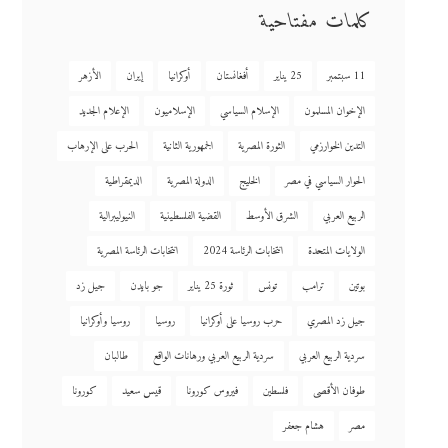
كلمات مفتاحية
11 سبتمبر
25 يناير
أفغانستان
أوكرانيا
إيران
الأزهر
الإخوان المسلمون
الإسلام السياسي
الإسلاميون
الإعلام الجديد
التدين الخوارزمي
الثورة المصرية
الجمهورية الثانية
الحرب على الإرهاب
الحوار السياسي في مصر
الخليج
الدولة المصرية
الديمقراطية
الربيع العربي
الشرق الأوسط
القضية الفلسطينية
النيوليبرالية
الولايات المتحدة
انتخابات الرئاسة 2024
انتخابات الرئاسة المصرية
بوتين
ترامب
تونس
ثورة 25 يناير
جو بايدن
جيل زد
جيل زد المصري
حرب روسيا على أوكرانيا
روسيا
روسيا وأوكرانيا
سردية الربيع العربي
سردية الربيع العربي ورهانات الواقع
طالبان
طوفان الأقصى
فلسطين
فيروس كورونا
قيس سعيد
كورونا
مصر
هشام جعفر