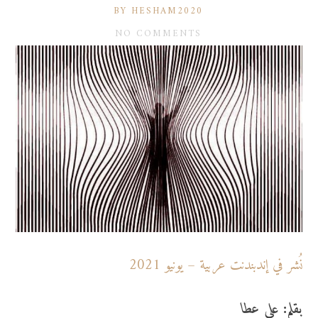
BY HESHAM2020
NO COMMENTS
نُشر في إندبندنت عربية – يونيو 2021
بقلم: علي عطا