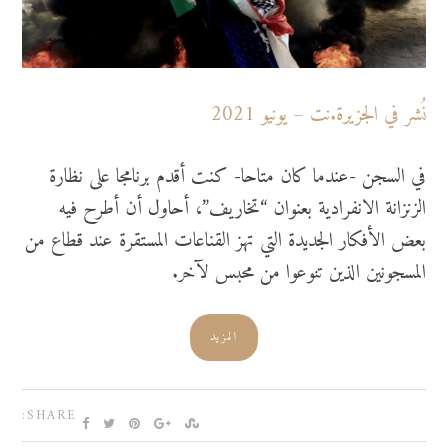
نُشر في الجزيرة.نت – يونيو 2021
في السجن -عندما كان متاحا- كنت أقدم برنامجا على نظارة
الزنزانة الانفرادية بعنوان “تخاريف”، أحاول أن أطرح فيه
بعض الأفكار الجديدة التي تهز القناعات المستقرة عند قطاع من
المسجونين الذين تنوعوا من محبس لآخر.
المزيد
SHARE: