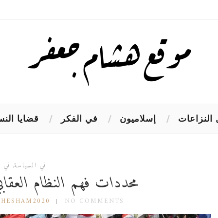
النزاعات
إسلاميون
في الفكر
قضايا النس
في السياسة
,
في ا
محددات فهم النظام العقابي
 HESHAM2020
NO COMMENTS