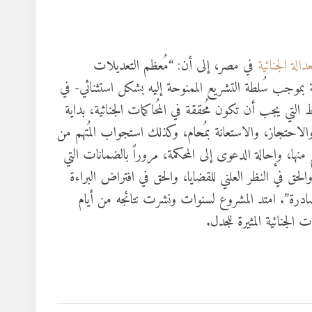
دالة الجنائية
في مصر، إلى أن: “مُعظم التعديلات
موجب سُلطة التشريع الممنوحة إليه بشكل استثنائي- في
التي يجب أن تكون مُحققة في المُحاكمات الجنائية، بداية
لاحتجاز، والاستعانة بمُحام، وكذلك استجواب المُتهم من
ها، وإحالة الدعوى إلى المحكمة، مروراً بالضمانات التي
والحق في النظر العلني للقضايا، والحق في افتراض البراءة
ادرة”. امتد المشروع لسنوات ونشرت نتائجه من أيام
الجنائية المثيرة للجدل.