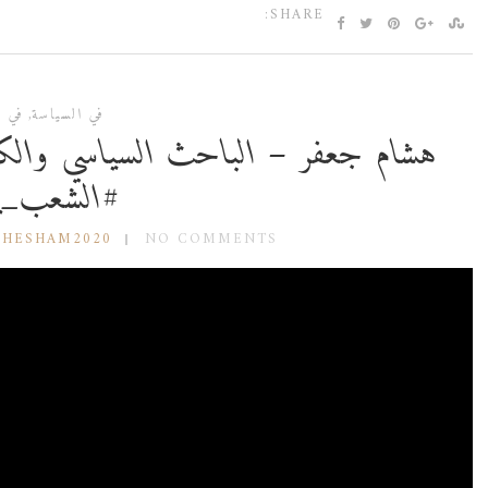
SHARE:
في السياسة
,
في ا
هشام جعفر – الباحث السياسي وا
#الشعب_ي
 HESHAM2020
NO COMMENTS