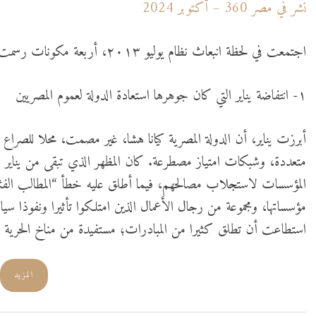
نُشر في مصر 360 – أكتوبر 2024
اجتمعت في لحظة انبعاث نظام يوليو ٢٠١٣، أربعة مكونات رسمت للسلطة الجديدة مساراتها:
١- انتفاضة يناير التي كان جوهرها استعادة الدولة لعموم المصريين
أبرزت يناير، أن الدولة المصرية كيانا هشا، غير مصمت، محلا للصرا
متعددة، وشبكات امتياز مصطرعة. كان المظهر الذي تبقى من يناير بع
المؤسسات لاستجلاب مصالحهم، فيما أطلق عليه خطأ “المطالب الفئو
مؤسساتها، ومجموعة من رجال الأعمال الذين امتلكوا تأثيرا ونفوذا س
استطاعت أن تطلق كثيرا من المبادرات؛ مستفيدة من مناخ الحرية و
المزيد