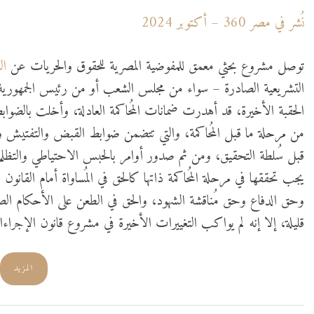
نُشر في مصر 360 – أكتوبر 2024
توصل مشروع بحثي معمق للمفوضية المصرية للحقوق والحريات عن
الع
التشريعية الصادرة – سواء من مجلس الشعب أو من رئيس الجمهورية ب
الحقبة الأخيرة، قد أهدرت ضمانات المُحاكمة العادلة، وأخلت بالضوابط 
من مرحلة ما قبل المُحاكمة، والتي تتضمن ضوابط القبض والتفتيش وا
قبل سُلطة التحقيق، ومن ثم صدور أوامر بالحبس الاحتياطي والتظلم من
يجب تحققها في مرحلة المُحاكمة ذاتها كالحق في المُساواة أمام القانون 
وحق الدفاع وحق مُناقشة الشهود، والحق في الطعن على الأحكام الص
قليلة، إلا إنه لم يواكب التغييرات الأخيرة في مشروع قانون الإجراءات 
المزيد