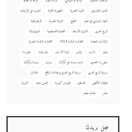
الإخوان المسلمون
الإسلام السياسي
الإسلاميون
الإعلام الجديد
التدين الخوارزمي
الثورة المصرية
الجمهورية الثانية
الحرب على الإرهاب
الحوار السياسي في مصر
الخليج
الدولة المصرية
الديمقراطية
الربيع العربي
الشرق الأوسط
القضية الفلسطينية
النيوليبرالية
الولايات المتحدة
انتخابات الرئاسة 2024
انتخابات الرئاسة المصرية
بوتين
ترامب
تونس
ثورة 25 يناير
جو بايدن
جيل زد
جيل زد المصري
حرب روسيا على أوكرانيا
روسيا
روسيا وأوكرانيا
سردية الربيع العربي
سردية الربيع العربي ورهانات الواقع
طالبان
طوفان الأقصى
فلسطين
فيروس كورونا
قيس سعيد
كورونا
مصر
هشام جعفر
سجل بريدك