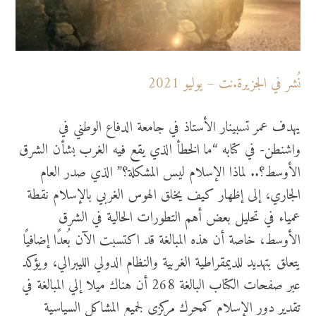
نُشر في الجزيرة.نت – يوليو 2021
يهدف عمر تسبينار الأستاذ في جامعة الدفاع الوطني في
واشنطن- في كتابه “ما الخطأ الذي يقع فيه الغرب بشأن الشرق
الأوسط؟.. لماذا الإسلام ليس المشكلة؟” الذي صدر العام
الجاري، إلى إظهار كيف يخلق الهوس الغربي بالإسلام نقطة
عمياء في تحليل بعض أهم التطورات الحالية في الشرق
الأوسط، خاصة أن هذه المبالغة قد اكتسبت الآن بُعدًا إضافيًا
يتعلق بتهديد للديمقراطية الغربية والنظام الدولي الليبرالي، ويؤكد
عبر صفحات الكتاب البالغة 268 أن هناك ميلا إلي المبالغة في
تقدير دور الإسلام كمحرك مركزي لجميع المشاكل السياسية