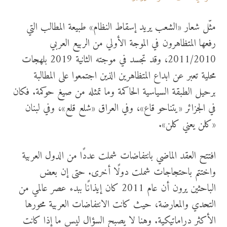
مثّل شعار «الشعب يريد إسقاط النظام» طبيعة المطالب التي
رفعها المتظاهرون في الموجة الأولي من الربيع العربي
2011/2010، وقد تجسد في موجته الثانية 2019 بلهجات
محلية تعبر عن ابداع المتظاهرين الذين اجتمعوا على المطالبة
برحيل الطبقة السياسية الحاكمة وما تمثله من صيغ حوكمة. فكان
في الجزائر «يتناحو قاع»، وفي العراق «شلع قلع»، وفي لبنان
«كلن يعني كلن».
افتتح العقد الماضي بانتفاضات شملت عددًا من الدول العربية
واختتم باحتجاجات شملت دولًا أخرى. حتى إن بعض
الباحثين يرون أن عام 2011 كان إيذانًا ببدء عصر عالمي من
التحدي والمعارضة، حيث كانت الانتفاضات العربية محورها
الأكثر دراماتيكية. وهنا لا يصبح السؤال ليس ما إذا كانت