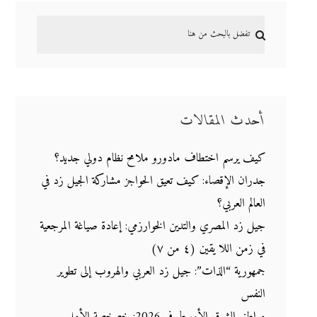
أحدث المقالات
كيف يرسم اختطاف مادورو ملامح نظام دولي جديد؟
جدران الإقصاء: كيف تعيق الحواجز مشاركة الجيل زد في
العالم العربي؟
جيل زد المصري والتدين الخوارزمي: إعادة صياغة المرجعية
في زمن اللا يقين (٤ من ٧)
جمهورية “الذات”: جيل زد العربي والهروب إلى تطوير
النفس
مواطنو الشرق الأوسط في 2026: خصخصة الأمل