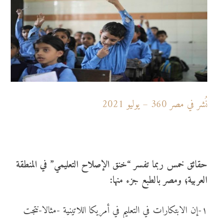
نُشر في مصر 360 – يوليو 2021
حقائق خمس ربما تفسر “خنق الإصلاح التعليمي” في المنطقة
العربية؛ ومصر بالطبع جزء منها:
١-إن الابتكارات في التعليم في أمريكا اللاتينية -مثالا-نتجت