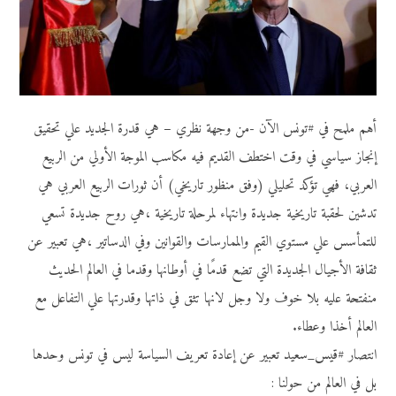
أهم ملمح في #تونس الآن -من وجهة نظري – هي قدرة الجديد علي تحقيق
إنجاز سياسي في وقت اختطف القديم فيه مكاسب الموجة الأولي من الربيع
العربي، فهي تؤكد تحليلي (وفق منظور تاريخي) أن ثورات الربيع العربي هي
تدشين لحقبة تاريخية جديدة وانتهاء لمرحلة تاريخية ،هي روح جديدة تسعي
للتمأسس علي مستوي القيم والممارسات والقوانين وفي الدساتير ،هي تعبير عن
ثقافة الأجيال الجديدة التي تضع قدمًا في أوطانها وقدما في العالم الحديث
منفتحة عليه بلا خوف ولا وجل لانها تثق في ذاتها وقدرتها علي التفاعل مع
العالم أخذا وعطاء.
انتصار #قيس_سعيد تعبير عن إعادة تعريف السياسة ليس في تونس وحدها
بل في العالم من حولنا :