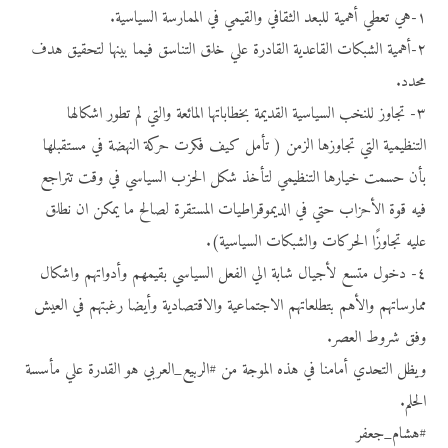
١-هي تعطي أهمية للبعد الثقافي والقيمي في الممارسة السياسية.
٢-أهمية الشبكات القاعدية القادرة علي خلق التناسق فيما بينها لتحقيق هدف
محدد.
٣- تجاوز للنخب السياسية القديمة بخطاباتها المائعة والتي لم تطور اشكالها
التنظيمية التي تجاوزها الزمن ( تأمل كيف فكرت حركة النهضة في مستقبلها
بأن حسمت خيارها التنظيمي لتأخذ شكل الحزب السياسي في وقت تتراجع
فيه قوة الأحزاب حتي في الديموقراطيات المستقرة لصالح ما يمكن ان نطلق
عليه تجاوزًا الحركات والشبكات السياسية).
٤- دخول متسع لأجيال شابة الي الفعل السياسي بقيمهم وأدواتهم واشكال
ممارساتهم والأهم بتطلعاتهم الاجتماعية والاقتصادية وأيضا رغبتهم في العيش
وفق شروط العصر.
ويظل التحدي أمامنا في هذه الموجة من #الربيع_العربي هو القدرة علي مأسسة
الحلم.
#هشام_جعفر