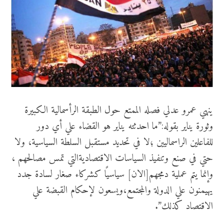
ينهي عمرو عدلي فصله الممتع حول الطبقة الرأسمالية الكبيرة
وثورة يناير بقوله:”ما احدثته يناير هو القضاء علي أي دور
للفاعلين الراسماليين ؛لا في تحديد مستقبل السلطة السياسية، ولا
حتي في صنع وتنفيذ السياسات الاقتصاديةالتي تمس مصالحهم ،
وإنما يتم عملية دمجهم[الان] سياسيًا كشركاء صغار لسادة جدد
يهيمنون علي الدولة والمجتمع،ويسعون لإحكام القبضة علي
الاقتصاد كذلك”.