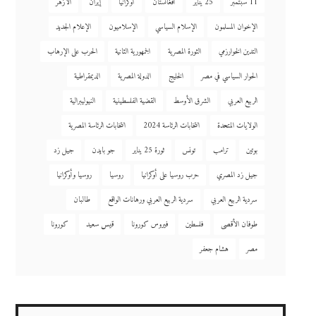
11 سبتمبر
25 يناير
أفغانستان
أوكرانيا
إيران
الأزهر
الإخوان المسلمون
الإسلام السياسي
الإسلاميون
الإعلام الجديد
التدين الخوارزمي
الثورة المصرية
الجمهورية الثانية
الحرب على الإرهاب
الحوار السياسي في مصر
الخليج
الدولة المصرية
الديمقراطية
الربيع العربي
الشرق الأوسط
القضية الفلسطينية
النيوليبرالية
الولايات المتحدة
انتخابات الرئاسة 2024
انتخابات الرئاسة المصرية
بوتين
ترامب
تونس
ثورة 25 يناير
جو بايدن
جيل زد
جيل زد المصري
حرب روسيا على أوكرانيا
روسيا
روسيا وأوكرانيا
سردية الربيع العربي
سردية الربيع العربي ورهانات الواقع
طالبان
طوفان الأقصى
فلسطين
فيروس كورونا
قيس سعيد
كورونا
مصر
هشام جعفر