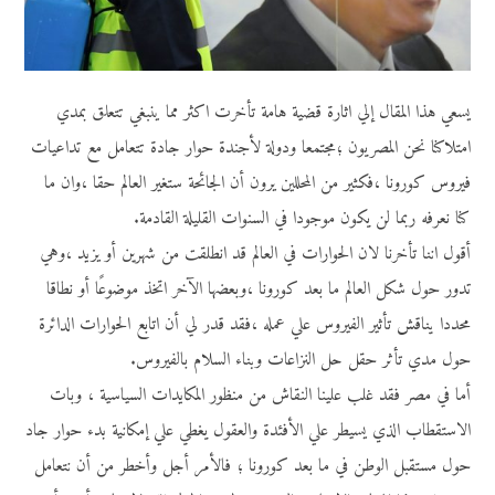
يسعي هذا المقال إلي اثارة قضية هامة تأخرت اكثر مما ينبغي تتعلق بمدي
امتلاكنا نحن المصريون ؛مجتمعا ودولة لأجندة حوار جادة تتعامل مع تداعيات
فيروس كورونا ،فكثير من المحللين يرون أن الجائحة ستغير العالم حقا ،وان ما
كنا نعرفه ربما لن يكون موجودا في السنوات القليلة القادمة.
أقول اننا تأخرنا لان الحوارات في العالم قد انطلقت من شهرين أو يزيد ،وهي
تدور حول شكل العالم ما بعد كورونا ،وبعضها الآخر اتخذ موضوعًا أو نطاقا
محددا يناقش تأثير الفيروس علي عمله ،فقد قدر لي أن اتابع الحوارات الدائرة
حول مدي تأثر حقل حل النزاعات وبناء السلام بالفيروس.
أما في مصر فقد غلب علينا النقاش من منظور المكايدات السياسية ، وبات
الاستقطاب الذي يسيطر علي الأفئدة والعقول يغطي علي إمكانية بدء حوار جاد
حول مستقبل الوطن في ما بعد كورونا ؛ فالأمر أجل وأخطر من أن نتعامل