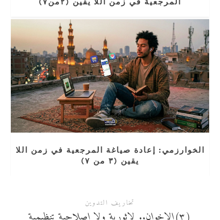
المرجعية في زمن اللا يقين (٢من٧)
الخوارزمي: إعادة صياغة المرجعية في زمن اللا
يقين (٣ من ٧)
تخاريف التدوين
(٣)الإخوان.. لاثورية ولا إصلاحية تنظيمية