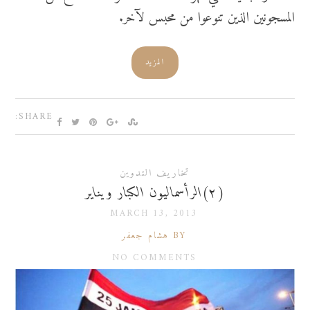
المسجونين الذين تنوعوا من محبس لآخر.
المزيد
SHARE:
تخاريف التدوين
(٢)الرأسماليون الكبار ويناير
MARCH 13, 2013
BY هشام جعفر
NO COMMENTS