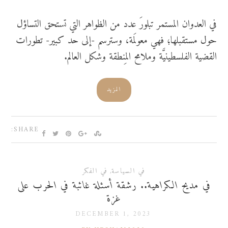
في العدوان المستمر تبلورَ عدد من الظواهر التي تستحق التساؤل
حول مستقبلها؛ فهي معولَمة، وسترسم -إلى حد كبير- تطورات
القضية الفلسطينيَّة وملامح المِنطقة وشكل العالم.
المزيد
SHARE:
في السياسة
,
في الفكر
في مديح الكراهية.. رشقة أسئلة غائبة في الحرب على
غزة
DECEMBER 1, 2023