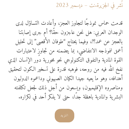
نُشر في الجزيرة.نت – ديسمبر 2023
قدمت حماس نموذجًا لتجاوز العجز، وأعادت التساؤل لدى
الوجدان العربي: هل نحن عاجزون حقًا؟ أم جرى إصابتنا
بالعجز عن عمد؟!، وفيما يحتاج “طوفان الأقصى” إلى تحليل
أعمق لنموذجه الانتفاضي، بما يتضمنه من تجاوزٍ لاعتبارات
القوة المادية والتفوق التكنولوجي نحو محورية دور الإنسان الذي
نفخ الله فيه من روحه، فوهبه قدرة على تسخير الكون لتحقيق
أهدافه، وهو ما يعيه جيدا الكيان الصهيوني وداعموه الدوليون
ومناصروه الإقليميون؛ ويسعون من أجل ذلك لجعل تكلفته
البشرية والمادية باهظة جدًا، حتى لا يفكر أحد في تكراره.
المزيد