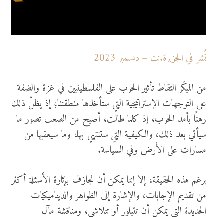
نُشر في الجزيرة.نت – ديسمبر 2023
من المبكّر التقاط تأثير الحرب على الفلسطينيين في غزة والضفة
على التوجهات الإستراتيجية التي ستأخذها منطقتنا؛ إذ يظلّ ذلك
رهنًا بأمد الحرب، إذ كلما طالت، أصبح من الصعب تصور ما
سيأتي بعد ذلك، والكيفية التي ستنتهي بها، وما سيعقبها من
مسارات على الأرض وفي السياسة.
برغم هذه الحقيقة، إلا إننا يمكن أن نجازف بإثارة الأسئلة أكثر
من تقديم الإجابات، والإشارة إلى الظواهر والديناميكيات
الجديدة التي يمكن أن تتبلور أو تتلاشى، ومناقشة مآل