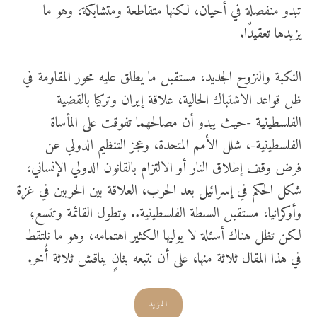
تبدو منفصلة في أحيان، لكنها متقاطعة ومتشابكة، وهو ما
يزيدها تعقيدًا.
النكبة والنزوح الجديد، مستقبل ما يطلق عليه محور المقاومة في
ظل قواعد الاشتباك الحالية، علاقة إيران وتركيا بالقضية
الفلسطينية -حيث يبدو أن مصالحهما تفوقت على المأساة
الفلسطينية-، شلل الأمم المتحدة، وعجز التنظيم الدولي عن
فرض وقف إطلاق النار أو الالتزام بالقانون الدولي الإنساني،
شكل الحكم في إسرائيل بعد الحرب، العلاقة بين الحربين في غزة
وأوكرانيا، مستقبل السلطة الفلسطينية.. وتطول القائمة وتتسع؛
لكن تظل هناك أسئلة لا يوليها الكثير اهتمامه، وهو ما نلتقط
في هذا المقال ثلاثة منها، على أن نتبعه بثانٍ يناقش ثلاثة أُخر.
المزيد