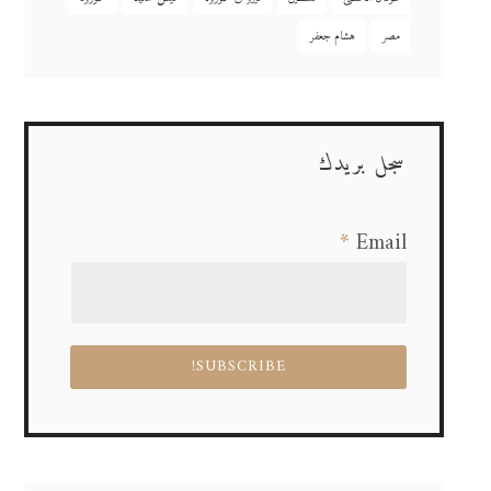
مصر
هشام جعفر
سجل بريدك
*
Email