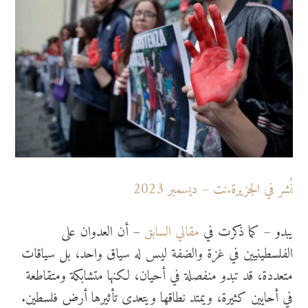
نُشر في الجزيرة.نت – ديسمبر 2023
يبدو – كما ذكرت في
مقالي السابق
– أن العدوان على
الفلسطينيين في غزة والضفة ليس له سياق واحد، بل سياقات
متعددة، قد تبدو منفصلة في أحيان، لكنها متشابكة ومتقاطعة
في أحايين كثيرة، ويمتد نطاقها ويتعدى تأثيرها أرض فلسطين.