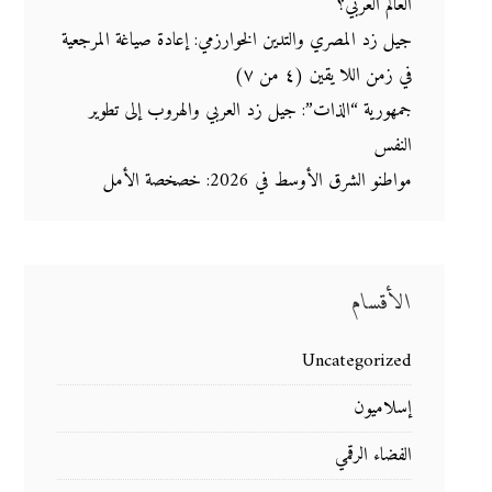
العالم العربي؟
جيل زد المصري والتدين الخوارزمي: إعادة صياغة المرجعية
في زمن اللا يقين (٤ من ٧)
جمهورية “الذات”: جيل زد العربي والهروب إلى تطوير
النفس
مواطنو الشرق الأوسط في 2026: خصخصة الأمل
الأقسام
Uncategorized
إسلاميون
الفضاء الرقمي