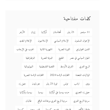
كلمات مفتاحية
11 سبتمبر
25 يناير
أفغانستان
أوكرانيا
إيران
الأزهر
الإخوان المسلمون
الإسلام السياسي
الإسلاميون
الإعلام الجديد
التدين الخوارزمي
الثورة المصرية
الجمهورية الثانية
الحرب على الإرهاب
الحوار السياسي في مصر
الخليج
الدولة المصرية
الديمقراطية
الربيع العربي
الشرق الأوسط
القضية الفلسطينية
النيوليبرالية
الولايات المتحدة
انتخابات الرئاسة 2024
انتخابات الرئاسة المصرية
بوتين
ترامب
تونس
ثورة 25 يناير
جو بايدن
جيل زد
جيل زد المصري
حرب روسيا على أوكرانيا
روسيا
روسيا وأوكرانيا
سردية الربيع العربي
سردية الربيع العربي ورهانات الواقع
طالبان
طوفان الأقصى
فلسطين
فيروس كورونا
قيس سعيد
كورونا