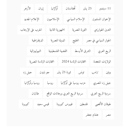
11 سبتمبر
25 يناير
أفغانستان
أوكرانيا
إيران
الأزهر
الإخوان المسلمون
الإسلام السياسي
الإسلاميون
الإعلام الجديد
التدين الخوارزمي
الثورة المصرية
الجمهورية الثانية
الحرب على الإرهاب
الحوار السياسي في مصر
الخليج
الدولة المصرية
الديمقراطية
الربيع العربي
الشرق الأوسط
القضية الفلسطينية
النيوليبرالية
الولايات المتحدة
انتخابات الرئاسة 2024
انتخابات الرئاسة المصرية
بوتين
ترامب
تونس
ثورة 25 يناير
جو بايدن
جيل زد
جيل زد المصري
حرب روسيا على أوكرانيا
روسيا
روسيا وأوكرانيا
سردية الربيع العربي
سردية الربيع العربي ورهانات الواقع
طالبان
طوفان الأقصى
فلسطين
فيروس كورونا
قيس سعيد
كورونا
مصر
هشام جعفر