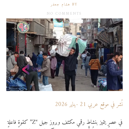
BY هشام جعفر
NO COMMENTS
نُشر في موقع عربي 21 -يناير 2026
في عصرٍ يتميز بنشاطٍ رقمي مكثف وبروز جيل “Z” كقوةٍ فاعلةٍ