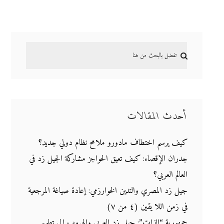
أحدث المقالات
كيف يرسم اختطاف مادورو ملامح نظام دولي جديد؟
جدران الإقصاء: كيف تعيق الحواجز مشاركة الجيل زد في
العالم العربي؟
جيل زد المصري والتدين الخوارزمي: إعادة صياغة المرجعية
في زمن اللا يقين (٤ من ٧)
جمهورية “الذات”: جيل زد العربي والهروب إلى تطوير