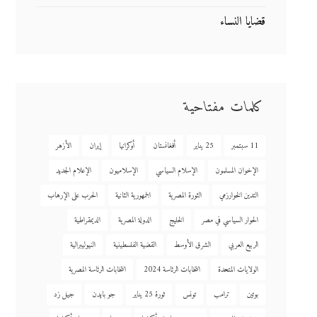
قضايا النساء
كلمات مفتاحية
11 سبتمبر
25 يناير
أفغانستان
أوكرانيا
إيران
الأزهر
الإخوان المسلمون
الإسلام السياسي
الإسلاميون
الإعلام الجديد
التدين الخوارزمي
الثورة المصرية
الجمهورية الثانية
الحرب على الإرهاب
الحوار السياسي في مصر
الخليج
الدولة المصرية
الديمقراطية
الربيع العربي
الشرق الأوسط
القضية الفلسطينية
النيوليبرالية
الولايات المتحدة
انتخابات الرئاسة 2024
انتخابات الرئاسة المصرية
بوتين
ترامب
تونس
ثورة 25 يناير
جو بايدن
جيل زد