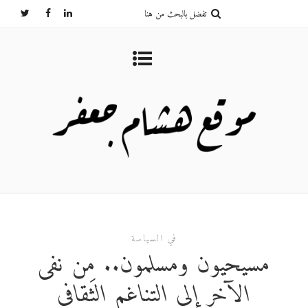
في السياسة
مسيحيون ومسلمون.. مِن نفى
الآخر إلى التناغم الثقافى