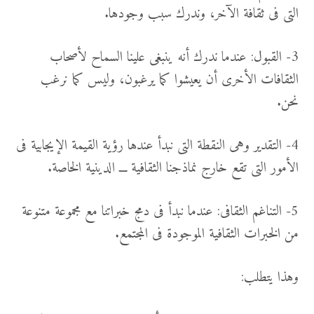
التى فى ثقافة الآخر، وندرك سبب وجودها.
3- القبول: عندما ندرك أنه ينبغى علينا السماح لأصحاب
الثقافات الأخرى أن يعيشوا كما يرغبون، وليس كما نرغب
نحن.
4- التقدير وهى النقطة التى نبدأ عندها رؤية القيمة الإيجابية فى
الأمور التى تقع خارج نماذجنا الثقافية ـــ الدينية الخاصة.
5- التناغم الثقافى: عندما نبدأ فى دمج خبراتنا مع مجموعة متنوعة
من الخبرات الثقافية الموجودة فى المجتمع.
وهذا يتطلب: