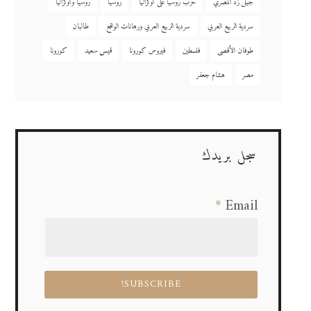
جيل زد المصري
حرب روسيا على أوكرانيا
روسيا
روسيا وأوكرانيا
سردية الربيع العربي
سردية الربيع العربي ورهانات الواقع
طالبان
طوفان الأقصى
فلسطين
فيروس كورونا
قيس سعيد
كورونا
مصر
هشام جعفر
سجل بريدك
*
Email