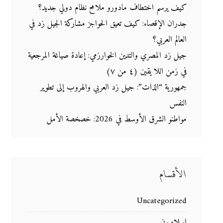
كيف يرسم اختطاف مادورو ملامح نظام دولي جديد؟
جدران الإقصاء: كيف تعيق الحواجز مشاركة الجيل زد في
العالم العربي؟
جيل زد المصري والتدين الخوارزمي: إعادة صياغة المرجعية
في زمن اللا يقين (٤ من ٧)
جمهورية “الذات”: جيل زد العربي والهروب إلى تطوير
النفس
مواطنو الشرق الأوسط في 2026: خصخصة الأمل
الأقسام
Uncategorized
إسلاميون