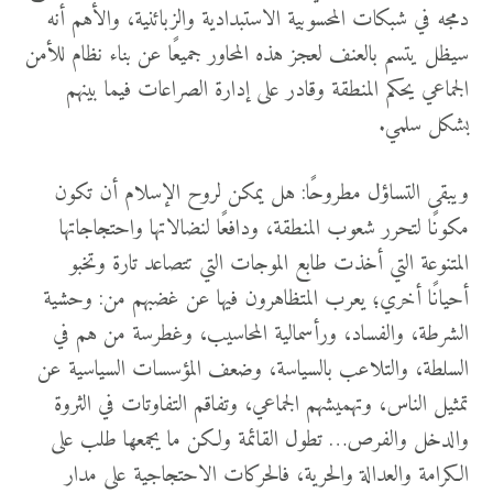
دمجه في شبكات المحسوبية الاستبدادية والزبائنية، والأهم أنه
سيظل يتسم بالعنف لعجز هذه المحاور جميعًا عن بناء نظام للأمن
الجماعي يحكم المنطقة وقادر على إدارة الصراعات فيما بينهم
بشكل سلمي.
ويبقى التساؤل مطروحًا: هل يمكن لروح الإسلام أن تكون
مكونًا لتحرر شعوب المنطقة، ودافعًا لنضالاتها واحتجاجاتها
المتنوعة التي أخذت طابع الموجات التي تتصاعد تارة وتخبو
أحيانًا أخري؛ يعرب المتظاهرون فيها عن غضبهم من: وحشية
الشرطة، والفساد، ورأسمالية المحاسيب، وغطرسة من هم في
السلطة، والتلاعب بالسياسة، وضعف المؤسسات السياسية عن
تمثيل الناس، وتهميشهم الجماعي، وتفاقم التفاوتات في الثروة
والدخل والفرص… تطول القائمة ولكن ما يجمعها طلب على
الكرامة والعدالة والحرية، فالحركات الاحتجاجية على مدار