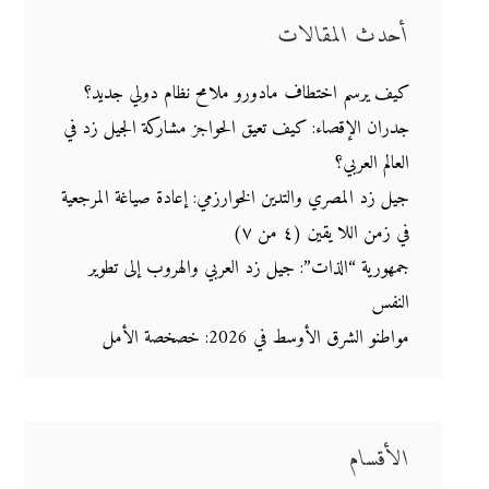
أحدث المقالات
كيف يرسم اختطاف مادورو ملامح نظام دولي جديد؟
جدران الإقصاء: كيف تعيق الحواجز مشاركة الجيل زد في
العالم العربي؟
جيل زد المصري والتدين الخوارزمي: إعادة صياغة المرجعية
في زمن اللا يقين (٤ من ٧)
جمهورية “الذات”: جيل زد العربي والهروب إلى تطوير
النفس
مواطنو الشرق الأوسط في 2026: خصخصة الأمل
الأقسام