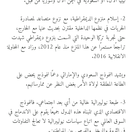
ليبيا الآن، أو السعودية في اليمن الآن وسوريا من قبل.
2- إسلام منزوع الديمقراطية، مع نزوع متصاعد لمصادرة
الحريات في نظمها الداخلية مقترن بحديث عنها مع الخارج،
حتى تجربة تركيا الوحيدة التي اتسمت بنزوع ديمقراطي شهدت
تراجعًا مستمرًا عن هذا المنزع منذ عام 2012، وزاد مع المحاولة
الانقلابية 2016.
ويشهد النموذج السعودي والإماراتي دعمًا لنموذج يحض على
الطاعة المطلقة لولاة الأمر بغض النظر عن ممارساتهم.
3- طبعة نيوليبرالية خالية من أي بعد اجتماعي. فالنموذج
الاقتصادي الذي تتبناه هذه الدول جميعًا يقوم على الاندماج في
السوق العالمي مع اتباع سياسات نيوليبرالية لا تعالج التفاوتات
في الثروة والدخل والفرص بين المواطنين.