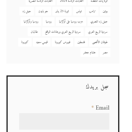
الولايات المتحدة
انتخابات الرئاسة 2024
انتخابات الرئاسة المصرية
بوتين
ترامب
تونس
ثورة 25 يناير
جو بايدن
جيل زد
جيل زد المصري
حرب روسيا على أوكرانيا
روسيا
روسيا وأوكرانيا
سردية الربيع العربي
سردية الربيع العربي ورهانات الواقع
طالبان
طوفان الأقصى
فلسطين
فيروس كورونا
قيس سعيد
كورونا
مصر
هشام جعفر
سجل بريدك
*
Email