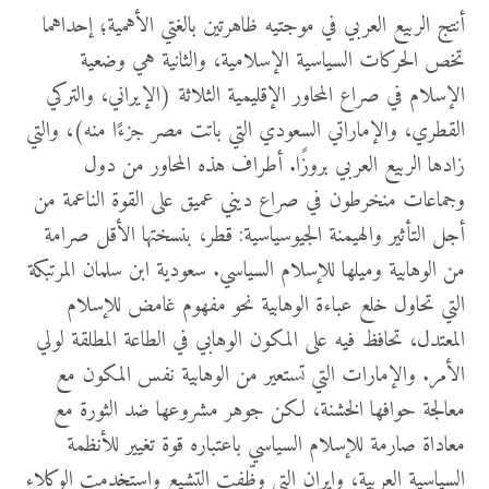
أنتج الربيع العربي في موجتيه ظاهرتين بالغتي الأهمية؛ إحداهما
تخص الحركات السياسية الإسلامية، والثانية هي وضعية
الإسلام في صراع المحاور الإقليمية الثلاثة (الإيراني، والتركي
القطري، والإماراتي السعودي التي باتت مصر جزءًا منه)، والتي
زادها الربيع العربي بروزًا. أطراف هذه المحاور من دول
وجماعات منخرطون في صراع ديني عميق على القوة الناعمة من
أجل التأثير والهيمنة الجيوسياسية: قطر، بنسختها الأقل صرامة
من الوهابية وميلها للإسلام السياسي. سعودية ابن سلمان المرتبكة
التي تحاول خلع عباءة الوهابية نحو مفهوم غامض للإسلام
المعتدل، تحافظ فيه على المكون الوهابي في الطاعة المطلقة لولي
الأمر. والإمارات التي تستعير من الوهابية نفس المكون مع
معالجة حوافها الخشنة، لكن جوهر مشروعها ضد الثورة مع
معاداة صارمة للإسلام السياسي باعتباره قوة تغيير للأنظمة
السياسية العربية، وإيران التي وظّفت التشيع واستخدمت الوكلاء