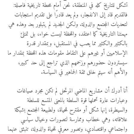
تشكل للتاريخ كله في المنطقة، نحن أمام محطة تاريخية فاصلة:
فالقديم قاد إلى الانفجار، ولم يعد قادرًا على تقديم استجابات
لتحديات المجتمع والدولة. ولكن الجديد لم يتبلور بعد وهذه هي
مهمتنا التاريخية كما اعتقد، واللحظة ليست خواء، بل تمتلئ
بالكثير والكثير مما يصب في المستقبل، وبمقدار قدرة
الإسلاميين أو غيرهم على التقاط مقومات هذه اللحظة بمقدار ما
سيستردون حضورهم وزخمهم الذي تراجع إلى حد كبير،
والأهم أنه سيتم خلق ثقة الجماهير في السياسة.
أنا أدرك أن مشاريع الماضي المرتحل لم تكن مجرد صياغات
وعبارات عابرة تحملها قوة السلطة بالمعنى المتسع للسلطة
والسيطرة، إنها شكل أو مقترح للحياة، ولطبيعة المجتمع بشبكة
علاقاته، وهي خطاب وممارسة لتصورات وخيال سياسي
واجتماعي واقتصادي، وتصور معرفي للحياة والدولة، تنبثق عنهما