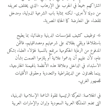
اشتراكهم جميعًا في الحرب على الإرهاب -الذي يختلف تعريفه
من دولة لأخرى- لكنه بمثابة باب الشرعية الدولية، ومدخل
للقضاء على المعارضة كما الحالة المصرية.
6- توظيف كثيف للمؤسسات الدينية وعلمائها، بما يطيح
باستقلالها ويلقي بظلاله على شرعيتهم ومصداقيتهم. فالثمن
المدفوع من الرعاية الحكومية مرتفع بالنسبة لهؤلاء العلماء بشكل
عام، لأن عليهم أن يدعموا علانية أو يلتزموا الصمت بشأن
الاستبداد في الداخل وعلاقة هذه الأنظمة بالهيمنة الخارجية،
بينما يتحدثون عن الديمقراطية والتعددية وحقوق الأقليات
للجمهور الغربي.
في الخلاصة: المعركة الرئيسية للقوة الناعمة الإسلامية الدينية،
التي تضع المملكة العربية السعودية وإيران والإمارات العربية