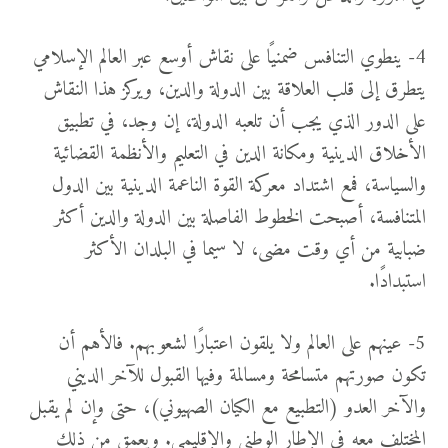
4- ينطوي التنافس ضمنيًا على نقاش أوسع عبر العالم الإسلامي
يتطرق إلى قلب العلاقة بين الدولة والدين، ويركز هذا النقاش
على الدور الذي يجب أن تلعبه الدولة، إن وجد، في تطبيق
الأخلاق الدينية ومكانة الدين في التعليم والأنظمة القضائية
والسياسة، فمع اشتداد معركة القوة الناعمة الدينية بين الدول
المتنافسة، أصبحت الخطوط الفاصلة بين الدولة والدين أكثر
ضبابية من أي وقت مضى، لا سيما في البلدان الأكثر
استبدادًا.
5- عينهم على العالم ولا يلقون اعتبارًا لشعوبهم. فالأهم أن
تكون صورتهم متسامحة ومسالمة وفيها القبول للآخر الديني
والآخر العدو (التطبيع مع الكيان الصهيوني)، حتى وإن لم يقبل
المختلف معه في الإطار الوطني والإقليمي. ويعمق من ذلك