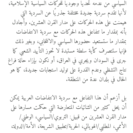
السياسي من عدمه تحديًا وجوديًا للحركات السياسية الإسلامية،
لأنها تقدم سردية جديدة مختلفة جذريًا عن السردية التي
هيمنت على هذه الحركات على مدار القرن العشرين. وأجادل
بأنه بمقدار ما تتفاعل هذه الحركات مع سردية الانتفاضات
بمقدار ما ستستعيد حضورها السياسي والانتخابي، وبغير ذلك
فإنها ستتصرف كأية سلطة مستبدة لا تحوز التأييد الشعبي كما
جرى في السودان ويجري في العراق، أو نكون بإزاء حالة فراغ
نتاج التشظي وعدم القدرة على توليد استجابات جديدة، كما هو
الحال في بلدان عدة من المنطقة.
بل أزعم أن هذا التفاعل مع سردية الانتفاضات العربية يمكن
أن يحل كثير من الثنائيات المتعارضة التي حكمت مسارها على
مدار القرن العشرين من قبيل: التربوي/السياسي، الوطني/
الأممي، المطلبي/الهوياتي، الحرية/تطبيق الشريعة، الأمة/الدولة،