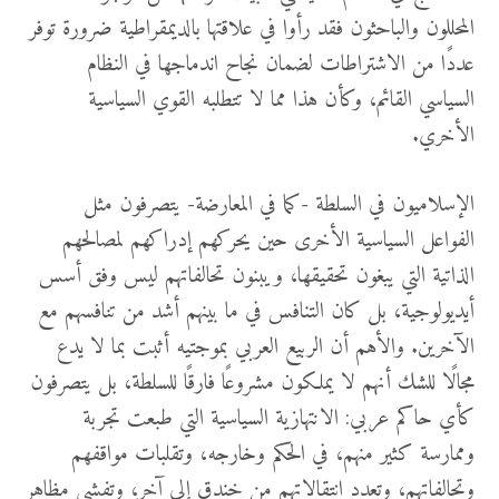
المحللون والباحثون فقد رأوا في علاقتها بالديمقراطية ضرورة توفر
عددًا من الاشتراطات لضمان نجاح اندماجها في النظام
السياسي القائم، وكأن هذا مما لا تتطلبه القوي السياسية
الأخري.
الإسلاميون في السلطة -كما في المعارضة- يتصرفون مثل
الفواعل السياسية الأخرى حين يحركهم إدراكهم لمصالحهم
الذاتية التي يبغون تحقيقها، ويبنون تحالفاتهم ليس وفق أسس
أيديولوجية، بل كان التنافس في ما بينهم أشد من تنافسهم مع
الآخرين. والأهم أن الربيع العربي بموجتيه أثبت بما لا يدع
مجالًا للشك أنهم لا يملكون مشروعًا فارقًا للسلطة، بل يتصرفون
كأي حاكم عربي: الانتهازية السياسية التي طبعت تجربة
وممارسة كثير منهم، في الحكم وخارجه، وتقلبات مواقفهم
وتحالفاتهم، وتعدد انتقالاتهم من خندق إلى آخر، وتفشي مظاهر