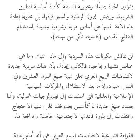
بشؤون الحياة جميعًا، ومحورية السلطة كأداة أساسية لتطبيق
الشريعة، ورفض الدولة الوطنية والسمو فوقها، بل محاولة إعادة
بناء الأمة نفسها على أساس هوية وشرعية جديدة باستخدام
التنظيم المقدس (قدسيته تأتي من مهمته).
لن نناقش مكونات هذه السردية وإلى ماذا انتهت وما هي
عناصر فشلها ونجاحها، فالكاتب يجادل بأن هناك سردية جديدة
لانتفاضات الربيع العربي تعلن نهاية صيغ القرن العشرين وفي
القلب منها دولة ما بعد الاستقلال والحركات السياسية
الإسلامية والعلمانية التي استندت إلى ايديولوجيات شمولية، وأننا
بصدد صيغ جديدة لم تتمأسس بعد؛ فقد غلب عليها الاحتجاج
وافتقدت إلى بلورة قاعدتها الاجتماعية الحاضنة والدافعة لها.
القراءة التاريخية لانتفاضات الربيع العربي هي أننا أمام إعادة