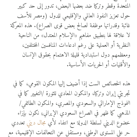
المتحدة وقطر وتركيا ضد بعضها البعض، تدور إلى حد كبير
حول تعزيز النفوذ العالمي والإقليمي للدول (ومصر للأسف
غائبة وقدراتها موظفة لصالح بعض قوى الصراع). هذه المعركة
لا علاقة لها بتطبيق مفاهيم «الإسلام المعتدل» من الناحية
النظرية أو العملية على رغم ادعاءات المنافسين المختلفين،
ومعظمهم دول استبدادية قليلة الاهتمام بحقوق الإنسان
والأقليات أو الحريات الأساسية.
هذه الخصائص الست إذا أضيف إليها المكون القومي، كما في
تجربتي إيران وتركيا، والمكون المعادي للثورة /التغيير كما في
النموذج الإماراتي والسعودي والمصري، والمكون الطائفي/
المذهبي كما ظهر في الصراع السعودي الإيراني؛ نكون بإزاء
خضوع الديني لسلطة الدولة مع انتفاء لأي
مجال ديني
تعددي
حر على المستوى الوطني، ومستقل عن التحالفات الإقليمية، مع