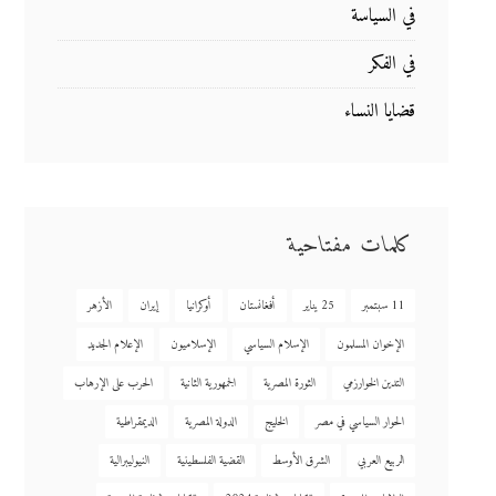
في السياسة
في الفكر
قضايا النساء
كلمات مفتاحية
11 سبتمبر
25 يناير
أفغانستان
أوكرانيا
إيران
الأزهر
الإخوان المسلمون
الإسلام السياسي
الإسلاميون
الإعلام الجديد
التدين الخوارزمي
الثورة المصرية
الجمهورية الثانية
الحرب على الإرهاب
الحوار السياسي في مصر
الخليج
الدولة المصرية
الديمقراطية
الربيع العربي
الشرق الأوسط
القضية الفلسطينية
النيوليبرالية