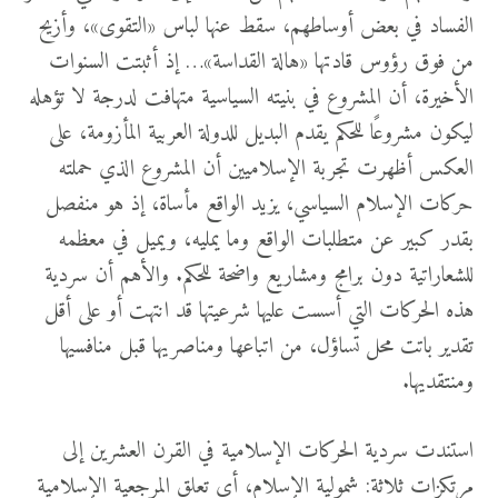
الفساد في بعض أوساطهم، سقط عنها لباس «التقوى»، وأزيح
من فوق رؤوس قادتها «هالة القداسة»… إذ أثبتت السنوات
الأخيرة، أن المشروع في بنيته السياسية متهافت لدرجة لا تؤهله
ليكون مشروعًا للحكم يقدم البديل للدولة العربية المأزومة، على
العكس أظهرت تجربة الإسلاميين أن المشروع الذي حملته
حركات الإسلام السياسي، يزيد الواقع مأساة، إذ هو منفصل
بقدر كبير عن متطلبات الواقع وما يمليه، ويميل في معظمه
للشعاراتية دون برامج ومشاريع واضحة للحكم. والأهم أن سردية
هذه الحركات التي أسست عليها شرعيتها قد انتهت أو على أقل
تقدير باتت محل تساؤل، من اتباعها ومناصريها قبل منافسيها
ومنتقديها.
استندت سردية الحركات الإسلامية في القرن العشرين إلى
مرتكزات ثلاثة: شمولية الإسلام، أي تعلق المرجعية الإسلامية