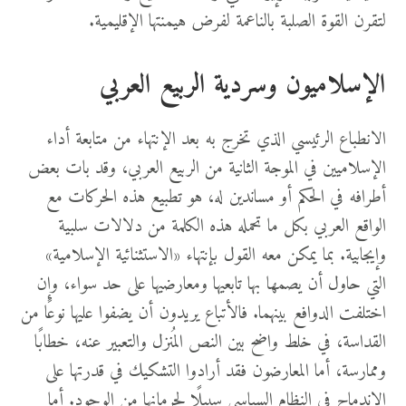
لتقرن القوة الصلبة بالناعمة لفرض هيمنتها الإقليمية.
الإسلاميون وسردية الربيع العربي
الانطباع الرئيسي الذي تخرج به بعد الإنتهاء من متابعة أداء
الإسلاميين في الموجة الثانية من الربيع العربي، وقد بات بعض
أطرافه في الحكم أو مساندين له، هو تطبيع هذه الحركات مع
الواقع العربي بكل ما تحمله هذه الكلمة من دلالات سلبية
وإيجابية. بما يمكن معه القول بإنتهاء «الاستثنائية الإسلامية»
التي حاول أن يصمها بها تابعيها ومعارضيها على حد سواء، وإن
اختلفت الدوافع بينهما. فالأتباع يريدون أن يضفوا عليها نوعًا من
القداسة، في خلط واضح بين النص المُنزل والتعبير عنه، خطابًا
وممارسة، أما المعارضون فقد أرادوا التشكيك في قدرتها على
الاندماج في النظام السياسي سبيلًا لحرمانها من الوجود. أما