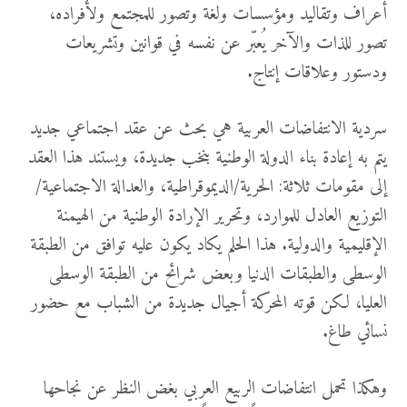
أعراف وتقاليد ومؤسسات ولغة وتصور للمجتمع ولأفراده،
تصور للذات والآخر يُعبّر عن نفسه في قوانين وتشريعات
ودستور وعلاقات إنتاج.
سردية الانتفاضات العربية هي بحث عن عقد اجتماعي جديد
يتم به إعادة بناء الدولة الوطنية بنخب جديدة، ويستند هذا العقد
إلى مقومات ثلاثة: الحرية/الديموقراطية، والعدالة الاجتماعية/
التوزيع العادل للموارد، وتحرير الإرادة الوطنية من الهيمنة
الإقليمية والدولية. هذا الحلم يكاد يكون عليه توافق من الطبقة
الوسطى والطبقات الدنيا وبعض شرائح من الطبقة الوسطى
العليا، لكن قوته المحركة أجيال جديدة من الشباب مع حضور
نسائي طاغ.
وهكذا تحمل انتفاضات الربيع العربي بغض النظر عن نجاحها