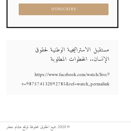
مستقبل الاستراتيجية الوطنية لحقوق
الإنسان.. الخطوات المطلوبة
https://www.facebook.com/watch/live/?
v=987574132092785&ref=watch_permalink
© 2020 جميع الحقوق محفوظة لموقع هشام جعفر