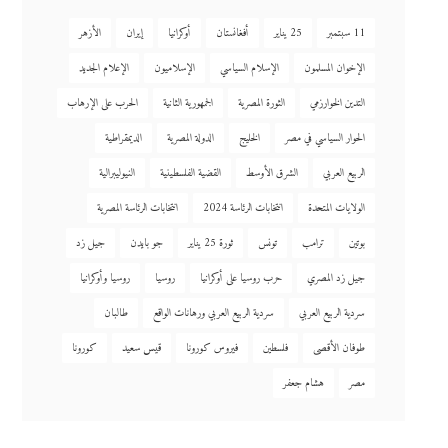
11 سبتمبر
25 يناير
أفغانستان
أوكرانيا
إيران
الأزهر
الإخوان المسلمون
الإسلام السياسي
الإسلاميون
الإعلام الجديد
التدين الخوارزمي
الثورة المصرية
الجمهورية الثانية
الحرب على الإرهاب
الحوار السياسي في مصر
الخليج
الدولة المصرية
الديمقراطية
الربيع العربي
الشرق الأوسط
القضية الفلسطينية
النيوليبرالية
الولايات المتحدة
انتخابات الرئاسة 2024
انتخابات الرئاسة المصرية
بوتين
ترامب
تونس
ثورة 25 يناير
جو بايدن
جيل زد
جيل زد المصري
حرب روسيا على أوكرانيا
روسيا
روسيا وأوكرانيا
سردية الربيع العربي
سردية الربيع العربي ورهانات الواقع
طالبان
طوفان الأقصى
فلسطين
فيروس كورونا
قيس سعيد
كورونا
مصر
هشام جعفر