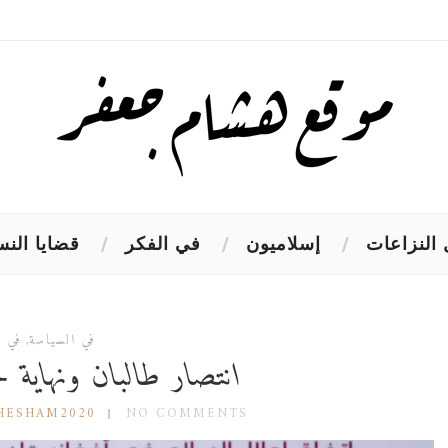
النزاعات
إسلاميون
في الفكر
قضايا النس
في السياسة
,
في ا
انتصار طالبان ونهاية حقبة 11 
HESHAM2020
NO COMMENTS