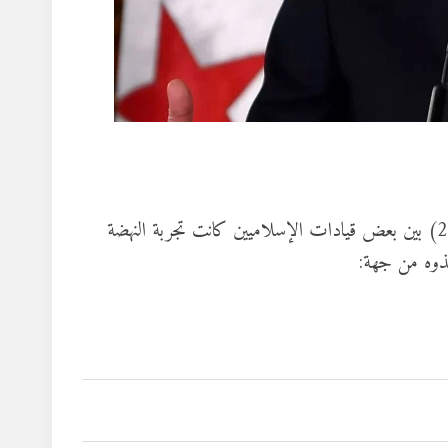
في المرات القليلة التي كان يتاح فيها الحوار في السجن (2015-2019) بين بعض قيادات الإسلاميين كانت تجربة النهضة
ذوه من جهة: