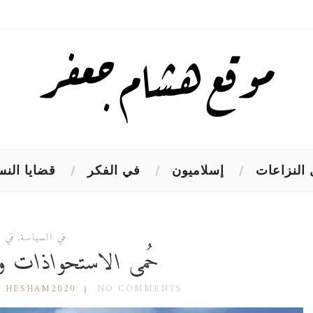
النزاعات
إسلاميون
في الفكر
قضايا النس
في السياسة
,
في ا
حُمى الاستحواذات وا
Y HESHAM2020
NO COMMENTS