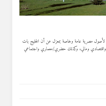
ية لأصول مصرية عامة وخاصة بمعزل عن أن الخليج بات
ياسي واقتصادي ومالي، وكذلك حضري/معماري واجتماعي