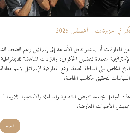
نُشر في الجزيرة.نت – أغسطس 2025
من المفارقات أن يستمر تدفق الأسلحة إلى إسرائيل رغم الضغط الشعبي
لإستراتيجية متعمدة للتضليل الحكومي، والنزعات المناهضة للديمقراطية ال
الربح الخاص على السلطة العامة، وقمع المعارضة لإسرائيل بزعم معاداة ا
السياسات لتحقيق مكاسبها الخاصة.
هذه العوامل مجتمعة تقوض الشفافية والمساءلة والاستجابة اللازمة لسل
تهميش الأصوات المعارضة.
المزيد