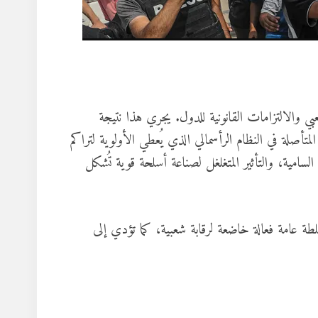
 والالتزامات القانونية للدول. يجري هذا نتيجة
متأصلة في النظام الرأسمالي الذي يُعطي الأولوية لتراكم
لسامية، والتأثير المتغلغل لصناعة أسلحة قوية تُشكل
طة عامة فعالة خاضعة لرقابة شعبية، كما تؤدي إلى