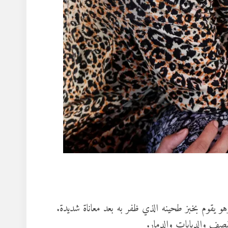
و يقوم بخبز طحينه الذي ظفر به بعد معاناة شديدة.
صف والدبابات والدمار.