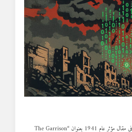
صاغ عالم السياسة والاجتماع الأمريكي هارولد لاسويل هذا المفهوم في مقال مؤثر عام 1941 بعنوان “The Garrison