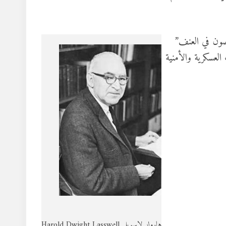
صصون في العنف”
العسكرية والأمنية
هارولد لاسويل Harold Dwight Lasswell