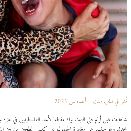
نُشر في الجزيرة.نت – أغسطس 2025
شاهدت قبل أيام على التيك توك مقطعا لأحد الفلسطينيين في غزة وه
يحدثنا وهو مبتسم عن مغامرة الحصول على كيس الطحين من بين الق