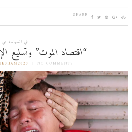
SHARE:
في السياسة
,
في ا
“اقتصاد الموت” وتسليع الإب
HESHAM2020
NO COMMENTS