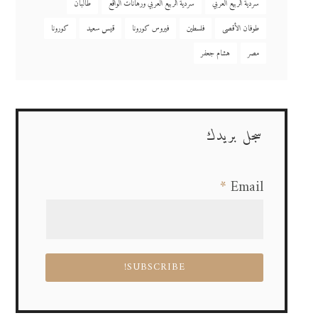
سردية الربيع العربي
سردية الربيع العربي ورهانات الواقع
طالبان
طوفان الأقصى
فلسطين
فيروس كورونا
قيس سعيد
كورونا
مصر
هشام جعفر
سجل بريدك
*
Email