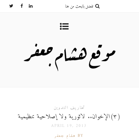
تخاريف التدوين
(٣)الإخوان.. لاثورية ولا إصلاحية تنظيمية
APRIL 19, 2013
BY هشام جعفر