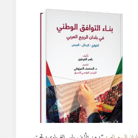
لدان الربيع العربي
“، من تأليف ياسر الغرباوي، تحت