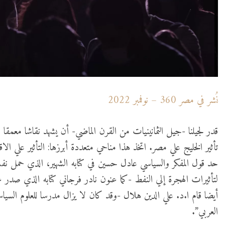
نُشر في مصر 360 – نوفمبر 2022
قدر لجيلنا -جيل الثمانينيات من القرن الماضي- أن يشهد نقاشا معمقا
تأثير الخليج علي مصر. اتخذ هذا مناحي متعددة أبرزها: التأثير علي ال
حد قول المفكر والسياسي عادل حسين في كتابه الشهير، الذي حمل نف
أيضا قام ا.د. علي الدين هلال -وقد كان لا يزال مدرسا للعلوم السياسي
العربي”.