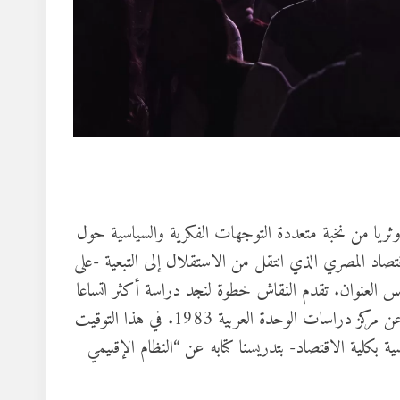
 وثريا من نخبة متعددة التوجهات الفكرية والسياسية حول
اقتصاد المصري الذي انتقل من الاستقلال إلى التبعية -على
س العنوان. تقدم النقاش خطوة لنجد دراسة أكثر اتساعا
لتأثيرات الهجرة إلي النفط -كما عنون نادر فرجاني كتابه الذي صدر عن مركز دراسات الوحدة العربية 1983. في هذا التوقيت
ة بكلية الاقتصاد- بتدريسنا كتابه عن “النظام الإقليمي