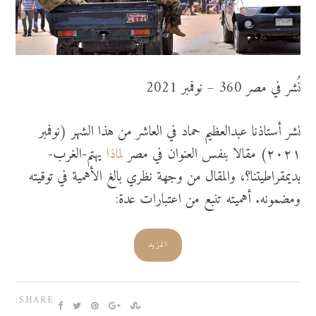
نُشر في مصر 360 – نوفمبر 2021
نشر أستاذنا عبدالعظيم حماد في العاشر من هذا الشهر (نوفمبر
٢٠٢١) مقالا بنفس العنوان في مصر
لماذا
يهتم-الغرب-
بديمقراطيتنا؟، والمقال من وجهة نظري بالغ الأهمية في توقيته
ومضمونه. أهميته تنبع من اعتبارات عدة:
المزيد
SHARE: