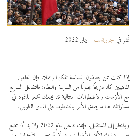
نُشر في
الجزيرة.نت
– يناير 2022
إذا كنت ممن يتعاطون السياسة تفكيرا وعملا، فإن العامين
الماضيين كانا مزيجًا مجنونًا من السرعة والبطء: فالتفاعل السريع
مع الأزمات والاضطرابات المتتالية قد يجعلك تشعر بالجمود في
مساراتك عندما يتعلق الأمر بالتخطيط على المدى الطويل.
وبالنظر إلى المستقبل، فإنك تدخل عام 2022 ولا بد أن تضع
نصب عينيك الأفق الأطول؛ تريد أن تستجيب للأحداث من