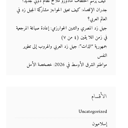
كيف يرسم اختطاف مادورو ملامح نظام دولي جديد؟
جدران الإقصاء: كيف تعيق الحواجز مشاركة الجيل زد في
العالم العربي؟
جيل زد المصري والتدين الخوارزمي: إعادة صياغة المرجعية
في زمن اللا يقين (٤ من ٧)
جمهورية “الذات”: جيل زد العربي والهروب إلى تطوير
النفس
مواطنو الشرق الأوسط في 2026: خصخصة الأمل
الأقسام
Uncategorized
إسلاميون