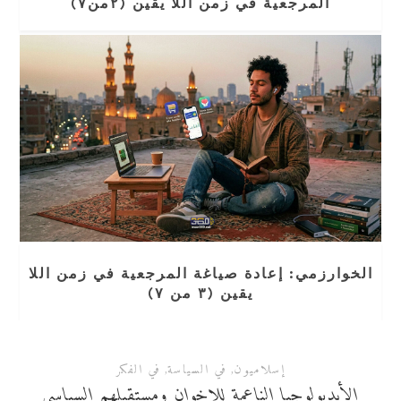
المرجعية في زمن اللا يقين (٢من٧)
الخوارزمي: إعادة صياغة المرجعية في زمن اللا
يقين (٣ من ٧)
إسلاميون
,
في السياسة
,
في الفكر
الأيديولوجيا الناعمة للإخوان ومستقبلهم السياسي