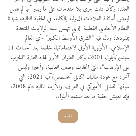
العقد، وكأن ذلك جرى بلا مقدمات على ما يبدو أنها لم تصل
لبعض أساتذة العلاقات الدولية بالكلية. في الحقبة التالية، شهدنا
النظام الأحادي القطبية الذي تهيمن عليه الولايات المتحدة
بمفردها، ونال فيه “الشرق الأوسط الكبير” -أي العالم
الإسلامي- الأولوية الأولى لاهتماماتها، خاصة بعد أحداث 11
سبتمبر/أيلول 2001، وكان العنوان الأبرز لهذه الفترة “الحرب
على الإرهاب”، التي اتخذت وصف العالمية. وأخيرا وليس
آخرا، مع عودة طالبان لكابل أغسطس/آب 2021، التي
سبقها الفشل الأميركي في العراق، والأزمة المالية عام 2008،
فإننا نعيش حقبة ما بعد سبتمبر/أيلول.
المزيد