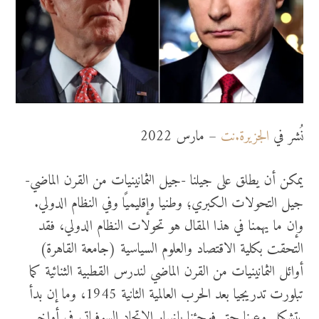
نُشر في
الجزيرة.نت
– مارس 2022
يمكن أن يطلق على جيلنا -جيل الثمانينيات من القرن الماضي-
جيل التحولات الكبري؛ وطنيا وإقليميًا وفي النظام الدولي.
وإن ما يهمنا في هذا المقال هو تحولات النظام الدولي، فقد
التحقت بكلية الاقتصاد والعلوم السياسية (جامعة القاهرة)
أوائل الثمانينيات من القرن الماضي لندرس القطبية الثنائية كما
تبلورت تدريجيا بعد الحرب العالمية الثانية 1945، وما إن بدأ
يتشكل وعينا حتى فوجئنا بانهيار الاتحاد السوفياتي في أواخر