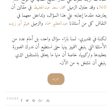
360
، وقد حاول الزميل
محمد سعد عبدالحفيظ
في مقالين أن
يعارضه مقدما إجابته علي هذا السؤال، وتداخل معهما في
النقاش كل من أستاذنا
عبدالعظيم حماد
والزميل
هيثم أبو زيد
.
لكننا-في تقديري- لسنا بازاء سؤال واحد، بل أمام عدد من
الأسئلة التي ينبغي التمييز بينها حتى نستطيع أن ندرك الصورة
بتعقيدها وتركيبها، خاصة أن منها ما يتعلق بالمستقبل الذي
ينبغي أن ننشغل به من الآن.
المزيد
SHARE: