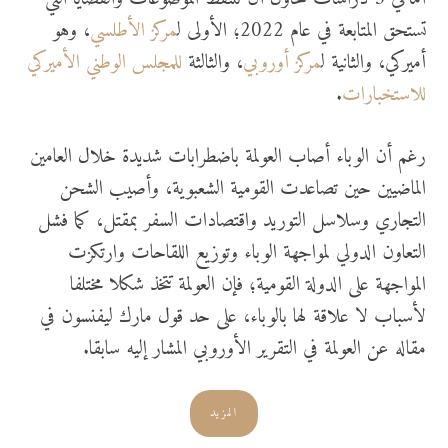
تستحق المتابعة في عام 2022؛ الأولى ل
مركز الأطلسي
، وهو
أميركي، والثانية ل
مركز أوروبي
، والثالثة
للمجلس الوطني الأميركي
للاستخبارات
.
رغم أن الوباء أصاب العولمة باضطرابات شديدة خلال العامين
الماضيين حين تصاعدت القومية الشعبوية، وأصيب الشحن
التجاري وسلاسل التوريد واقتصادات السفر بمقتل، كما فشل
التعاون الدولي لمواجهة الوباء وتوزيع اللقاحات وارتكزت
المواجهة على الدولة القومية؛ فإن العولمة تتخذ شكلا مختلفا
لأسباب لا علاقة لها بالوباء، على حد قول مارك ليفنسون في
مقاله عن العولمة في التقرير الأوروبي المشار إليه سابقا.
المزيد