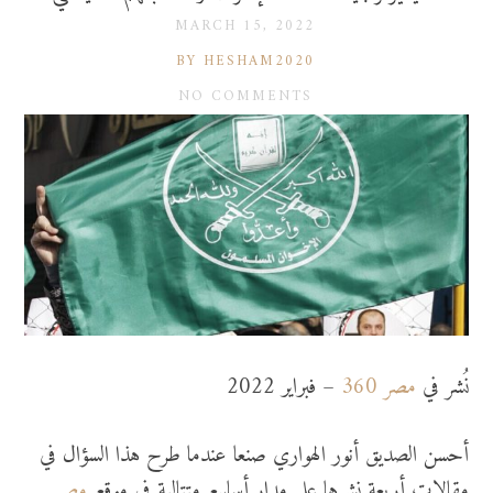
MARCH 15, 2022
BY HESHAM2020
NO COMMENTS
نُشر في
مصر 360
– فبراير 2022
أحسن الصديق أنور الهواري صنعا عندما طرح هذا السؤال في
مقالات أربعة نشرها علي مدار أسابيع متتالية في موقع
مصر