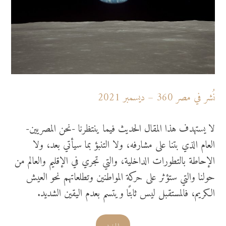
نُشر في مصر 360 – ديسمبر 2021
لا يستهدف هذا المقال الحديث فيما ينتظرنا -نحن المصريين-
العام الذي بتنا على مشارفه، ولا التنبؤ بما سيأتي بعد، ولا
الإحاطة بالتطورات الداخلية، والتي تجري في الإقليم والعالم من
حولنا والتي ستؤثر على حركة المواطنين وتطلعاتهم نحو العيش
الكريم، فالمستقبل ليس ثابتًا ويتسم بعدم اليقين الشديد.