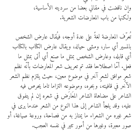
وإن ناقضت في مقالي بعضا من سرديته الأساسية،
ولكنها من باب المعارضات الشعرية.
تُعرّف المعارضة لغةً على عدة أوجه، فيُقال عارض الشخص
بالمسير أي سار، ومشى حياله، ويقال عارض الكتاب بالكتاب
أي قابله، وعارض الشخص بمثل ما صنع أي أتى بمثل ما
فعل. أمّا اصطلاحا فقد تم تعريف شعر المعارضات بأنّه نظم
شعرٍ موافق لشعرٍ آخر في موضوع معين، حيث يلتزم نظم الشعر
الآخر في قافيته، وبحره، وموضوعه التزاما تاما يحرص فيه
الشاعر على مضاهاة الشاعر المعَارَض في شعره إن لم يتفوق
عليه، وقد يلجأ الشاعر إلى هذا النوع من الشعر عندما يرى في
شعر غيره من الشعراء ما يمتاز به من فصاحة، وروعة صياغة، أو
صور معبرة، وغيرها من أمور تثير في نفسه العجب.