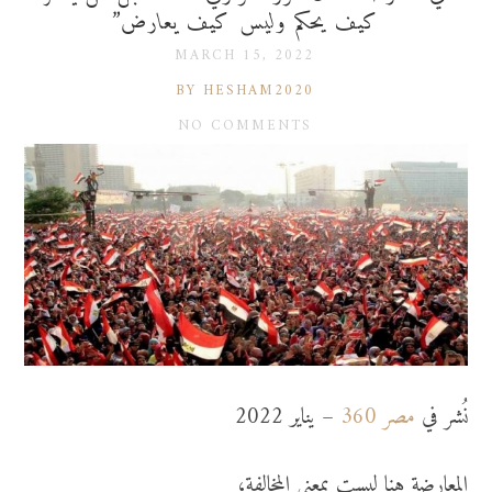
كيف يحكم وليس كيف يعارض”
MARCH 15, 2022
BY HESHAM2020
NO COMMENTS
نُشر في
مصر 360
– يناير 2022
المعارضة هنا ليست بمعني المخالفة،