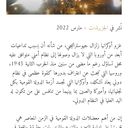
نُشر في
الجزيرة.نت
– مارس 2022
غزو أوكرانيا زلزال جيوستراتيجي، من شأنه أن يسبب تداعيات
أبعد من أوروبا التي لا يزال وصولها إلى نظام أمني متوافق عليه
محل تساؤل رغم ما مضى من سنين منذ الحرب الثانية 1945،
وروسيا التي تبحث عن اعتراف بدورها كقوة عظمى في نظام
دولي يعاد تشكله، وأوكرانيا التي تجسد أزمة الدولة القومية بكل
تجلياتها، وأميركا والصين بما بينهما من تنافس على من تكون له
اليد العليا في النظام الدولي.
إن من أهم معضلات الدولة القومية في الزمن المعاصر هي
قدرتها على إدارة التعدد والتنوع -الذي بات حقيقة واقعة في