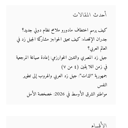
أحدث المقالات
كيف يرسم اختطاف مادورو ملامح نظام دولي جديد؟
جدران الإقصاء: كيف تعيق الحواجز مشاركة الجيل زد في
العالم العربي؟
جيل زد المصري والتدين الخوارزمي: إعادة صياغة المرجعية
في زمن اللا يقين (٤ من ٧)
جمهورية “الذات”: جيل زد العربي والهروب إلى تطوير
النفس
مواطنو الشرق الأوسط في 2026: خصخصة الأمل
الأقسام