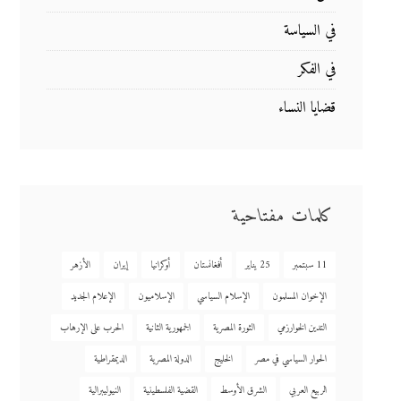
في السياسة
في الفكر
قضايا النساء
كلمات مفتاحية
11 سبتمبر
25 يناير
أفغانستان
أوكرانيا
إيران
الأزهر
الإخوان المسلمون
الإسلام السياسي
الإسلاميون
الإعلام الجديد
التدين الخوارزمي
الثورة المصرية
الجمهورية الثانية
الحرب على الإرهاب
الحوار السياسي في مصر
الخليج
الدولة المصرية
الديمقراطية
الربيع العربي
الشرق الأوسط
القضية الفلسطينية
النيوليبرالية