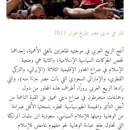
نشر في مدى مصر بتاريخ فبراير 2021
أنتج الربيع العربي في موجتيه ظاهرتين بالغتي الأهمية؛ إحداهما
تخص الحركات السياسية الإسلامية، والثانية هي وضعية
الإسلام في صراع المحاور الإقليمية الثلاثة (الإيراني، والتركي
القطري، والإماراتي السعودي التي باتت مصر جزءًا منه)، والتي
زادها الربيع العربي بروزًا. أطراف هذه المحاور من دول
وجماعات منخرطون في صراع ديني عميق على القوة الناعمة من
أجل التأثير والهيمنة الجيوسياسية: قطر، بنسختها الأقل صرامة
من الوهابية وميلها للإسلام السياسي. سعودية ابن سلمان المرتبكة
التي تحاول خلع عباءة الوهابية نحو مفهوم غامض للإسلام