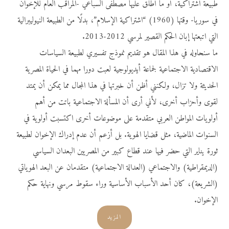
طبيعة اشتراكية، أو ما أطلق عليها مصطفى السباعي -المراقب العام للإخوان
في سوريا- وقتها (1960) “اشتراكية الإسلام”، بدلًا من الطبيعة النيوليبرالية
التي اتبعتها إبان الحكم القصير لمرسي 2012-2013.
ما سنحاوله في هذا المقال هو تقديم نموذج تفسيري لطبيعة السياسات
الاقتصادية الاجتماعية لجماعة أيديولوجية لعبت دورا مهما في الحياة المصرية
الحديثة ولا تزال، ولكنني أظن أن خبرتها في هذا المجال مما يمكن أن يمتد
لقوى وأحزاب أخرى، لأني أرى أن المسألة الاجتماعية باتت من أهم
أولويات المواطن العربي متقدمة على موضوعات أخرى اكتسبت أولوية في
السنوات الماضية، مثل قضايا الهوية. بل أزعم أن عدم إدراك الإخوان لطبيعة
ثورة يناير التي حضر فيها عند قطاع كبير من المصريين البعدان السياسي
(الديمقراطية) والاجتماعي (العدالة الاجتماعية) متقدمان عن البعد الهوياتي
(الشريعة)، كان أحد الأسباب الأساسية وراء سقوط مرسي ونهاية حكم
الإخوان.
المزيد