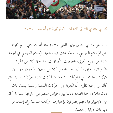
نشر في منتدي الشرق للأبحاث الاستراتيجية ١٣أغسطس ٢٠٢٠
صدر عن منتدي الشرق يونيو الماضي ٢٠٢٠ ستة أبحاث ؛هي نتاج مجموعة
عمل الإسلام السياسي لمدة عام بحثت فيها وضعية الإسلام السياسي في الموجة
الثانية من الربيع العربي. خصصت الأوراق لدراسة حالة كلا من الجزائر
والسودان والعراق ولبنان ،وقد اختص كلا من البلدين الاخيرين بدراستين
،تركزت إحداهما علي الحركات الشيعية بينما كانت الثانية لحركات السنة ،وإن
كان من وجهة نظري أن التفرقة بين الحركات الشيعية والسنية ليست ذات
دلالة هامة في هذا الصدد ؛لإننا بإزاء فواعل يسيطر علي سلوكها السياسة أكثر
من الايديولوجيا ،فهم يتصرفون بإعتبارهم حركات سياسية وإن إستخدموا
ديباجات دينية ومذهبية.