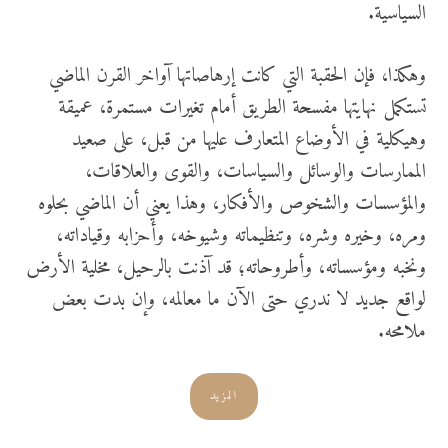
السياسية.
وهكذا، فإن الحقبة التي كانت إرهاصاتها آواخر القرن الماضي
تستكمل نهايتها مفسحة الطريق أمام تغيرات مستمرة، عميقة
وهيكلية في الأوضاع المتعارف عليها من قبل، على صعيد
الممارسات والوسائل والسياسات، والقوى والعلاقات،
والمؤسسات والشخوص والأفكار، وهذا يعني أن الماضي بحلوه
ومره، وخيره وشره، وتنظيماته وشيوخه، وأحزابه وقياداته،
ونخبه ومؤسساته، وأطروحاته؛ قد آذنت بالرحيل، مخلية الأرض
لواقع جديد لا ندري حتى الآن ما معالمه، وإن بدت بعض
ملامحه.
المزيد