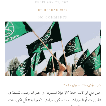
FEBRUARY 23, 2021
BY HESHAM2020
NO COMMENTS
نشر بالجزيرة.نت – يونيو٢٠٢٠
تخيل معي لو كانت جماعة “الإخوان المسلمون” في مصر قد وصلت للسلطة في
الخمسينيات أو الستينيات، ماذا ستكون سياستها الاقتصادية؟! ألن تكون ذات