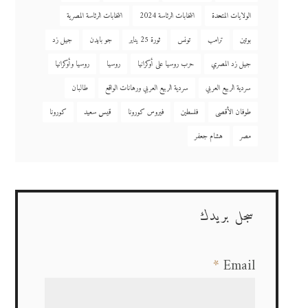
الولايات المتحدة
انتخابات الرئاسة 2024
انتخابات الرئاسة المصرية
بوتين
ترامب
تونس
ثورة 25 يناير
جو بايدن
جيل زد
جيل زد المصري
حرب روسيا على أوكرانيا
روسيا
روسيا وأوكرانيا
سردية الربيع العربي
سردية الربيع العربي ورهانات الواقع
طالبان
طوفان الأقصى
فلسطين
فيروس كورونا
قيس سعيد
كورونا
مصر
هشام جعفر
سجل بريدك
*
Email