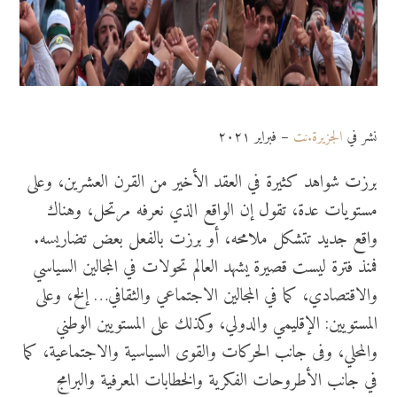
نشر في
الجزيرة.نت
– فبراير ٢٠٢١
برزت شواهد كثيرة في العقد الأخير من القرن العشرين، وعلى
مستويات عدة، تقول إن الواقع الذي نعرفه مرتحل، وهناك
واقع جديد تتشكل ملامحه، أو برزت بالفعل بعض تضاريسه.
فمنذ فترة ليست قصيرة يشهد العالم تحولات في المجالين السياسي
والاقتصادي، كما في المجالين الاجتماعي والثقافي… إلخ، وعلى
المستويين: الإقليمي والدولي، وكذلك على المستويين الوطني
والمحلي، وفى جانب الحركات والقوى السياسية والاجتماعية، كما
في جانب الأطروحات الفكرية والخطابات المعرفية والبرامج